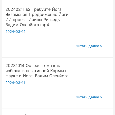
Заставляйте
20240211 в2 Требуйте Йога
себя
Экзаменов Продвижение Йоги
каждый
ИИ проект Ирины Ригведы
день
Вадим Опенйога mp4
пользоваться
2024-03-12
ИИ
AI
20240211
Читать далее »
Gemini.
в2
Вадим
Требуйте
Опенйога
20231014 Острая тема как
Йога
избежать негативной Кармы в
Экзаменов
Науке и Йоге. Вадим Опенйога
Продвижение
2024-03-11
Йоги
ИИ
20231014
проект
Читать далее »
Острая
Ирины
тема
Ригведы