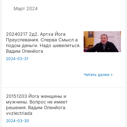
Март 2024
20240217 2д2. Артха Йога
Преуспевания. Сперва Смысл а
подом деньги. Надо шевелиться.
Вадим Опенйога
2024-03-31
20240217
Читать далее »
2д2.
Артха
20151203 Йога женщины и
Йога
мужчины. Вопрос не имеет
Преуспевания.
решения. Вадим Опенйога.
Сперва
vvzlectriada
Смысл
2024-03-30
а