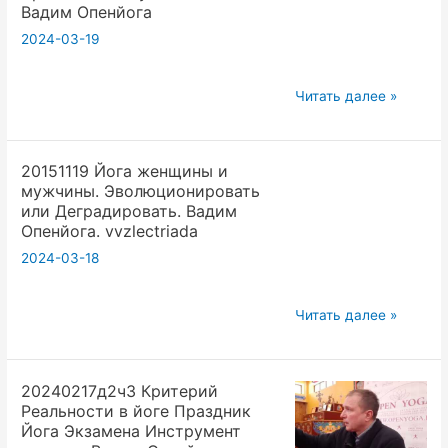
в
Вадим Опенйога
йоге
2024-03-19
так
как
20231112
Читать далее »
удобно
Вс.
людям.
3.0.0.
Вадим
20151119 Йога женщины и
Йога
Опенйога
мужчины. Эволюционировать
Семинар.
или Деградировать. Вадим
Йога
Опенйога. vvzlectriada
Преуспевания.
2024-03-18
Артха
йога.
20151119
Читать далее »
Наука
Йога
и
женщины
Религия.
20240217д2ч3 Критерий
и
Вадим
Реальности в йоге Праздник
мужчины.
Опенйога
Йога Экзамена Инструмент
Эволюционировать