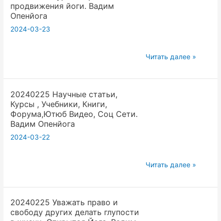
продвижения йоги. Вадим
мужчины.
Опенйога
Конфликт
2024-03-23
или
Дополнительность.
20240218
Вадим
Читать далее »
Суровые
Опенйога.
реалиии
vvzlectriada
20240225 Научные статьи,
продвижения
Курсы , Учебники, Книги,
йоги.
Форума,Ютюб Видео, Соц Сети.
Вадим
Вадим Опенйога
Опенйога
2024-03-22
20240225
Читать далее »
Научные
статьи,
20240225 Уважать право и
Курсы
свободу других делать глупости
,