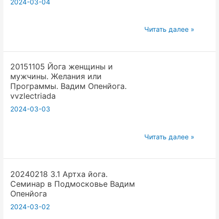
2024-03-04
20240127
Читать далее »
Хотите
в
20151105 Йога женщины и
йоге
мужчины. Желания или
что
Программы. Вадим Опенйога.
то
vvzlectriada
донести
2024-03-03
до
людей
20151105
Читать далее »
не
Йога
стесняйтесь
женщины
повторять
20240218 3.1 Артха йога.
и
ее
Семинар в Подмосковье Вадим
мужчины.
108
Опенйога
Желания
раз.
2024-03-02
или
Вадим