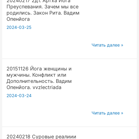
20240217 2д1. Артха Йога
Опенйога
Преуспевания. Зачем мы все
и
родились. Закон Рита. Вадим
йога
Опенйога
для
2024-03-25
других.
Режим
20240217
Читать далее »
жизни.
2д1.
Плата
Артха
за
20151126 Йога женщины и
Йога
Преподавание
мужчины. Конфликт или
Преуспевания.
йоги.
Дополнительность. Вадим
Зачем
Вадим
Опенйога. vvzlectriada
мы
Опенйога
2024-03-24
все
родились.
20151126
Читать далее »
Закон
Йога
Рита.
женщины
Вадим
20240218 Суровые реалиии
и
Опенйога