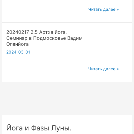
Программы.
Опенйога
20240218
Вадим
Читать далее »
3.1
Опенйога.
Артха
vvzlectriada
20240217 2.5 Артха йога.
йога.
Семинар в Подмосковье Вадим
Семинар
Опенйога
в
2024-03-01
Подмосковье
Вадим
20240217
Опенйога
Читать далее »
2.5
Артха
йога.
Семинар
в
Подмосковье
Вадим
Йога и Фазы Луны.
Опенйога