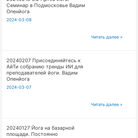
Опенйога.
Семинар в Подмосковье Вадим
Продвижение
vvzlectriada
Опенйога
Йоги
2024-03-08
ИИ
на
20240218
проекте
Читать далее »
3.2
Ирины
Артха
Ригведы.
20240207 Присоединяйтесь к
йога.
Вадим
АйТи собранию тренды ИИ для
Семинар
Опенйога.mp4
преподавателей йоги. Вадим
в
Опенйога
Подмосковье
2024-03-07
Вадим
Опенйога
20240207
Читать далее »
Присоединяйтесь
к
20240127 Йога на базарной
АйТи
площади. Постоянно
собранию