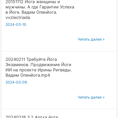
20151112 Йога женщины и
как
Вадим
мужчины. А где Гарантии Успеха
избежать
Опенйога
в Йоге. Вадим Опенйога.
негативной
mp4
vvzlectriada
Кармы
2024-03-10
в
Науке
20151112
Читать далее »
и
Йога
Йоге.
женщины
Вадим
20240211 Требуйте Йога
и
Опенйога
Экзаменов. Продвижение Йоги
мужчины.
ИИ на проекте Ирины Ригведы.
А
Вадим Опенйога.mp4
где
2024-03-09
Гарантии
Успеха
20240211
Читать далее »
в
Требуйте
Йоге.
Йога
Вадим
20240218 3.2 Артха йога.
Экзаменов.