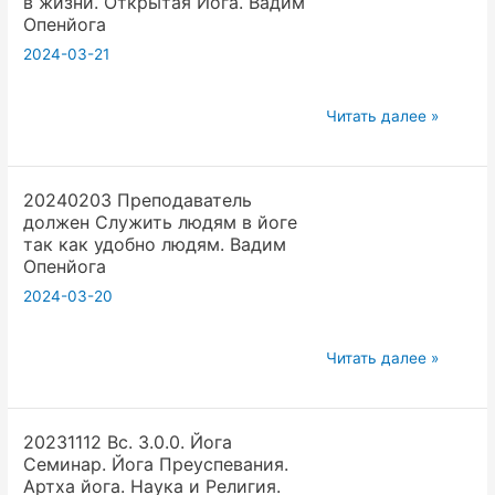
в жизни. Открытая Йога. Вадим
Учебники,
Опенйога
Книги,
2024-03-21
Форума,Ютюб
Видео,
20240225
Читать далее »
Соц
Уважать
Сети.
право
Вадим
20240203 Преподаватель
и
Опенйога
должен Служить людям в йоге
свободу
так как удобно людям. Вадим
других
Опенйога
делать
2024-03-20
глупости
в
20240203
Читать далее »
жизни.
Преподаватель
Открытая
должен
Йога.
20231112 Вс. 3.0.0. Йога
Служить
Вадим
Семинар. Йога Преуспевания.
людям
Опенйога
Артха йога. Наука и Религия.