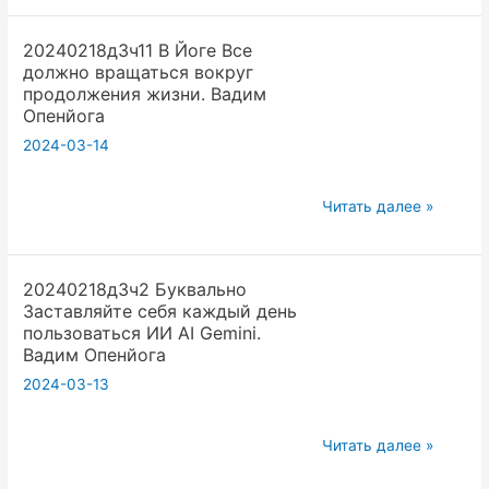
2024
20240218д3ч11 В Йоге Все
г.
должно вращаться вокруг
продолжения жизни. Вадим
Опенйога
2024-03-14
20240218д3ч11
Читать далее »
В
Йоге
20240218д3ч2 Буквально
Все
Заставляйте себя каждый день
должно
пользоваться ИИ AI Gemini.
вращаться
Вадим Опенйога
вокруг
2024-03-13
продолжения
жизни.
20240218д3ч2
Читать далее »
Вадим
Буквально
Опенйога