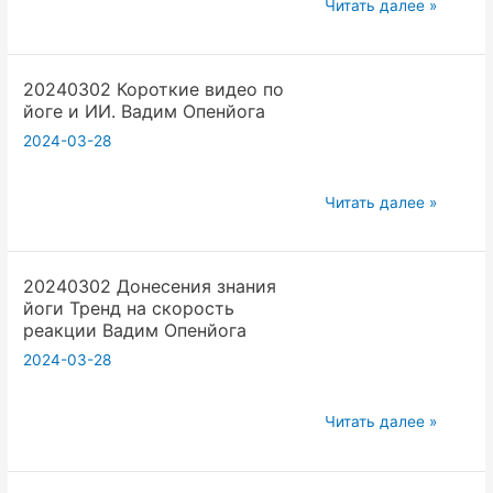
20240302
Никто!
Читать далее »
Йога
Мир
так
тренд
20240302 Короткие видео по
как
цивилизации
йоге и ИИ. Вадим Опенйога
это
и
2024-03-28
нужно
ИИ
людям
Вадим
и
Опенйога
20240302
Читать далее »
ИИ.
Короткие
Вадим
видео
Опенйога
20240302 Донесения знания
по
йоги Тренд на скорость
йоге
реакции Вадим Опенйога
и
2024-03-28
ИИ.
Вадим
20240302
Опенйога
Читать далее »
Донесения
знания