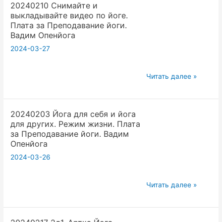
20240210 Снимайте и
йоги
выкладывайте видео по йоге.
Тренд
Плата за Преподавание йоги.
на
Вадим Опенйога
скорость
2024-03-27
реакции
Вадим
20240210
Читать далее »
Опенйога
Снимайте
и
20240203 Йога для себя и йога
выкладывайте
для других. Режим жизни. Плата
видео
за Преподавание йоги. Вадим
по
Опенйога
йоге.
2024-03-26
Плата
за
20240203
Читать далее »
Преподавание
Йога
йоги.
для
Вадим
себя