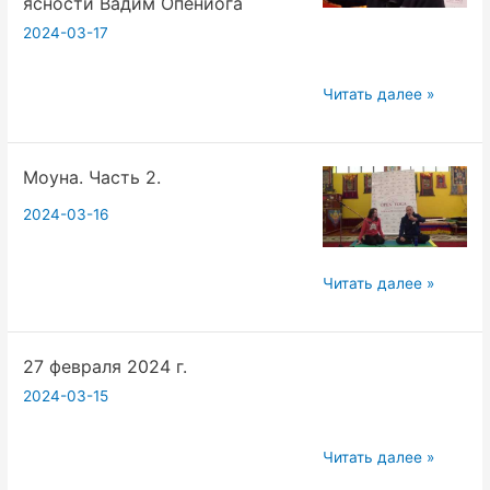
ясности Вадим Опенйога
или
2024-03-17
Деградировать.
Вадим
20240217д2ч3
Читать далее »
Опенйога.
Критерий
vvzlectriada
Реальности
Моуна. Часть 2.
в
йоге
2024-03-16
Праздник
Йога
Моуна.
Читать далее »
Экзамена
Часть
Инструмент
2.
ясности
27 февраля 2024 г.
Вадим
Опенйога
2024-03-15
27
Читать далее »
февраля