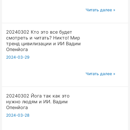
подом
20151203
Читать далее »
деньги.
Йога
Надо
женщины
шевелиться.
20240302 Кто это все будет
и
Вадим
смотреть и читать? Никто! Мир
мужчины.
Опенйога
тренд цивилизации и ИИ Вадим
Вопрос
Опенйога
не
2024-03-29
имеет
решения.
20240302
Читать далее »
Вадим
Кто
Опенйога.
это
vvzlectriada
20240302 Йога так как это
все
нужно людям и ИИ. Вадим
будет
Опенйога
смотреть
2024-03-28
и
читать?