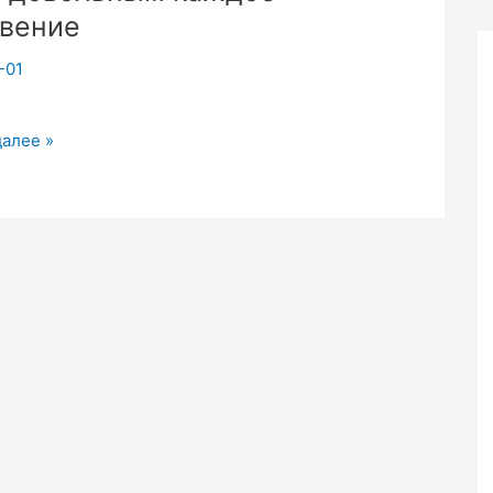
вение
-01
далее »
ным
ние