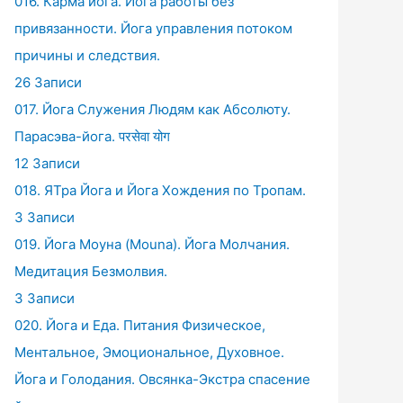
016. Карма йога. Йога работы без
привязанности. Йога управления потоком
причины и следствия.
26 Записи
017. Йога Служения Людям как Абсолюту.
Парасэва-йога. परसेवा योग
12 Записи
018. ЯТра Йога и Йога Хождения по Тропам.
3 Записи
019. Йога Моуна (Mouna). Йога Молчания.
Медитация Безмолвия.
3 Записи
020. Йога и Еда. Питания Физическое,
Ментальное, Эмоциональное, Духовное.
Йога и Голодания. Овсянка-Экстра спасение