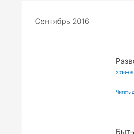
Сентябрь 2016
Разв
2016-09
Развод
Читать 
—
это
не
конец!
Быть