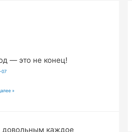
од — это не конец!
-07
далее »
 довольным каждое