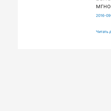
мгно
2016-09
Быть
Читать 
доволь
каждое
мгнове