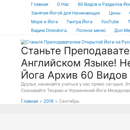
Перейти
Главная
О Нас
60 Видов и Разделов Йо
к
Занятия Йогой для Начинающих
Цены
содержимому
Море и Йога
Тантра Йога
YouTube
Вадим Опенйога.
Полное меню
Доп М
Станьте Преподавате
Английском Языке! Н
Йога Архив 60 Видов
Друзья, начинайте учиться у нас прямо сегодня. 
Скачивайте Теорию и Упражнений Йоги Междунаро
Главная
2016
Сентябрь