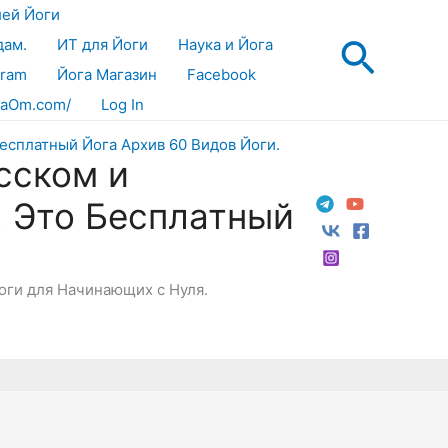
лей Йоги
Поис
дам.
ИТ для Йоги
Наука и Йога
gram
Йога Магазин
Facebook
aOm.com/
Log In
сском и
! Это Бесплатный
Йоги для Начинающих с Нуля.