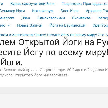
ги
Курсы самоучители йоги
Подготовка Преподавате
Семинар Йоги
Йога Форум
Блог Йоги
Архив по Го
Telegram
Дзен
Одноклассники
Вконтакте
Insta
еню
Новые Записи
Йога на Бауманской
OpenYog
лем Открытой Йоги на Ру
есите Йогу по всему миру
 Йоги.
Это Бесплатный Архив - Энциклопедия 60 Видов и Разделов 
дного Открытого Йога Университета.