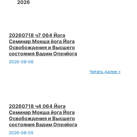
2026
20260718 ч7 064 Йога
Семинар Мокша йога Йога
Освобождения и Высшего
состояния Вадим Опенйога
2026-08-06
20260718
Читать далее »
ч7
064
Йога
Семинар
Мокша
йога
Йога
20260718 ч4 064 Йога
Освобождения
Семинар Мокша йога Йога
и
Освобождения и Высшего
Высшего
состояния Вадим Опенйога
состояния
Вадим
2026-08-05
Опенйога