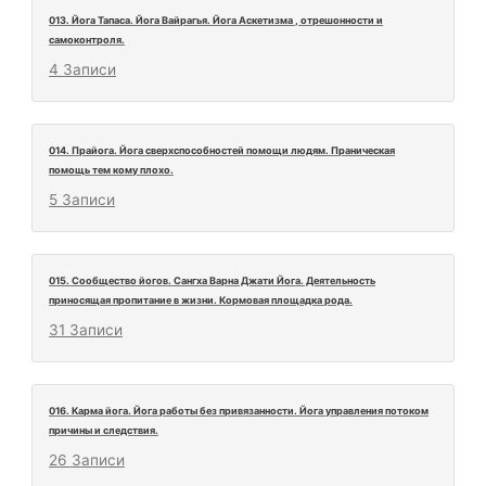
013. Йога Тапаса. Йога Вайрагья. Йога Аскетизма , отрешонности и
самоконтроля.
4 Записи
014. Прайога. Йога сверхспособностей помощи людям. Праническая
помощь тем кому плохо.
5 Записи
015. Сообщество йогов. Сангха Варна Джати Йога. Деятельность
приносящая пропитание в жизни. Кормовая площадка рода.
31 Записи
016. Карма йога. Йога работы без привязанности. Йога управления потоком
причины и следствия.
26 Записи