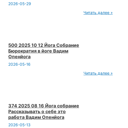
2026-05-29
2025-
Читать далее »
10-
11
Значение
сознания
растет.
Москва.
Открытая
500 2025 10 12 Йога Собрание
йога.
Бюрократия в йоге Вадим
Вадим
Опенйога
Опенйога.
2026-05-16
500
Читать далее »
2025
10
12
Йога
Собрание
Бюрократия
в
374 2025 08 16 Йога собрание
йоге
Рассказывать о себе это
Вадим
работа Вадим Опенйога
Опенйога
2026-05-13