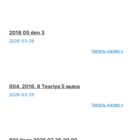
2025
09
14
Йога
собрание
подружитесь
со
2018 05 den 3
своими
2026-03-26
детьми
все
2018
Читать далее »
вокруг
05
детей
den
Вадим
3
Опенйога
mp4
004. 2016. 8 Teoriya 5 ньяса
2026-03-25
004.
Читать далее »
2016.
8
Teoriya
5
ньяса