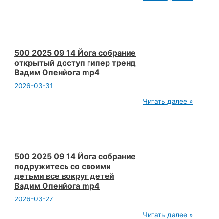
Сб 15:40 Йога
о
смерти.
Москва
м.Новослободская.
Зебра.
Открытая
500 2025 09 14 Йога собрание
йога.
открытый доступ гипер тренд
Вадим
Вадим Опенйога mp4
Опенйога.
2026-03-31
500
Читать далее »
2025
09
14
Йога
собрание
открытый
доступ
500 2025 09 14 Йога собрание
гипер
подружитесь со своими
тренд
детьми все вокруг детей
Вадим
Вадим Опенйога mp4
Опенйога
mp4
2026-03-27
500
Читать далее »