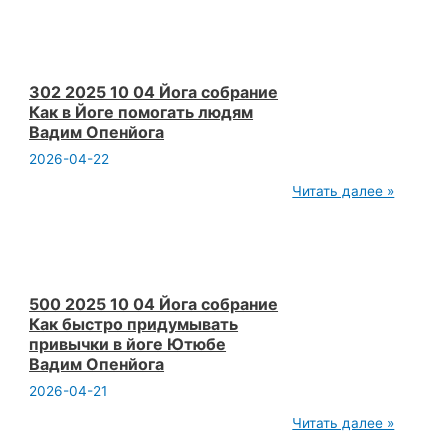
Опенй
10
04
Йога
собрание
Ютюб
100
302 2025 10 04 Йога собрание
млрд
Как в Йоге помогать людям
долларов
Вадим Опенйога
людям
Вадим
2026-04-22
Опенйога
302
Читать далее »
2025
10
04
Йога
собрание
Как
в
500 2025 10 04 Йога собрание
Йоге
Как быстро придумывать
помогать
привычки в йоге Ютюбе
людям
Вадим Опенйога
Вадим
Опенйога
2026-04-21
500
Читать далее »
2025