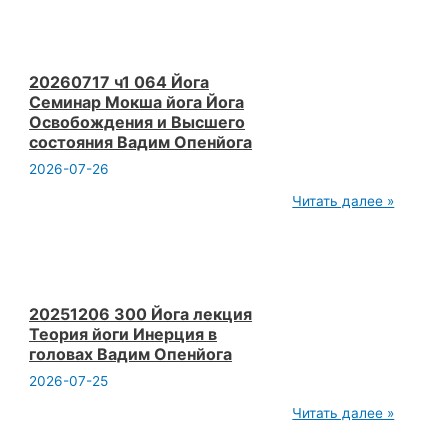
Йога
Семинар
Мокша
йога
Йога
20260717 ч1 064 Йога
Освобождения
Семинар Мокша йога Йога
и
Освобождения и Высшего
Высшего
состояния Вадим Опенйога
состояния
Вадим
2026-07-26
Опенйога
20260717
Читать далее »
ч1
064
Йога
Семинар
Мокша
йога
Йога
20251206 300 Йога лекция
Освобождения
Теория йоги Инерция в
и
головах Вадим Опенйога
Высшего
состояния
2026-07-25
Вадим
Опенйога
20251206
Читать далее »
300
Йога