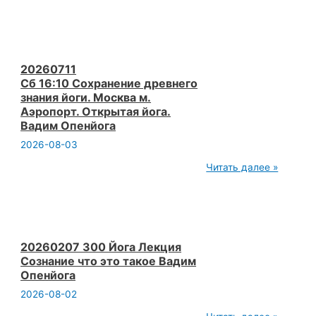
064
Йога
Семинар
Мокша
йога
Йога
20260711
Освобождения
Сб 16:10 Сохранение древнего
и
знания йоги. Москва м.
Высшего
Аэропорт. Открытая йога.
состояния
Вадим
Вадим Опенйога
Опенйога
2026-08-03
20260711
Читать далее »
Сб 16:10 Сохранение
древнего
знания
йоги.
Москва
м.
Аэропорт.
20260207 300 Йога Лекция
Открытая
Сознание что это такое Вадим
йога.
Опенйога
Вадим
Опенйога
2026-08-02
20260207