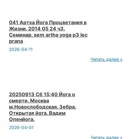
вселенной
математика
жизни
Вадим
Опенйога
041 Артха Йога Процветания в
Жизни. 2014 05 24 ч3.
Семинар. sem artha yoga p3 lec
prana
2026-04-11
041
Читать далее »
Артха
Йога
Процветания
в
Жизни.
2014
05
20250913 Сб 15:40 Йога о
24
смерти. Москва
ч3.
м.Новослободская. Зебра.
Семинар.
Открытая йога. Вадим
sem
artha
Опенйога.
yoga
2026-04-01
p3
lec
20250913
Читать далее »
prana