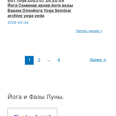
801 Yoga 2025 07 26 20 09
Йога Семинар архив йоги веды
Вадим Опенйога Yoga Seminar
archive yoga veda
2026-03-24
801
Читать далее »
Yoga
2025
07
26
20
09
1
2
…
4
Далее
→
Йога
Семинар
архив
йоги
веды
Вадим
Опенйога
Yoga
Seminar
Йога и Фазы Луны.
archive
yoga
veda