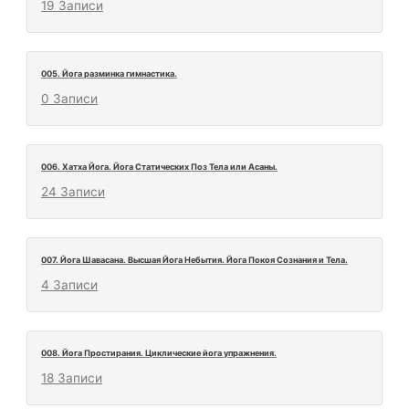
19 Записи
005. Йога разминка гимнастика.
0 Записи
006. Хатха Йога. Йога Статических Поз Тела или Асаны.
24 Записи
007. Йога Шавасана. Высшая Йога Небытия. Йога Покоя Сознания и Тела.
4 Записи
008. Йога Простирания. Циклические йога упражнения.
18 Записи