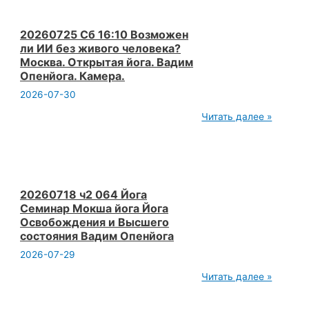
20260725 Сб 16:10 Возможен
ли ИИ без живого человека?
Москва. Открытая йога. Вадим
Опенйога. Камера.
2026-07-30
20260725
Читать далее »
Сб 16:10 Возможен
ли
ИИ
без
живого
человека?
Москва.
20260718 ч2 064 Йога
Открытая
Семинар Мокша йога Йога
йога.
Освобождения и Высшего
Вадим
состояния Вадим Опенйога
Опенйога.
Камера.
2026-07-29
20260718
Читать далее »
ч2
064
Йога