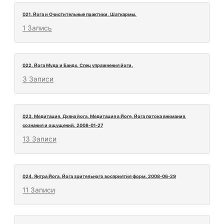
021. Йога и Очистительные практики. Шаткармы.
1 Запись
022. Йога Мудр и Бандх. Спец упражнения йоги.
3 Записи
023. Медитация. Дхяна йога. Медитация в Йоге. Йога потока внимания,
сознания и ощущений. 2008-01-27
13 Записи
024. Янтра Йога. Йога зрительного восприятия форм. 2008-06-29
11 Записи