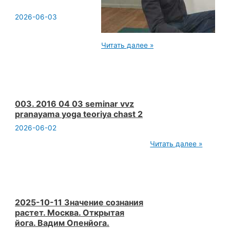
2026-06-03
20251018
Читать далее »
Сб 15:40 Пранаяма
йога.
Москва
м.Новослободская.
Зебра.
Открытая
йога.
003. 2016 04 03 seminar vvz
Вадим
pranayama yoga teoriya chast 2
Опенйога.
2026-06-02
003.
Читать далее »
2016
04
03
seminar
vvz
pranayama
yoga
2025-10-11 Значение сознания
teoriya
растет. Москва. Открытая
chast
йога. Вадим Опенйога.
2