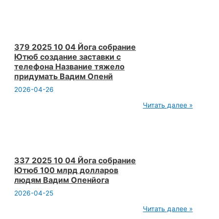
10
04
Йога
собрание
Превратить
все
379 2025 10 04 Йога собрание
в
Ютюб создание заставки с
привычку
телефона Название тяжело
Вадим
придумать Вадим Опенй
Опенйога
2026-04-26
379
Читать далее »
2025
10
04
Йога
собрание
Ютюб
создание
337 2025 10 04 Йога собрание
заставки
Ютюб 100 млрд долларов
с
людям Вадим Опенйога
телефона
Название
2026-04-25
тяжело
придумать
337
Читать далее »
Вадим
2025