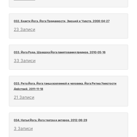
032. Бхакти Йога. Йога Преданности, Эмоций и Чувств. 2008-04-27
23 Записи
033. Йога Рода. Шраддха Йога памятования предков. 2010-05-16
33 Записи
033. Рита Йога. Йога танца вселенной и человека. Йога Ритма Уместости
Действий. 2011-11-18
21 Записи
034. Натья Йога. Йога театра и актеров. 2012-06-29
3 Записи