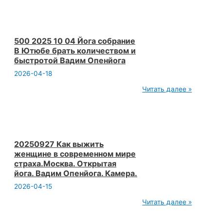
10
04
Йога
собрание
Курс
по
500 2025 10 04 Йога собрание
IT
В Ютюбе брать количеством и
должны
быстротой Вадим Опенйога
читать
девушки
2026-04-18
Вадим
Опенйога
500
Читать далее »
2025
10
04
Йога
собрание
В
Ютюбе
20250927 Как выжить
брать
женщине в современном мире
количеством
страха.Москва. Открытая
и
йога. Вадим Опенйога. Камера.
быстротой
Вадим
2026-04-15
Опенйога
20250927
Читать далее »
Как
выжить