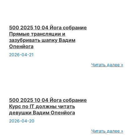
10
04
Йога
собрание
Как
быстро
500 2025 10 04 Йога собрание
придумывать
Прямые трансляции и
привычки
зазубривать шапку Вадим
в
Опенйога
йоге
Ютюбе
2026-04-21
Вадим
Опенйога
500
Читать далее »
2025
10
04
Йога
собрание
Прямые
трансляции
500 2025 10 04 Йога собрание
и
Курс по IT должны читать
зазубривать
девушки Вадим Опенйога
шапку
Вадим
2026-04-20
Опенйога
500
Читать далее »
2025