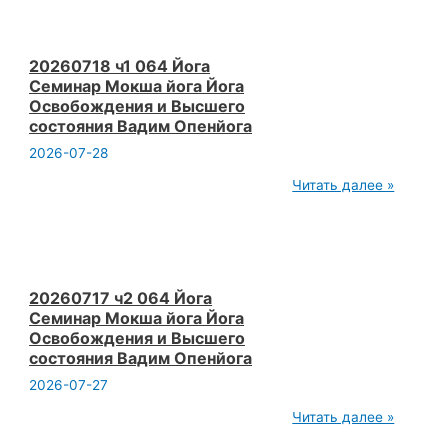
Семинар
Мокша
йога
Йога
20260718 ч1 064 Йога
Освобождения
Семинар Мокша йога Йога
и
Освобождения и Высшего
Высшего
состояния Вадим Опенйога
состояния
Вадим
2026-07-28
Опенйога
20260718
Читать далее »
ч1
064
Йога
Семинар
Мокша
йога
Йога
20260717 ч2 064 Йога
Освобождения
Семинар Мокша йога Йога
и
Освобождения и Высшего
Высшего
состояния Вадим Опенйога
состояния
Вадим
2026-07-27
Опенйога
20260717
Читать далее »
ч2
064