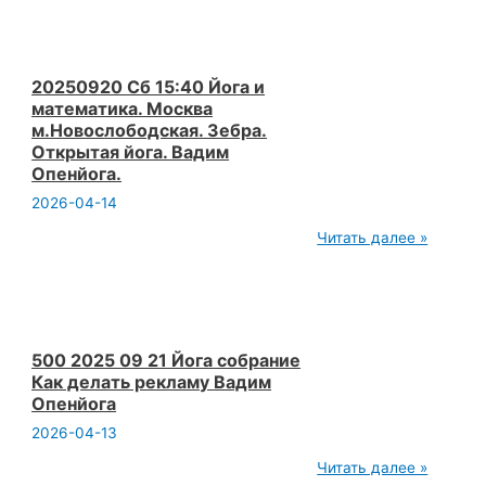
женщине
в
современном
мире
страха.Москва.
20250920 Сб 15:40 Йога и
Открытая
математика. Москва
йога.
м.Новослободская. Зебра.
Вадим
Открытая йога. Вадим
Опенйога.
Камера.
Опенйога.
2026-04-14
20250920
Читать далее »
Сб 15:40 Йога
и
математика.
Москва
м.Новослободская.
Зебра.
Открытая
500 2025 09 21 Йога собрание
йога.
Как делать рекламу Вадим
Вадим
Опенйога
Опенйога.
2026-04-13
500
Читать далее »
2025