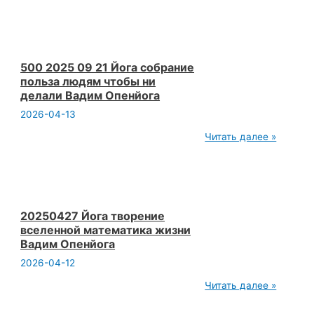
09
21
Йога
собрание
Как
делать
500 2025 09 21 Йога собрание
рекламу
польза людям чтобы ни
Вадим
делали Вадим Опенйога
Опенйога
2026-04-13
500
Читать далее »
2025
09
21
Йога
собрание
польза
людям
20250427 Йога творение
чтобы
вселенной математика жизни
ни
Вадим Опенйога
делали
Вадим
2026-04-12
Опенйога
20250427
Читать далее »
Йога
творение