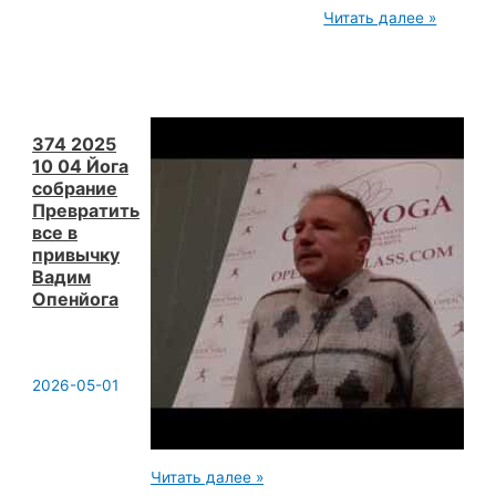
20241116
Читать далее »
Йога
Семинар
Карма
Кама
Йога
Как
заставить
374 2025
мозги
10 04 Йога
работать
собрание
в
Превратить
йоги.
Вадим
все в
Опенйога
привычку
Вадим
Опенйога
2026-05-01
374
Читать далее »
2025