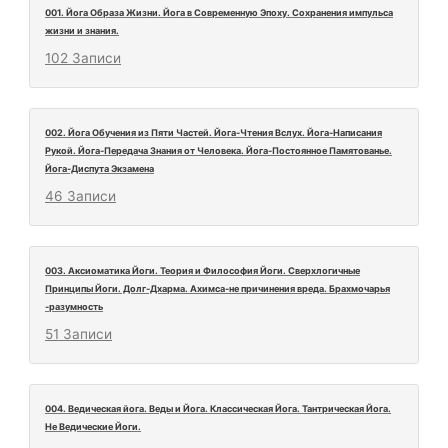
001. Йога Образа Жизни. Йога в Современную Эпоху. Сохранения импульса
жизни и знания.
102 Записи
002. Йога Обучения из Пяти Частей. Йога-Чтения Вслух. Йога-Написания
Рукой. Йога-Передача Знания от Человека. Йога-Постоянное Памятованье.
Йога-Диспута Экзамена
46 Записи
003. Аксиоматика Йоги. Теория и Философия Йоги. Сверхлогичные
Принципы Йоги. Долг-Дхарма. Ахимса-не причинения вреда. Брахмочарья
-разумность
51 Записи
004. Ведическая йога. Веды и Йога. Классическая Йога. Тантрическая Йога.
Не Ведические Йоги.