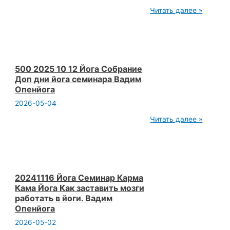
374
Читать далее »
2025
08
16
Йога
собрание
Рассказывать
о
500 2025 10 12 Йога Собрание
себе
Доп дни йога семинара Вадим
это
Опенйога
работа
Вадим
2026-05-04
Опенйога
500
Читать далее »
2025
10
12
Йога
Собрание
Доп
дни
20241116 Йога Семинар Карма
йога
Кама Йога Как заставить мозги
семинара
работать в йоги. Вадим
Вадим
Опенйога
Опенйога
2026-05-02