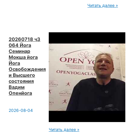
20260718
Читать далее »
ч4
064
Йога
Семинар
Мокша
йога
Йога
20260718 ч3
Освобождения
064 Йога
и
Семинар
Высшего
Мокша йога
состояния
Вадим
Йога
Опенйога
Освобождения
и Высшего
состояния
Вадим
Опенйога
2026-08-04
20260718
Читать далее »
ч3