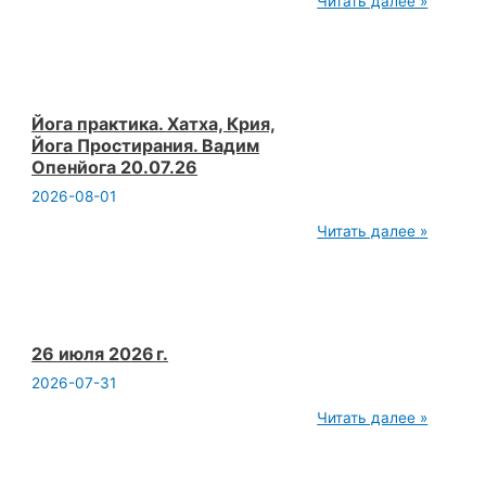
Читать далее »
300
Йога
Лекция
Сознание
что
это
такое
Йога практика. Хатха, Крия,
Вадим
Йога Простирания. Вадим
Опенйога
Опенйога 20.07.26
2026-08-01
Йога
Читать далее »
практика.
Хатха,
Крия,
Йога
Простирания.
Вадим
Опенйога
26 июля 2026 г.
20.07.26
2026-07-31
26
Читать далее »
июля
2026 г.