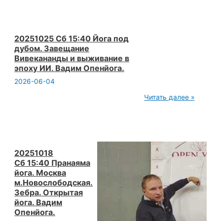
лекция
Теория
йоги
Инерция
в
20251025 Сб 15:40 Йога под
головах
дубом. Завещание
Вадим
Вивекананды и выживание в
Опенйога
эпоху ИИ. Вадим Опенйога.
2026-06-04
20251025
Читать далее »
Сб 15:40 Йога
под
дубом.
Завещание
Вивекананды
и
выживание
20251018
в
Сб 15:40 Пранаяма
эпоху
йога. Москва
ИИ.
м.Новослободская.
Вадим
Опенйога.
Зебра. Открытая
йога. Вадим
Опенйога.