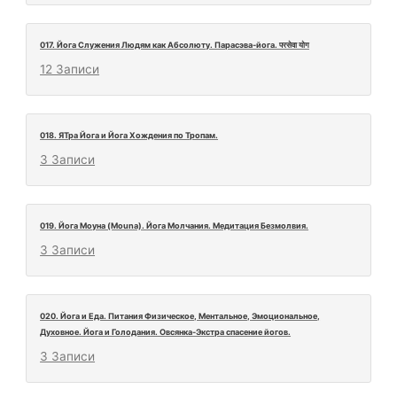
017. Йога Служения Людям как Абсолюту. Парасэва-йога. परसेवा योग
12 Записи
018. ЯТра Йога и Йога Хождения по Тропам.
3 Записи
019. Йога Моуна (Mouna). Йога Молчания. Медитация Безмолвия.
3 Записи
020. Йога и Еда. Питания Физическое, Ментальное, Эмоциональное,
Духовное. Йога и Голодания. Овсянка-Экстра спасение йогов.
3 Записи