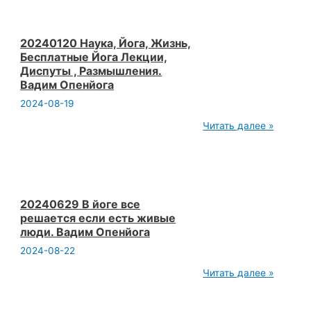
смещаемся
в
мир
сознания.
20240120 Наука, Йога, Жизнь,
Контроль
Бесплатные Йога Лекции,
внимания.
Диспуты , Размышления.
Йога
Вадим Опенйога
Видео.
Вадим
2024-08-19
Опенйога
20240120
Читать далее »
Наука,
Йога,
Жизнь,
Бесплатные
Йога
Лекции,
Диспуты
20240629 В йоге все
,
решается если есть живые
Размышления.
люди. Вадим Опенйога
Вадим
Опенйога
2024-08-22
20240629
Читать далее »
В
йоге
все