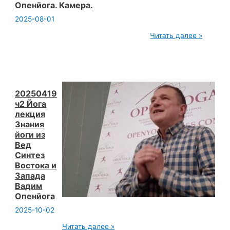
Опенйога. Камера.
2025-08-01
20250503
Читать далее »
Сб 15:40 Жизнь
должна
продолжатся.
Москва
Зебра.
Открытая
йога.
20250419
Вадим
ч2 Йога
Опенйога.
лекция
Камера.
Знания
йоги из
Вед
Синтез
Востока и
Запада
Вадим
Опенйога
2025-10-02
20250419
Читать далее »