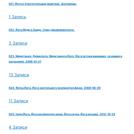
021. Йога и Очистительные практики. Шаткармы.
1 Запись
022. Йога Мудр и Бандх. Спец упражнения йоги.
3 Записи
023. Медитация. Дхяна йога. Медитация в Йоге. Йога потока внимания, сознания и
ощущений. 2008-01-27
13 Записи
024. Янтра Йога. Йога зрительного восприятия форм. 2008-06-29
11 Записи
025. Нада Йога. Йога восприятия звука. Йога слуха. Йога музыки. 2012-10-25
4 Записи