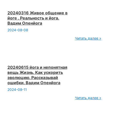
йоге.
Нужно
сообщество
для
20240316 Живое общение в
успеха.
йоге . Реальность и йога.
Вадим
Вадим Опенйога
Опенйога
2024-08-08
20240316
Читать далее »
Живое
общение
в
йоге
.
Реальность
и
20240615 йога и непонятная
йога.
вещь Жизнь. Как ускорить
Вадим
эволюцию. Рассказывай
Опенйога
ошибки. Вадим Опенйога
2024-08-11
20240615
Читать далее »
йога
и
непонятная
вещь