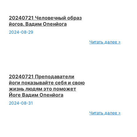
решается
если
есть
живые
20240721 Человечный образ
люди.
йогов. Вадим Опенйога
Вадим
Опенйога
2024-08-29
20240721
Читать далее »
Человечный
образ
йогов.
Вадим
Опенйога
20240721 Преподаватели
йоги показывайте себя и свою
жизнь людям это поможет
Йоге Вадим Опенйога
2024-08-31
20240721
Читать далее »
Преподаватели
йоги
показывайте
себя