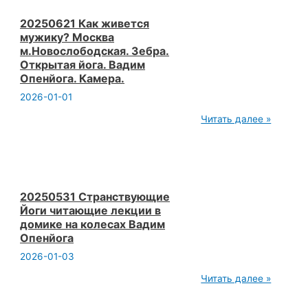
проект
йога
20250621 Как живется
воскресников
мужику? Москва
Вадим
м.Новослободская. Зебра.
Опенйога
Открытая йога. Вадим
Опенйога. Камера.
2026-01-01
20250621
Читать далее »
Как
живется
мужику?
Москва
м.Новослободская.
Зебра.
Открытая
20250531 Странствующие
йога.
Йоги читающие лекции в
Вадим
домике на колесах Вадим
Опенйога.
Опенйога
Камера.
2026-01-03
20250531
Читать далее »
Странствующие
Йоги