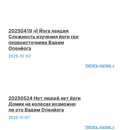
ч2
Йога
лекция
Знания
йоги
из
Вед
20250419 ч1 Йога лекция
Синтез
Сложность изучения йоги где
Востока
первоисточники Вадим
и
Опенйога
Запада
Вадим
2025-10-02
Опенйога
20250419
Читать далее »
ч1
Йога
лекция
Сложность
изучения
йоги
где
20250524 Нет людей нет йоги
первоисточники
Домик на колесах возможно
Вадим
ли это Вадим Опенйога
Опенйога
2025-11-07
20250524
Читать далее »