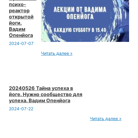
психо-
реактор
открытой
йоги.
Вадим
Опенйога
2024-07-07
20240316
Читать далее »
Что
такое
реальность
Субботний
психо-
реактор
открытой
20240526 Тайна успеха в
йоги.
йоге. Нужно сообщество для
Вадим
успеха. Вадим Опенйога
Опенйога
2024-07-22
20240526
Читать далее »
Тайна
успеха
в