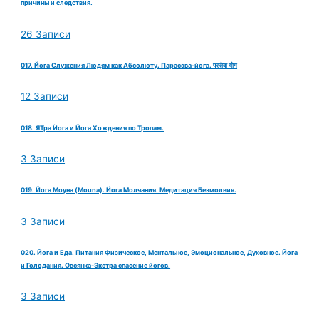
причины и следствия.
26 Записи
017. Йога Служения Людям как Абсолюту. Парасэва-йога. परसेवा योग
12 Записи
018. ЯТра Йога и Йога Хождения по Тропам.
3 Записи
019. Йога Моуна (Mouna). Йога Молчания. Медитация Безмолвия.
3 Записи
020. Йога и Еда. Питания Физическое, Ментальное, Эмоциональное, Духовное. Йога
и Голодания. Овсянка-Экстра спасение йогов.
3 Записи