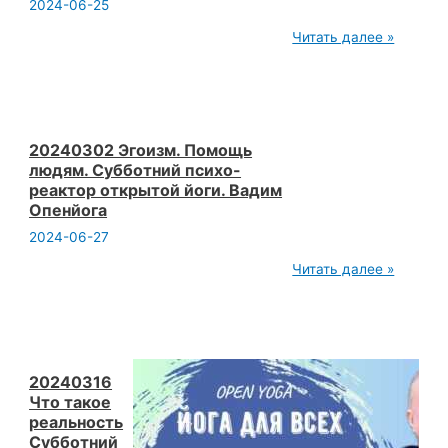
2024-06-25
20240504
Читать далее »
Разношерстность
людей
приходящих
в
йогу.
Что
делать
20240302 Эгоизм. Помощь
как
людям. Субботний психо-
не
реактор открытой йоги. Вадим
развалиться.
Опенйога
Вадим
Опенйога
2024-06-27
20240302
Читать далее »
Эгоизм.
Помощь
людям.
Субботний
психо-
реактор
открытой
20240316
йоги.
Что такое
Вадим
реальность
Опенйога
Субботний