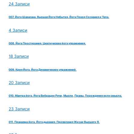
24 Записи
007. Йога Шавасана. Высшая Йога Небытия. Йога Покоя Сознания и Тела.
4 Записи
008. Йога Простирания. Циклические йога упражнения.
18 Записи
009. Крия Йога. Йога Динамических упражнений.
20 Записи
010. Мантра йога. Йога Вибрации Речи, Мысли, Праны. Порождение волн смысла.
23 Записи
011. Пранаяма йога. Йога дыхания. Проявления Жизни Высшего Я.