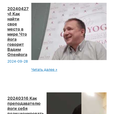
и
свою
жизнь
20240427
людям
ч1 Как
это
найти
поможет
свое
Йоге
Вадим
место в
Опенйога
мире Что
йога
говорит
Вадим
Опенйога
2024-09-28
20240427
Читать далее »
ч1
Как
найти
свое
место
в
мире
20240316 Как
Что
преподавателю
йога
йоги себя
говорит
позиционировать