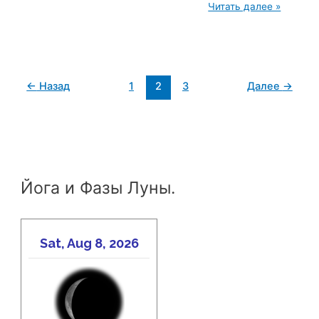
20250621
Читать далее »
ч4
В
Йоге
донеси
до
другого
←
Назад
1
2
3
Далее
→
для
себя
поймешь
Вадим
Опенйога
Йога и Фазы Луны.