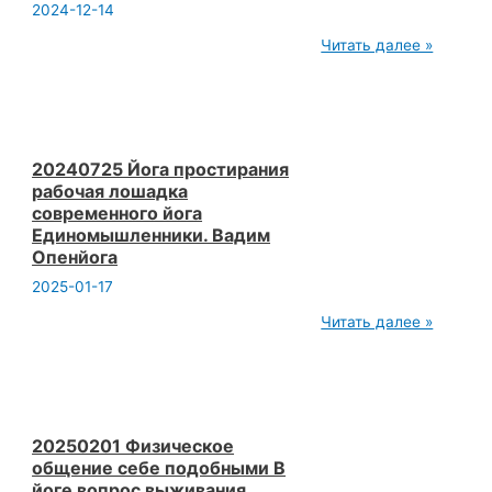
Вадим
2024-12-14
Опенйоги
20240210
Читать далее »
ч1
Лекция
по
йоге.
Страх
невостребованности.
Чем
20240725 Йога простирания
заняться.
рабочая лошадка
Вадим
современного йога
Опенйога
Единомышленники. Вадим
Опенйога
2025-01-17
20240725
Читать далее »
Йога
простирания
рабочая
лошадка
современного
йога
Единомышленники.
20250201 Физическое
Вадим
общение себе подобными В
Опенйога
йоге вопрос выживания.