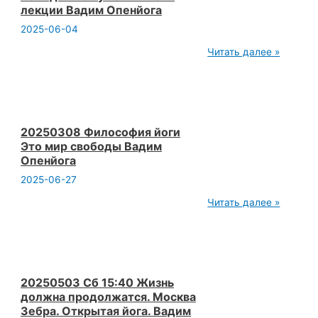
спасает
лекции Вадим Опенйога
от
кармы.
2025-06-04
Вадим
Опенйога
20250208
Читать далее »
Преподаватель
йоги
должен
уметь
читать
лекции
Вадим
20250308 Философия йоги
Опенйога
Это мир свободы Вадим
Опенйога
2025-06-27
20250308
Читать далее »
Философия
йоги
Это
мир
свободы
Вадим
Опенйога
20250503 Сб 15:40 Жизнь
должна продолжатся. Москва
Зебра. Открытая йога. Вадим