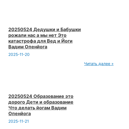
Нет
людей
нет
йоги
Домик
на
колесах
20250524 Дедушки и Бабушки
возможно
рожали нас а мы нет Это
ли
катастрофа для Вед и Йоги
это
Вадим Опенйога
Вадим
Опенйога
2025-11-20
20250524
Читать далее »
Дедушки
и
Бабушки
рожали
нас
а
мы
20250524 Образование это
нет
дорого Дети и образование
Это
Что делать йогам Вадим
катастрофа
Опенйога
для
Вед
2025-11-21
и
Йоги