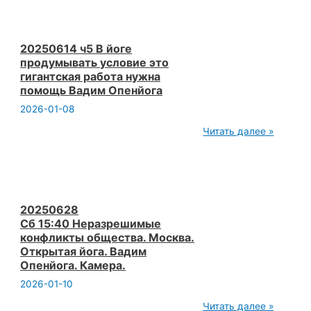
читающие
лекции
в
домике
на
20250614 ч5 В йоге
колесах
продумывать условие это
Вадим
гигантская работа нужна
Опенйога
помощь Вадим Опенйога
2026-01-08
20250614
Читать далее »
ч5
В
йоге
продумывать
условие
это
гигантская
20250628
работа
Сб 15:40 Неразрешимые
нужна
конфликты общества. Москва.
помощь
Открытая йога. Вадим
Вадим
Опенйога
Опенйога. Камера.
2026-01-10
20250628
Читать далее »