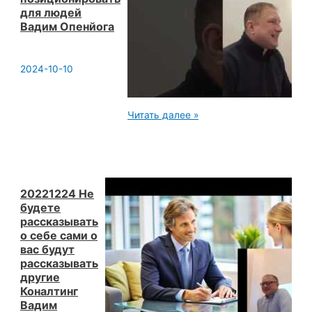
Вадим
Опенйога
для людей
Вадим Опенйога
2024-10-10
20240316
Читать далее »
Как
преподавателю
йоги
себя
позиционировать
для
людей
20221224 Не
Вадим
будете
Опенйога
рассказывать
о себе сами о
вас будут
рассказывать
другие
Коналтинг
Вадим