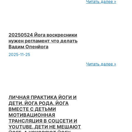
20250524
Читать далее »
Вадим
Образование
Опенйога
это
дорого
Дети
и
образование
Что
20250524 Йога воскресники
делать
нужен регламент что делать
йогам
Вадим Опенйога
Вадим
Опенйога
2025-11-25
20250524
Читать далее »
Йога
воскресники
нужен
регламент
что
делать
Вадим
ЛИЧНАЯ ПРАКТИКА ЙОГИ И
Опенйога
ДЕТИ. ЙОГА РОДА. ЙОГА
ВМЕСТЕ С ДЕТЬМИ
МОТИВАЦИОННАЯ
ТРАНСЛЯЦИЯ В СОЦСЕТИ И
YOUTUBE. ДЕТИ НЕ МЕШАЮТ