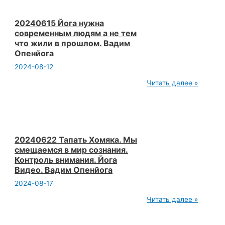
Жизнь.
Как
ускорить
20240615 Йога нужна
эволюцию.
современным людям а не тем
Рассказывай
что жили в прошлом. Вадим
ошибки.
Опенйога
Вадим
Опенйога
2024-08-12
20240615
Читать далее »
Йога
нужна
современным
людям
а
не
тем
20240622 Тапать Хомяка. Мы
что
смещаемся в мир сознания.
жили
Контроль внимания. Йога
в
Видео. Вадим Опенйога
прошлом.
Вадим
2024-08-17
Опенйога
20240622
Читать далее »
Тапать
Хомяка.
Мы