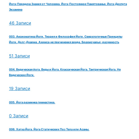
Йога-Передача Знания от Человека. Йога-Постоянное Памятованье. Йога-Диспута
Экзамена
46 Записи
003. Аксиоматика Йоги. Теория и Философия Йоги. Сверхлогичные Принципы
Йоги. Долг-Дхарма. Ахимса-не причинения вреда. Брахмочарья -разумность
51 Записи
004. Ведическая йога. Веды и Йога. Классическая Йога. Тантрическая Йога. Не
Ведические Йоги.
19 Записи
005. Йога разминка гимнастика.
0 Записи
006. Хатха Йога. Йога Статических Поз Тела или Асаны.