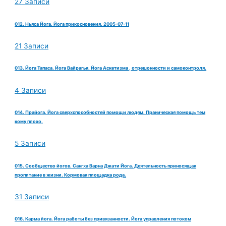
27 Записи
012. Ньяса Йога. Йога прикосновения. 2005-07-11
21 Записи
013. Йога Тапаса. Йога Вайрагья. Йога Аскетизма , отрешонности и самоконтроля.
4 Записи
014. Прайога. Йога сверхспособностей помощи людям. Праническая помощь тем
кому плохо.
5 Записи
015. Сообщество йогов. Сангха Варна Джати Йога. Деятельность приносящая
пропитание в жизни. Кормовая площадка рода.
31 Записи
016. Карма йога. Йога работы без привязанности. Йога управления потоком