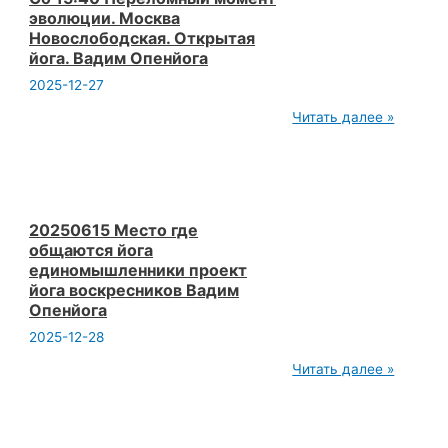
Вадим
ПОКАЗЫВАЙТЕ
эволюции. Москва
Опенйога
ЭТО!
Новослободская. Открытая
йога. Вадим Опенйога
2025-12-27
20250614
Читать далее »
Сб 15:40 Переломный
момент
эволюции.
Москва
Новослободская.
Открытая
йога.
20250615 Место где
Вадим
общаются йога
Опенйога
единомышленники проект
йога воскресников Вадим
Опенйога
2025-12-28
20250615
Читать далее »
Место
где
общаются
йога
единомышленники