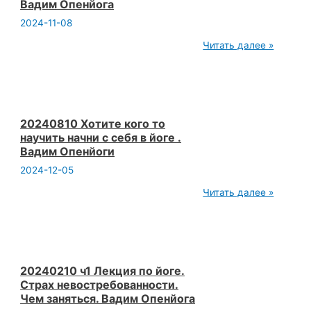
Вадим Опенйога
2024-11-08
20240203
Читать далее »
Йога
живое
общение.
Арендовать
себя
из
будущего
20240810 Хотите кого то
в
научить начни с себя в йоге .
йоге.
Вадим Опенйоги
Эгоизм
.
2024-12-05
Вадим
Опенйога
20240810
Читать далее »
Хотите
кого
то
научить
начни
с
себя
20240210 ч1 Лекция по йоге.
в
Страх невостребованности.
йоге
Чем заняться. Вадим Опенйога
.