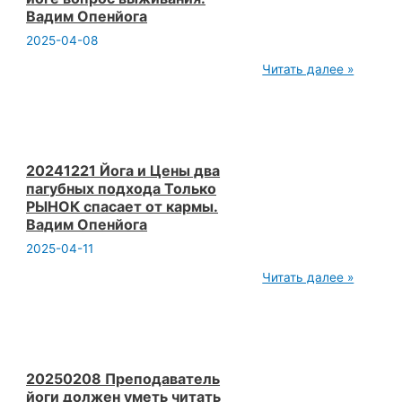
Вадим Опенйога
2025-04-08
20250201
Читать далее »
Физическое
общение
себе
подобными
В
йоге
вопрос
20241221 Йога и Цены два
выживания.
пагубных подхода Только
Вадим
РЫНОК спасает от кармы.
Опенйога
Вадим Опенйога
2025-04-11
20241221
Читать далее »
Йога
и
Цены
два
пагубных
подхода
Только
20250208 Преподаватель
РЫНОК
йоги должен уметь читать