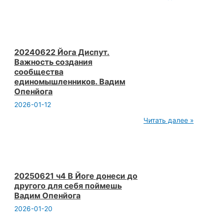
Сб 15:40 Неразрешим
конфликты
общества.
Москва.
Открытая
йога.
Вадим
20240622 Йога Диспут.
Опенйога.
Важность создания
Камера.
сообщества
единомышленников. Вадим
Опенйога
2026-01-12
20240622
Читать далее »
Йога
Диспут.
Важность
создания
сообщества
единомышленников.
Вадим
20250621 ч4 В Йоге донеси до
Опенйога
другого для себя поймешь
Вадим Опенйога
2026-01-20