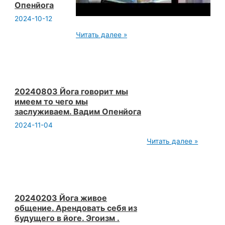
Опенйога
2024-10-12
20221224
Читать далее »
Не
будете
рассказывать
о
себе
сами
о
20240803 Йога говорит мы
вас
имеем то чего мы
будут
заслуживаем. Вадим Опенйога
рассказывать
другие
2024-11-04
Коналтинг
Вадим
20240803
Читать далее »
Опенйога
Йога
говорит
мы
имеем
то
чего
мы
20240203 Йога живое
заслуживаем.
общение. Арендовать себя из
Вадим
будущего в йоге. Эгоизм .
Опенйога