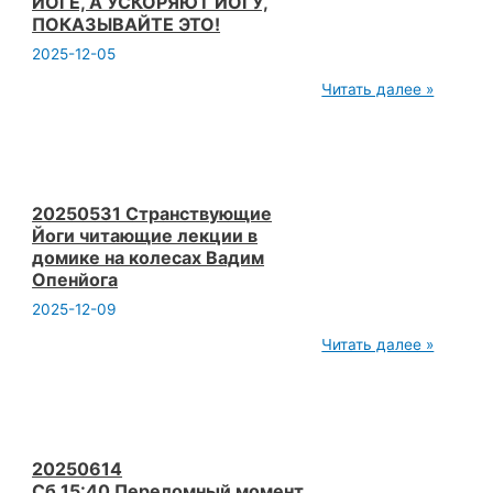
ЙОГЕ, А УСКОРЯЮТ ЙОГУ,
ПОКАЗЫВАЙТЕ ЭТО!
2025-12-05
ЛИЧНАЯ
Читать далее »
ПРАКТИКА
ЙОГИ
И
ДЕТИ.
ЙОГА
РОДА.
ЙОГА
20250531 Странствующие
ВМЕСТЕ
Йоги читающие лекции в
С
домике на колесах Вадим
ДЕТЬМИ
Опенйога
МОТИВАЦИОННАЯ
ТРАНСЛЯЦИЯ
2025-12-09
В
СОЦСЕТИ
20250531
Читать далее »
И
Странствующие
YOUTUBE.
Йоги
ДЕТИ
читающие
НЕ
лекции
МЕШАЮТ
в
ЙОГЕ,
домике
А
на
20250614
УСКОРЯЮТ
колесах
Сб 15:40 Переломный момент
ЙОГУ,