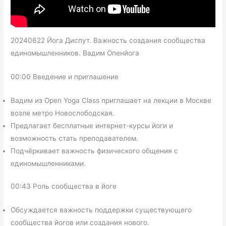
20240622 Йога Диспут. Важность создания сообщества
единомышленников. Вадим Опенйога
00:00 Введение и приглашение
Вадим из Open Yoga Class приглашает на лекции в Москве
возле метро Новослободская.
Предлагает бесплатные интернет-курсы йоги и
возможность стать преподавателем.
Подчёркивает важность физического общения с
единомышленниками.
00:43 Роль сообщества в йоге
Обсуждается важность поддержки существующего
сообщества йогов или создания нового.