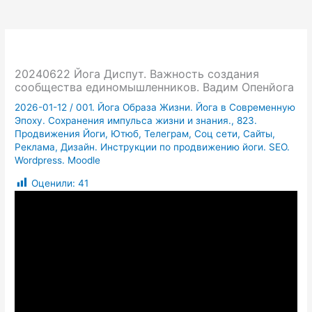
20240622 Йога Диспут. Важность создания
сообщества единомышленников. Вадим Опенйога
2026-01-12
/
001. Йога Образа Жизни. Йога в Современную
Эпоху. Сохранения импульса жизни и знания.
,
823.
Продвижения Йоги, Ютюб, Телеграм, Соц сети, Сайты,
Реклама, Дизайн. Инструкции по продвижению йоги. SEO.
Wordpress. Moodle
Оценили:
41