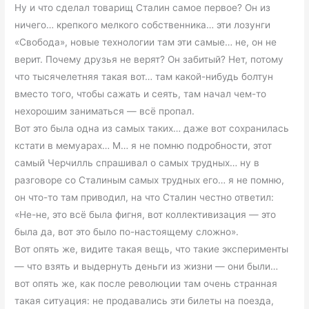
Ну и что сделал товарищ Сталин самое первое? Он из
ничего… крепкого мелкого собственника… эти лозунги
«Свобода», новые технологии там эти самые… не, он не
верит. Почему друзья не верят? Он забитый? Нет, потому
что тысячелетняя такая вот… там какой-нибудь болтун
вместо того, чтобы сажать и сеять, там начал чем-то
нехорошим заниматься — всё пропал.
Вот это была одна из самых таких… даже вот сохранилась
кстати в мемуарах… М… я не помню подробности, этот
самый Черчилль спрашивал о самых трудных… ну в
разговоре со Сталиным самых трудных его… я не помню,
он что-то там приводил, на что Сталин честно ответил:
«Не-не, это всё была фигня, вот коллективизация — это
была да, вот это было по-настоящему сложно».
Вот опять же, видите такая вещь, что такие эксперименты
— что взять и выдернуть деньги из жизни — они были…
вот опять же, как после революции там очень странная
такая ситуация: не продавались эти билеты на поезда,