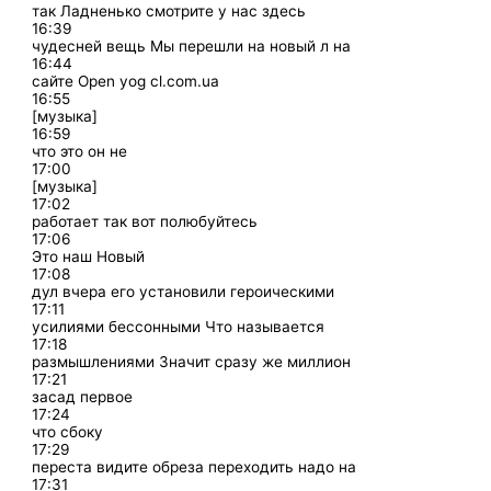
так Ладненько смотрите у нас здесь
16:39
чудесней вещь Мы перешли на новый л на
16:44
сайте Open yog cl.com.ua
16:55
[музыка]
16:59
что это он не
17:00
[музыка]
17:02
работает так вот полюбуйтесь
17:06
Это наш Новый
17:08
дул вчера его установили героическими
17:11
усилиями бессонными Что называется
17:18
размышлениями Значит сразу же миллион
17:21
засад первое
17:24
что сбоку
17:29
переста видите обреза переходить надо на
17:31