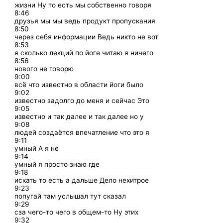
жизни Ну то есть мы собственно говоря
8:46
друзья мы мы ведь продукт пропускания
8:50
через себя информации Ведь никто не вот
8:53
я сколько лекций по йоге читаю я ничего
8:56
нового не говорю
9:00
всё что известно в области йоги было
9:02
известно задолго до меня и сейчас Это
9:05
известно и так далее и так далее но у
9:08
людей создаётся впечатление что это я
9:11
умный А я не
9:14
умный я просто знаю где
9:18
искать то есть а дальше Дело нехитрое
9:23
попугай там услышал тут сказал
9:29
сза чего-то чего в общем-то Ну этих
9:32