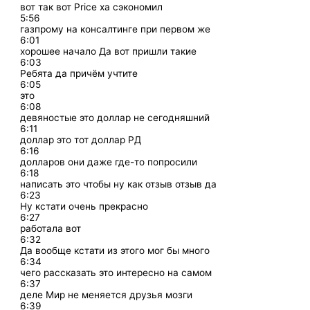
вот так вот Price ха сэкономил
5:56
газпрому на консалтинге при первом же
6:01
хорошее начало Да вот пришли такие
6:03
Ребята да причём учтите
6:05
это
6:08
девяностые это доллар не сегодняшний
6:11
доллар это тот доллар РД
6:16
долларов они даже где-то попросили
6:18
написать это чтобы ну как отзыв отзыв да
6:23
Ну кстати очень прекрасно
6:27
работала вот
6:32
Да вообще кстати из этого мог бы много
6:34
чего рассказать это интересно на самом
6:37
деле Мир не меняется друзья мозги
6:39