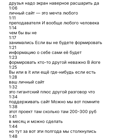
друзья надо экран наверное расшарить да
1:06
личный сайт — это мечта любого
1:11
преподавателя И вообще любого человека
1:14
чем бы вы не
1:17
занимались Если вы не будете формировать
1:21
информацию о себе сами её будет
1:23
формировать кто-то другой неважно В йоге
1:25
Вы или в it или ещё где-нибудь если есть
1:28
ваш личный сайт
1:32
это гигантский плюс другой разговор что
1:34
поддерживать сайт Можно мы вот помните
1:38
этот проект там сколько там 200-300 руб
1:41
в месяц и можно сделать
1:44
но тут за вот эти полгода мы столкнулись
1:48