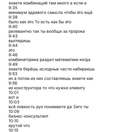
знаете комбинаций там много а если е
9:35
минимум здравого смысла чтобы это ещё
9:38
было как это То есть как бы это
9:40
релевантно так ты вообще за пророка
9:43
выглядишь
9:44
это
9:46
комбинаторика раздел математики когда
9:49
знаете берёшь исходные части набираешь
9:53
их а потом из них составляешь знаете как
9:56
из конструктора то что нужно клиенту
10:01
вот и
10:03
всё ловкость рук понимаете да Зато ты
10:06
бизнес-консультант
10:10
крутой что
10:15