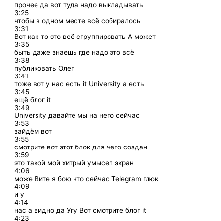
прочее да вот туда надо выкладывать
3:25
чтобы в одном месте всё собиралось
3:31
Вот как-то это всё сгруппировать А может
3:35
быть даже знаешь где надо это всё
3:38
публиковать Олег
3:41
тоже вот у нас есть it University а есть
3:45
ещё блог it
3:49
University давайте мы на него сейчас
3:53
зайдём вот
3:55
смотрите вот этот блок для чего создан
3:59
это такой мой хитрый умысел экран
4:06
може Вите я бою что сейчас Telegram глюк
4:09
и у
4:14
нас а видно да Угу Вот смотрите блог it
4:23