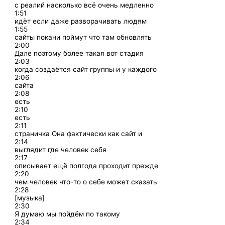
с реалий насколько всё очень медленно
1:51
идёт если даже разворачивать людям
1:55
сайты покани поймут что там обновлять
2:00
Дале поэтому более такая вот стадия
2:03
когда создаётся сайт группы и у каждого
2:06
сайта
2:08
есть
2:10
есть
2:11
страничка Она фактически как сайт и
2:14
выглядит где человек себя
2:17
описывает ещё полгода проходит прежде
2:20
чем человек что-то о себе может сказать
2:28
[музыка]
2:30
Я думаю мы пойдём по такому
2:34