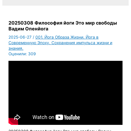
20250308 Философия йоги Это мир свободы
Вадим Опенйога
2025-06-27
/
001. Йога Образа Жизни. Йога в
Современную Эпоху. Сохранения импульса жизни и
знания.
Оценили:
309