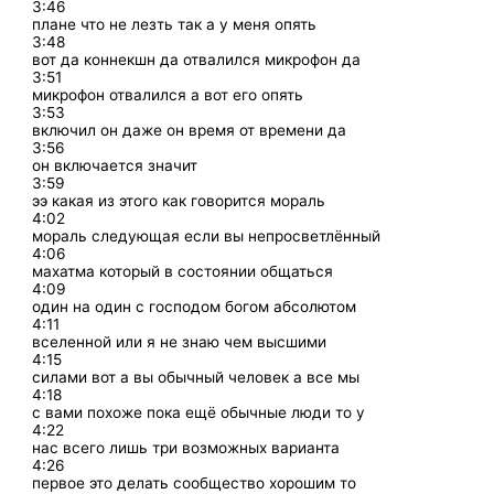
3:46
плане что не лезть так а у меня опять
3:48
вот да коннекшн да отвалился микрофон да
3:51
микрофон отвалился а вот его опять
3:53
включил он даже он время от времени да
3:56
он включается значит
3:59
ээ какая из этого как говорится мораль
4:02
мораль следующая если вы непросветлённый
4:06
махатма который в состоянии общаться
4:09
один на один с господом богом абсолютом
4:11
вселенной или я не знаю чем высшими
4:15
силами вот а вы обычный человек а все мы
4:18
с вами похоже пока ещё обычные люди то у
4:22
нас всего лишь три возможных варианта
4:26
первое это делать сообщество хорошим то