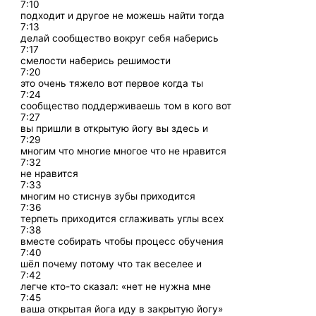
7:10
подходит и другое не можешь найти тогда
7:13
делай сообщество вокруг себя наберись
7:17
смелости наберись решимости
7:20
это очень тяжело вот первое когда ты
7:24
сообщество поддерживаешь том в кого вот
7:27
вы пришли в открытую йогу вы здесь и
7:29
многим что многие многое что не нравится
7:32
не нравится
7:33
многим но стиснув зубы приходится
7:36
терпеть приходится сглаживать углы всех
7:38
вместе собирать чтобы процесс обучения
7:40
шёл почему потому что так веселее и
7:42
легче кто-то сказал: «нет не нужна мне
7:45
ваша открытая йога иду в закрытую йогу»