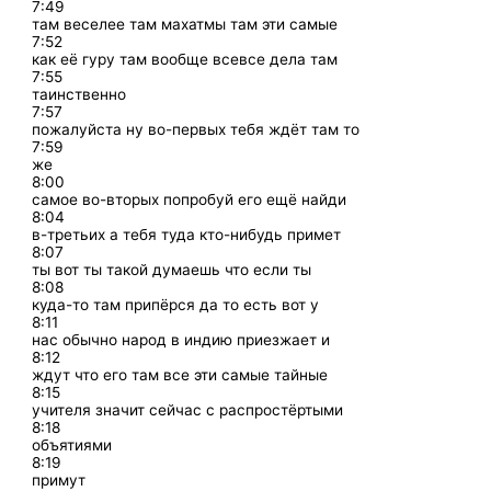
7:49
там веселее там махатмы там эти самые
7:52
как её гуру там вообще всевсе дела там
7:55
таинственно
7:57
пожалуйста ну во-первых тебя ждёт там то
7:59
же
8:00
самое во-вторых попробуй его ещё найди
8:04
в-третьих а тебя туда кто-нибудь примет
8:07
ты вот ты такой думаешь что если ты
8:08
куда-то там припёрся да то есть вот у
8:11
нас обычно народ в индию приезжает и
8:12
ждут что его там все эти самые тайные
8:15
учителя значит сейчас с распростёртыми
8:18
объятиями
8:19
примут