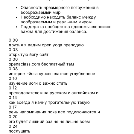
Опасность чрезмерного погружения в
воображаемый мир.
Необходимо находить баланс между
воображаемым и реальным миром.
Поддержка сообщества единомышленников
важна для достижения баланса.
0:00
друзья я вадим open yoga преподаю
0:03
открытую йогу сайт
0:06
openaclass.com бесплатный там
0:08
интернет-йога курсы платное углубленное
0:10
изучение йоги с важно стать
0:12
преподавателем на русском и английском и
0:14
как всегда я начну трогательную такую
0:17
речь напоминания пока все подключаются и
0:20
это будет лишний раз не не лишне всем
0:24
послушать