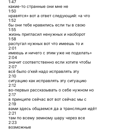
1:47
какие-то странные они мне не
1:50
нравятся» вот а ответ следующий: «а что
1:52
бы они тебе нравились если ты в свою
1:55
жизнь пригласил ненужных и наоборот
1:58
распугал нужных вот что имеешь то и
2:01
имеешь и ничего с этим уже не поделать»
2:04
значит соответственно если хотите чтобы
2:07
всё было о’кей надо исправлять эту
2:10
ситуацию как исправлять эту ситуацию
2:12
во-первых рассказывать о себе нужном но
2:17
в принципе сейчас вот вот сейчас мы с
2:19
вами здесь общаемся да а трансляция идёт
2:21
там по всему земному шару через все
2:23
возможные