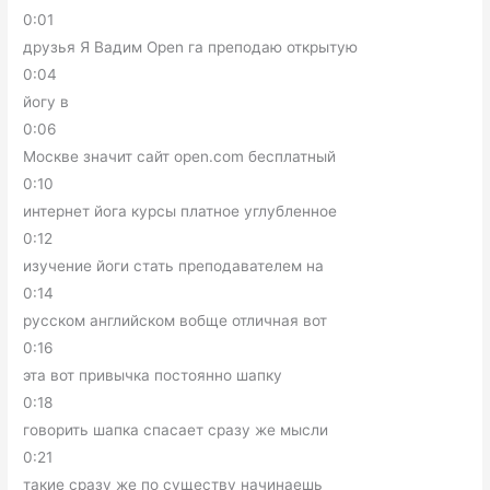
0:01
друзья Я Вадим Open га преподаю открытую
0:04
йогу в
0:06
Москве значит сайт open.com бесплатный
0:10
интернет йога курсы платное углубленное
0:12
изучение йоги стать преподавателем на
0:14
русском английском вобще отличная вот
0:16
эта вот привычка постоянно шапку
0:18
говорить шапка спасает сразу же мысли
0:21
такие сразу же по существу начинаешь