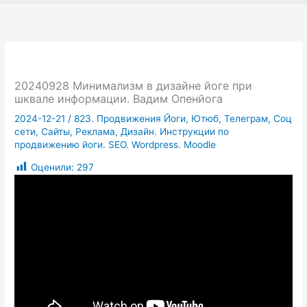
20240928 Минимализм в дизайне йоге при
шквале информации. Вадим Опенйога
2024-12-21
/
823. Продвижения Йоги, Ютюб, Телеграм, Соц
сети, Сайты, Реклама, Дизайн. Инструкции по
продвижению йоги. SEO. Wordpress. Moodle
Оценили:
297