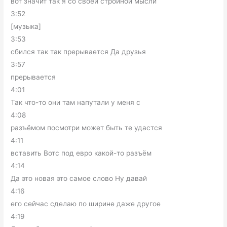
вот значит так я со своей стройной мысли
3:52
[музыка]
3:53
сбился так так прерывается Да друзья
3:57
прерывается
4:01
Так что-то они там напутали у меня с
4:08
разъёмом посмотри может быть те удастся
4:11
вставить Вотс под евро какой-то разъём
4:14
Да это новая это самое слово Ну давай
4:16
его сейчас сделаю по ширине даже другое
4:19