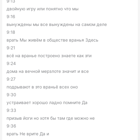
9:13
двойную игру или понятно что мы
9:16
вынуждены мы все вынуждены на самом деле
9:18
врать Мы живём в обществе вранья Здесь
9:21
всё на вранье построено знаете как эти
9:24
дома на вечной мерзлоте значит и все
9:27
подрывают в это враньё всех оно
9:30
устраивает хорошо ладно помните Да
9:33
призыв йоги но хотя бы там где можно не
9:36
врать Не врите Да и