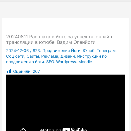
20240811 Расплата в йоге за успех от онлайн
трансляции в ютюбе. Вадим Опенйоги
2024-12-06
/
823. Продвижения Йоги, Ютюб, Телеграм,
Соц сети, Сайты, Реклама, Дизайн. Инструкции по
продвижению йоги. SEO. Wordpress. Moodle
Оценили:
267