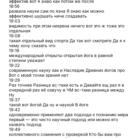
эффектив вот я знаю как потом же после
18:56
развала науки сам по язна Я знаю как можно
эффективно шуршать ниче создавать
19:03
видимость при этом нихрена ничего вот это ж тоже это
отдельная
19:08
такая отдельный вид спорта Да так вот смотрите Да я к
чему хочу сказать что
19:16
международный открыты открытая йога в равной
степени уважает
19:22
современную науку как и Наследие Древних йогов про
Вот с моей точки зрения нет
19:29
Раз точнее Разница вс-таки есть и Давайте ещ раз я в
очередной раз её озвучу в ЧМ вс-таки разница между
Ну
19:37
такой вот йогой Да ну и наукой В йоге
19:42
одновременно применяют два подхода к познанию мира
первый — это чисто научный подход или можно его
назвать подход
19:49
коллективного сомнения с проверкой Кто бы вам про