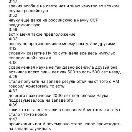
3:47
зрения вообще на свете нет и знаю изнутри во всяком
случае российскую
3:52
науку ещё даже не российскую а науку ССР
академическую
3:58
вот У меня такое предположение
4:03
оно ну не противоречивое моему опыту Или другими
4:12
словами развитие Ну по сути дела все весь импульс
современной науки а
4:18
современная наука не так давно возникла друзья она
возникла всего лишь лет как 500 то есть 500 лет назад
4:25
стали получать на западе резуль отличны от того о ЧМ
говорил Аристотель то есть
4:32
до этого практически 2000 лет под словом Наука
подразумевалось на западе это
4:39
какие-то взгляды мысли в основном Аристотеля а а тут
стало что-то новое
4:47
происходить вот А почему оно стало новое происходить
на западе случилось