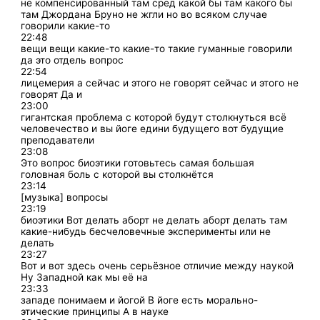
не компенсированный там сред какой бы там какого бы
там Джордана Бруно не жгли но во всяком случае
говорили какие-то
22:48
вещи вещи какие-то какие-то такие гуманные говорили
да это отдель вопрос
22:54
лицемерия а сейчас и этого не говорят сейчас и этого не
говорят Да и
23:00
гигантская проблема с которой будут столкнуться всё
человечество и вы йоге едини будущего вот будущие
преподаватели
23:08
Это вопрос биоэтики готовьтесь самая большая
головная боль с которой вы столкнётся
23:14
[музыка] вопросы
23:19
биоэтики Вот делать аборт не делать аборт делать там
какие-нибудь бесчеловечные эксперименты или не
делать
23:27
Вот и вот здесь очень серьёзное отличие между наукой
Ну Западной как мы её на
23:33
западе понимаем и йогой В йоге есть морально-
этические принципы А в науке