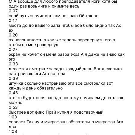
М А вообще для любого преподавателя йоги хотя бы
один раз возьмите и снимите весь
0:07
свой путь значит вот там не знаю Ой так от
0:12
места до до вашего зала чтобы всё было видно так Ах
ах
0:20
ах непонятность а как же теперь перевернуть его а
чтобы он мне развернул
0:27
экран не хочет он меня разра экра А я даже не знаю как
это
0:33
делается смотрите засады каждый день Вот я сколько
настраиваю эти Ага вот она
0:39
штучка сколько настраиваю эти все смотрелки вот
каждый день обязательно
0:46
что-то будет своя засада поэтому начинаем делать как
можно
0:53
быстрее вот фикс Прай купил я подставочный
1:00
спасает Так ну и микрофоны обязательно микрофон Ага
два
1:08