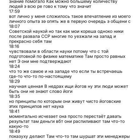
знание помогало Как можно большему количеству
людей э всю ре гово к тому что значит
17:59
вот лично у меня сложилось такое впечатление из моего
личного опыта ээ опять же в первую очередь э общени с
18:07
Советской наукой но так как мои кореша одноко ники
после развала ССР многие по уезжали на запад и
прекрасно себя там
18:16
чувствовали в области науки потому что с той
подготовкой по физике математике Там просто равных
нет Э они мне подтверждают
18:24
что то же самое и на западе что если ты встречаешь
где-то что-то по-настоящему
18:29
научная ценная В недрах ищи йогов ну эти люди может
быть они не знают слово йоги
18:35
но принципы по которым они живут чисто йоговские
этих принципов нет наука
18:41
моментально исчезает она просто перестаёт давать
результат там деньги вбт они распиливают там что-то
какую-то
18:49
показуху делают Там что-то там шуршат эти менеджеры