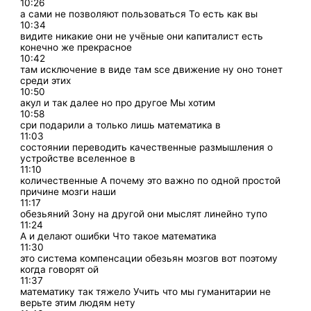
10:26
а сами не позволяют пользоваться То есть как вы
10:34
видите никакие они не учёные они капиталист есть
конечно же прекрасное
10:42
там исключение в виде там sce движение ну оно тонет
среди этих
10:50
акул и так далее но про другое Мы хотим
10:58
сри подарили а только лишь математика в
11:03
состоянии переводить качественные размышления о
устройстве вселенное в
11:10
количественные А почему это важно по одной простой
причине мозги наши
11:17
обезьяний Зону на другой они мыслят линейно тупо
11:24
А и делают ошибки Что такое математика
11:30
это система компенсации обезьян мозгов вот поэтому
когда говорят ой
11:37
математику так тяжело Учить что мы гуманитарии не
верьте этим людям нету