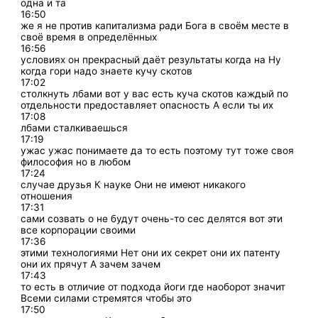
одна и та
16:50
же я не против капитализма ради Бога в своём месте в
своё время в определённых
16:56
условиях он прекрасный даёт результаты когда на Ну
когда гори надо знаете кучу скотов
17:02
столкнуть лбами вот у вас есть куча скотов каждый по
отдельности предоставляет опасность А если ты их
17:08
лбами сталкиваешься
17:19
ужас ужас понимаете да то есть поэтому тут тоже своя
философия но в любом
17:24
случае друзья К науке Они не имеют никакого
отношения
17:31
сами созвать о не будут очень-то сес делятся вот эти
все корпорации своими
17:36
этими технологиями Нет они их секрет они их патенту
они их прячут А зачем зачем
17:43
то есть в отличие от подхода йоги где наоборот значит
Всеми силами стремятся чтобы это
17:50