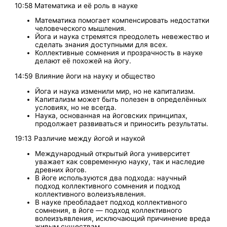
10:58 Математика и её роль в науке
Математика помогает компенсировать недостатки
человеческого мышления.
Йога и наука стремятся преодолеть невежество и
сделать знания доступными для всех.
Коллективные сомнения и прозрачность в науке
делают её похожей на йогу.
14:59 Влияние йоги на науку и общество
Йога и наука изменили мир, но не капитализм.
Капитализм может быть полезен в определённых
условиях, но не всегда.
Наука, основанная на йоговских принципах,
продолжает развиваться и приносить результаты.
19:13 Различие между йогой и наукой
Международный открытый йога университет
уважает как современную науку, так и наследие
древних йогов.
В йоге используются два подхода: научный
подход коллективного сомнения и подход
коллективного волеизъявления.
В науке преобладает подход коллективного
сомнения, в йоге — подход коллективного
волеизъявления, исключающий причинение вреда
живым существам.