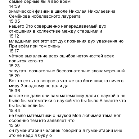
самые серные лы я вво врем
14:59
химической физики в школе Николая Николаевича
Семёнова нобелевского лауреата
15:05
нашего Это совершенно непередаваемый дух
отношения в коллективе между старшими и
15:12
младшими вот этот вот дух познания дух уважения но
При всём при том очень
15:17
чёткое выявление всех ошибок неточностей всех
попыток кого-то
15:23
запутать сознательно бессознательно злонамеренный
15:29
Вот то есть на вопрос а что же это йоги ничего ничего
миру Западному не дали да
15:36
как же не дали они вам математику дали с наукой а не
было бы математики с наукой что бы было А знаете что
бы было если бы
15:44
не было математики с наукой Моя любимей тема вот
особенно тем кто заявляет что
15:50
он гуманитарий человек говорит а я гуманитарий мне
это не надо я буду о