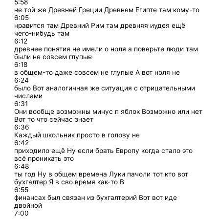
5:58
не той же Древней Греции Древнем Египте там кому-то
6:05
нравится там Древний Рим там древняя иудея ещё
чего-нибудь там
6:12
древнее понятия не имели о ноля а поверьте люди там
были не совсем глупые
6:18
в общем-то даже совсем не глупые А вот ноля не
6:24
было Вот аналогичная же ситуация с отрицательными
числами
6:31
Они вообще возможны минус п яблок Возможно или нет
Вот то что сейчас знает
6:36
Каждый школьник просто в голову не
6:42
приходило ещё Ну если брать Европу когда стало это
всё проникать это
6:48
ты год Ну в общем времена Луки пачоли тот кто вот
бухгалтер Я в сво время как-то В
6:55
финансах был связан из бухгалтерий Вот вот иде
двойной
7:00