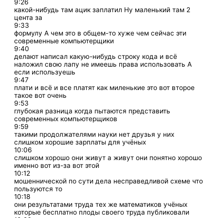
9:26
какой-нибудь там ацик заплатил Ну маленький там 2
цента за
9:33
формулу А чем это в общем-то хуже чем сейчас эти
современные компьютерщики
9:40
делают написал какую-нибудь строку кода и всё
наложил свою лапу не имеешь права использовать А
если используешь
9:47
плати и всё и все платят как миленькие это вот второе
такое вот очень
9:53
глубокая разница когда пытаются представить
современных компьютерщиков
9:59
такими продолжателями науки нет друзья у них
слишком хорошие зарплаты для учёных
10:06
слишком хорошо они живут а живут они понятно хорошо
именно вот из-за вот этой
10:12
мошеннической по сути дела несправедливой схеме что
пользуются то
10:18
они результатами труда тех же математиков учёных
которые бесплатно плоды своего труда публиковали