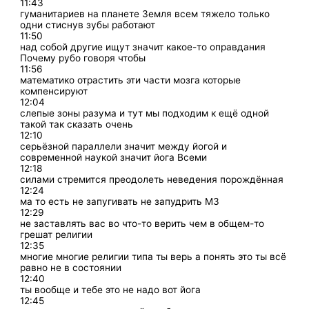
11:43
гуманитариев на планете Земля всем тяжело только
одни стиснув зубы работают
11:50
над собой другие ищут значит какое-то оправдания
Почему рубо говоря чтобы
11:56
математико отрастить эти части мозга которые
компенсируют
12:04
слепые зоны разума и тут мы подходим к ещё одной
такой так сказать очень
12:10
серьёзной параллели значит между йогой и
современной наукой значит йога Всеми
12:18
силами стремится преодолеть неведения порождённая
12:24
ма то есть не запугивать не запудрить МЗ
12:29
не заставлять вас во что-то верить чем в общем-то
грешат религии
12:35
многие многие религии типа ты верь а понять это ты всё
равно не в состоянии
12:40
ты вообще и тебе это не надо вот йога
12:45