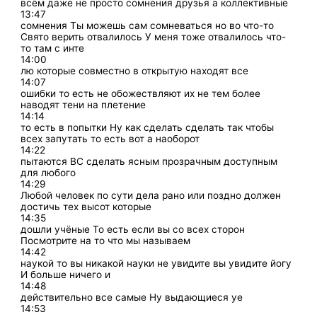
всём даже не просто сомнения друзья а коллективные
13:47
сомнения Ты можешь сам сомневаться но во что-то
Свято верить отвалилось У меня тоже отвалилось что-
то там с инте
14:00
лю которые совместно в открытую находят все
14:07
ошибки то есть не обожествляют их не тем более
наводят тени на плетение
14:14
то есть в попытки Ну как сделать сделать так чтобы
всех запутать то есть вот а наоборот
14:22
пытаются ВС сделать ясным прозрачным доступным
для любого
14:29
Любой человек по сути дела рано или поздно должен
достичь тех высот которые
14:35
дошли учёные То есть если вы со всех сторон
Посмотрите на то что мы называем
14:42
наукой то вы никакой науки не увидите вы увидите йогу
И больше ничего и
14:48
действительно все самые Ну выдающиеся уе
14:53