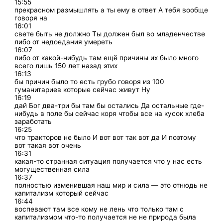
15:55
прекрасном размышлять а ты ему в ответ А тебя вообще
говоря на
16:01
свете быть не должно Ты должен был во младенчестве
либо от недоедания умереть
16:07
либо от какой-нибудь там ещё причины их было много
всего лишь 150 лет назад этих
16:13
бы причин было то есть грубо говоря из 100
гуманитариев которые сейчас живут Ну
16:19
дай Бог два-три бы там бы остались Да остальные где-
нибудь в поле бы сейчас коря чтобы все на кусок хлеба
заработать
16:25
что тракторов не было И вот вот так вот да И поэтому
вот такая вот очень
16:31
какая-то странная ситуация получается что у нас есть
могущественная сила
16:37
полностью изменившая наш мир и сила — это отнюдь не
капитализм который сейчас
16:44
воспевают там все кому не лень что только там с
капитализмом что-то получается не не природа была