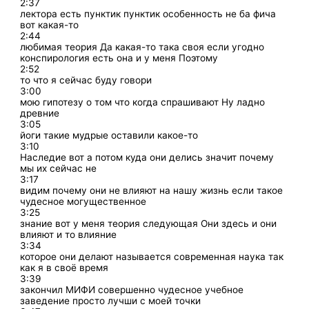
2:37
лектора есть пунктик пунктик особенность не ба фича
вот какая-то
2:44
любимая теория Да какая-то така своя если угодно
конспирология есть она и у меня Поэтому
2:52
то что я сейчас буду говори
3:00
мою гипотезу о том что когда спрашивают Ну ладно
древние
3:05
йоги такие мудрые оставили какое-то
3:10
Наследие вот а потом куда они делись значит почему
мы их сейчас не
3:17
видим почему они не влияют на нашу жизнь если такое
чудесное могущественное
3:25
знание вот у меня теория следующая Они здесь и они
влияют и то влияние
3:34
которое они делают называется современная наука так
как я в своё время
3:39
закончил МИФИ совершенно чудесное учебное
заведение просто лучши с моей точки