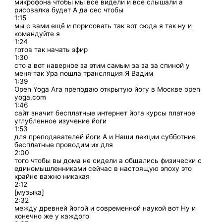
микрофона чтобы мы всё видели и всё слышали а
рисовалка будет А да сес чтобы
1:15
мы с вами ещё и порисовать так вот сюда я так ну и
командуйте я
1:24
готов так начать эфир
1:30
сто а вот наверное за этим самым за за за спиной у
меня так Ура пошла трансляция Я Вадим
1:39
Open Yoga Ага преподаю открытую йогу в Москве open
yoga.com
1:46
сайт значит бесплатные интернет йога курсы платное
углубленное изучение йоги
1:53
для преподавателей йоги А и Наши лекции субботние
бесплатные проводим их для
2:00
того чтобы вы дома не сидели а общались физически с
единомышленниками сейчас в настоящую эпоху это
крайне важно никакая
2:12
[музыка]
2:32
между древней йогой и современной наукой вот Ну и
конечно же у каждого