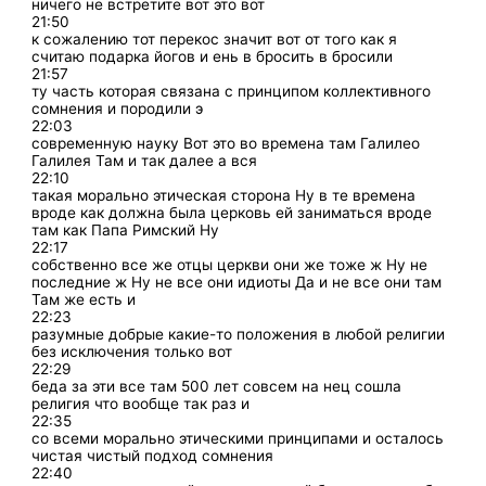
ничего не встретите вот это вот
21:50
к сожалению тот перекос значит вот от того как я
считаю подарка йогов и ень в бросить в бросили
21:57
ту часть которая связана с принципом коллективного
сомнения и породили э
22:03
современную науку Вот это во времена там Галилео
Галилея Там и так далее а вся
22:10
такая морально этическая сторона Ну в те времена
вроде как должна была церковь ей заниматься вроде
там как Папа Римский Ну
22:17
собственно все же отцы церкви они же тоже ж Ну не
последние ж Ну не все они идиоты Да и не все они там
Там же есть и
22:23
разумные добрые какие-то положения в любой религии
без исключения только вот
22:29
беда за эти все там 500 лет совсем на нец сошла
религия что вообще так раз и
22:35
со всеми морально этическими принципами и осталось
чистая чистый подход сомнения
22:40