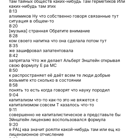
там тайных обществ каких-нибудь Там герметиков Или
каких-нибудь там этих
8:13
алхимиков Ну что собственно говоря связанные тут
ситуация в общем-то
8:20
[музыка] странная Обратите внимание
8:28
ком своего напитка что она сделала потом тут
8:35
же зашифровал запатентовала
8:42
запрятала Что же делает Альберт Энштейн открывая
свою формулу Е ра MC
8:50
к распространяет её даёт всем те люди добрые
возьмите кто сколько в состоянии
8:58
понять то есть когда говорят что науку породил
9:04
капитализм что-то как-то это не вяжется с
капитализмом совсем Т казалось что-то
9:11
совершенно не капиталистическое а представьте бы
Эйнштейн лицензию воспользовался формула
9:20
е РАЦ ква значит роялти какой-нибудь там или ещ ко
лицензионное отчисление