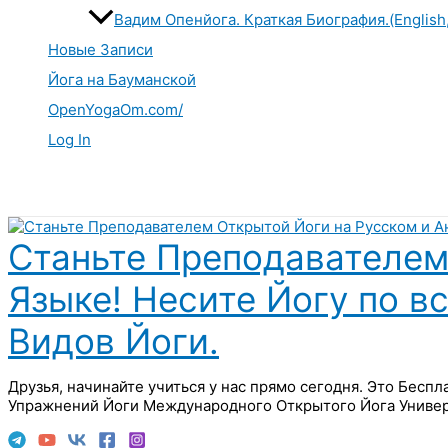
Вадим Опенйога. Краткая Биография.(English
Новые Записи
Йога на Бауманской
OpenYogaOm.com/
Log In
Поиск
Станьте Преподавателем
Языке! Несите Йогу по в
Видов Йоги.
Друзья, начинайте учиться у нас прямо сегодня. Это Бесп
Упражнений Йоги Международного Открытого Йога Универ