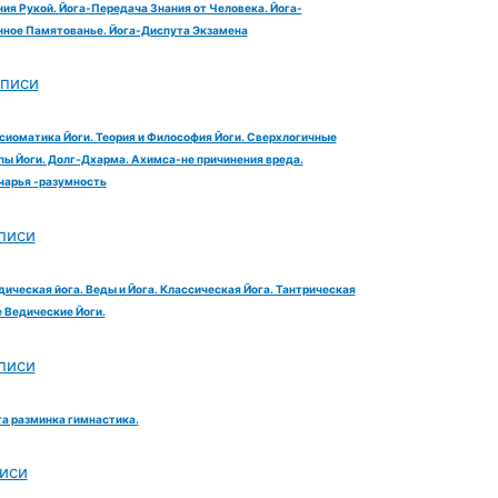
ия Рукой. Йога-Передача Знания от Человека. Йога-
ное Памятованье. Йога-Диспута Экзамена
аписи
сиоматика Йоги. Теория и Философия Йоги. Сверхлогичные
ы Йоги. Долг-Дхарма. Ахимса-не причинения вреда.
чарья -разумность
писи
дическая йога. Веды и Йога. Классическая Йога. Тантрическая
е Ведические Йоги.
писи
га разминка гимнастика.
иси