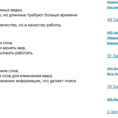
Написан
Постоян
нных видео.
е, но длинные требуют больше времени
46 З
ичество, но и качество работы.
003. Ак
Принцип
и слов.
Брахмо
и менять мир.
олжать работать.
51 За
004. Ве
иле слов.
Йога. Н
 слов для изменения мира.
анение информации, что делает поиск
19 За
005. Йо
0 Зап