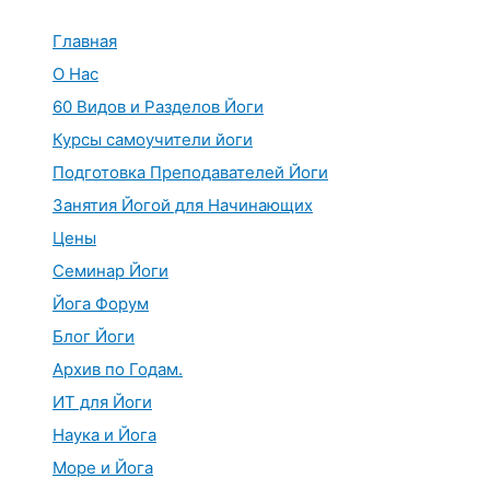
Перейти
к
Главная
содержимому
О Нас
60 Видов и Разделов Йоги
Курсы самоучители йоги
Подготовка Преподавателей Йоги
Занятия Йогой для Начинающих
Цены
Семинар Йоги
Йога Форум
Блог Йоги
Архив по Годам.
ИТ для Йоги
Наука и Йога
Море и Йога