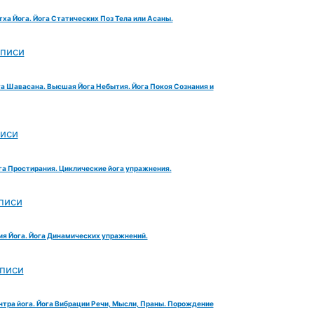
тха Йога. Йога Статических Поз Тела или Асаны.
аписи
га Шавасана. Высшая Йога Небытия. Йога Покоя Сознания и
писи
га Простирания. Циклические йога упражнения.
писи
ия Йога. Йога Динамических упражнений.
аписи
нтра йога. Йога Вибрации Речи, Мысли, Праны. Порождение