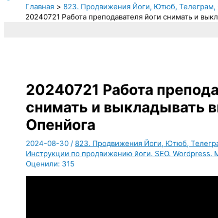
Главная
823. Продвижения Йоги, Ютюб, Телеграм, 
20240721 Работа преподавателя йоги снимать и вык
20240721 Работа препода
снимать и выкладывать в
Опенйога
2024-08-30
/
823. Продвижения Йоги, Ютюб, Телегра
Инструкции по продвижению йоги. SEO. Wordpress. 
Оценили:
315