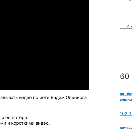
60 
001. Йо
ладывать видео по йоге Вадим Опенйога
импульс
102 З
и её потере.
ми и короткими видео.
002. Йо