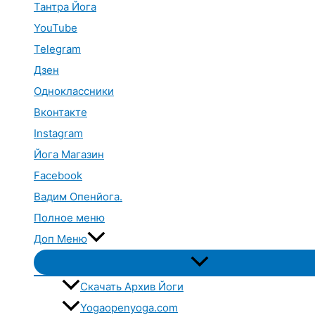
Тантра Йога
YouTube
Telegram
Дзен
Одноклассники
Вконтакте
Instagram
Йога Магазин
Facebook
Вадим Опенйога.
Полное меню
Доп Меню
Переключатель
меню
Скачать Архив Йоги
Yogaopenyoga.com