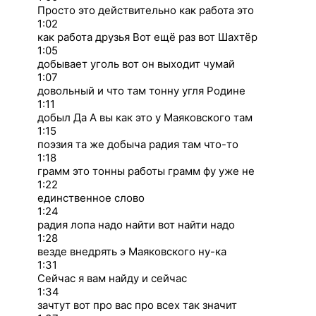
Просто это действительно как работа это
1:02
как работа друзья Вот ещё раз вот Шахтёр
1:05
добывает уголь вот он выходит чумай
1:07
довольный и что там тонну угля Родине
1:11
добыл Да А вы как это у Маяковского там
1:15
поэзия та же добыча радия там что-то
1:18
грамм это тонны работы грамм фу уже не
1:22
единственное слово
1:24
радия лопа надо найти вот найти надо
1:28
везде внедрять э Маяковского ну-ка
1:31
Сейчас я вам найду и сейчас
1:34
зачтут вот про вас про всех так значит