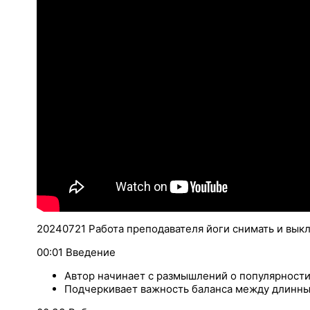
20240721 Работа преподавателя йоги снимать и вык
00:01 Введение
Автор начинает с размышлений о популярности 
Подчеркивает важность баланса между длинны