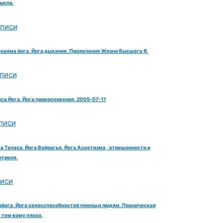
ысла.
аписи
анаяма йога. Йога дыхания. Проявления Жизни Высшего Я.
аписи
яса Йога. Йога прикосновения. 2005-07-11
писи
га Тапаса. Йога Вайрагья. Йога Аскетизма , отрешонности и
троля.
писи
айога. Йога сверхспособностей помощи людям. Праническая
тем кому плохо.