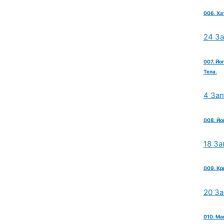
006. Ха
24 З
007. Йо
Тела.
4 За
008. Йо
18 За
009. Кр
20 З
010. Ма