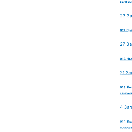
волн см
23 З
011. Пр
27 З
012. Нь
21 За
013. Йо
самокон
4 За
014. Пр
помощь 