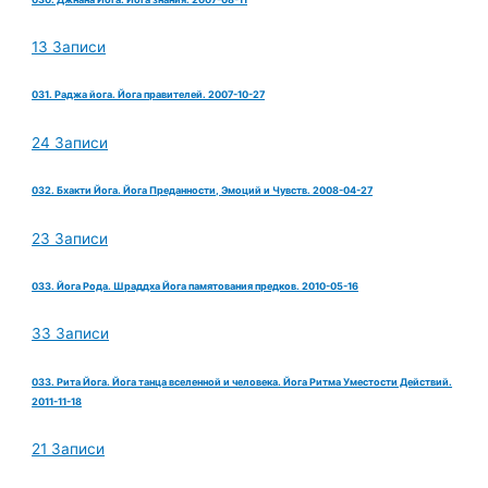
13 Записи
031. Раджа йога. Йога правителей. 2007-10-27
24 Записи
032. Бхакти Йога. Йога Преданности, Эмоций и Чувств. 2008-04-27
23 Записи
033. Йога Рода. Шраддха Йога памятования предков. 2010-05-16
33 Записи
033. Рита Йога. Йога танца вселенной и человека. Йога Ритма Уместости Действий.
2011-11-18
21 Записи