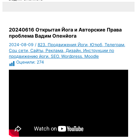
20240616 Открытая Йога и Авторские Права
проблема Вадим Опенйога
2024-08-09
/
823. Продвижения Йоги, Ютюб, Телеграм,
Соц сети, Сайты, Реклама, Дизайн. Инструкции по
продвижению йоги. SEO. Wordpress. Moodle
Оценили:
274