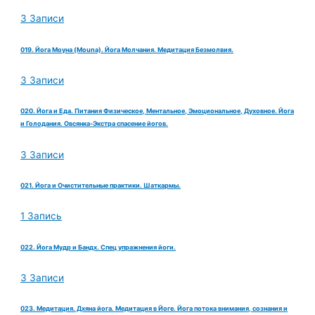
3 Записи
019. Йога Моуна (Mouna). Йога Молчания. Медитация Безмолвия.
3 Записи
020. Йога и Еда. Питания Физическое, Ментальное, Эмоциональное, Духовное. Йога
и Голодания. Овсянка-Экстра спасение йогов.
3 Записи
021. Йога и Очистительные практики. Шаткармы.
1 Запись
022. Йога Мудр и Бандх. Спец упражнения йоги.
3 Записи
023. Медитация. Дхяна йога. Медитация в Йоге. Йога потока внимания, сознания и