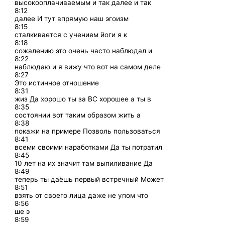
высокооплачиваемым и так далее и так
8:12
далее И тут впрямую наш эгоизм
8:15
сталкивается с учением йоги я к
8:18
сожалению это очень часто наблюдал и
8:22
наблюдаю и я вижу что вот на самом деле
8:27
Это истинное отношение
8:31
жиз Да хорошо ты за ВС хорошее а ты в
8:35
состоянии вот таким образом жить а
8:38
покажи на примере Позволь пользоваться
8:41
всеми своими наработками Да ты потратил
8:45
10 лет на их значит там выпиливание Да
8:49
теперь ты даёшь первый встречный Может
8:51
взять от своего лица даже не упом что
8:56
ше э
8:59