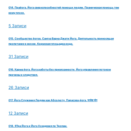
014. Прайога. Йога сверхспособностей помощи людям. Праническая помощь тем
кому плохо.
5 Записи
015. Сообщество йогов. Сангха Варна Джати Йога. Деятельность приносящая
пропитание в жизни. Кормовая площадка рода.
31 Записи
016. Карма йога. Йога работы без привязанности. Йога управления потоком
причины и следствия.
26 Записи
017. Йога Служения Людям как Абсолюту. Парасэва-йога. परसेवा योग
12 Записи
018. ЯТра Йога и Йога Хождения по Тропам.