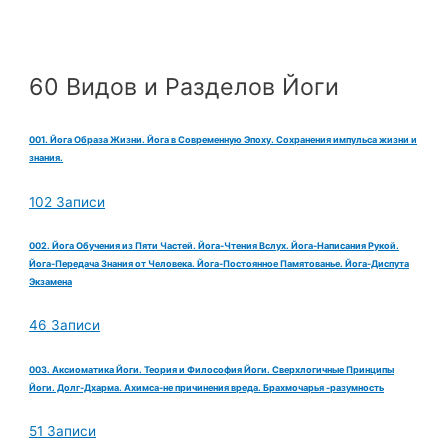
60 Видов и Разделов Йоги
001. Йога Образа Жизни. Йога в Современную Эпоху. Сохранения импульса жизни и
знания.
102 Записи
002. Йога Обучения из Пяти Частей. Йога-Чтения Вслух. Йога-Написания Рукой.
Йога-Передача Знания от Человека. Йога-Постоянное Памятованье. Йога-Диспута
Экзамена
46 Записи
003. Аксиоматика Йоги. Теория и Философия Йоги. Сверхлогичные Принципы
Йоги. Долг-Дхарма. Ахимса-не причинения вреда. Брахмочарья -разумность
51 Записи