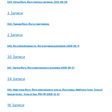
034. Натья Йога. Йога театра и актеров. 2012-06-29
3 Записи
035. Парная Йога. Йога с партнером.
2 Записи
040. Йога Влюбленности. Йога подарка вселенной.2009-09-11
30 Записи
041. Тантра Йога. Йога сексуального влечения.2009-09-27
34 Записи
042. Майтхуна-Йога. Йога сексуального союза. Йога секса. Maithuna Yoga. Yoga of
Sexual-Union. Yoga of Sex. मैथुन-योग 2009-12-01
16 Записи