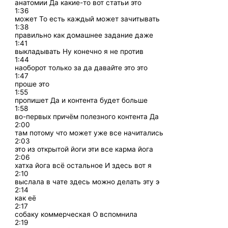
анатомии Да какие-то вот статьи это
1:36
может То есть каждый может зачитывать
1:38
правильно как домашнее задание даже
1:41
выкладывать Ну конечно я не против
1:44
наоборот только за да давайте это это
1:47
проше это
1:55
пропишет Да и контента будет больше
1:58
во-первых причём полезного контента Да
2:00
там потому что может уже все начитались
2:03
это из открытой йоги эти все карма йога
2:06
хатха йога всё остальное И здесь вот я
2:10
выслала в чате здесь можно делать эту э
2:14
как её
2:17
собаку коммерческая О вспомнила
2:19