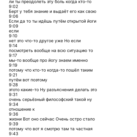
ли ты преодолеть эту боль когда кто-то
9:02
Берт у тебя знание и выдаёт его как свою
9:06
Если да то ты идёшь путём открытой йоги
9:09
если
9:10
нет это что-то другое уже Но если
9:14
посмотреть вообще на всю ситуацию то
9:17
мы-то вообще про йогу знаем именно
9:19
потому что кто-то когда-то пошёл таким
9:21
путём вот поэтому
9:28
этото какие-то Ну разъяснения делать это
9:31
очень серьёзный философский такой ну
9:34
отношение к
9:36
жизни Вот оно сейчас Очень остро стало
9:39
потому что вот я смотрю там та частная
9:43