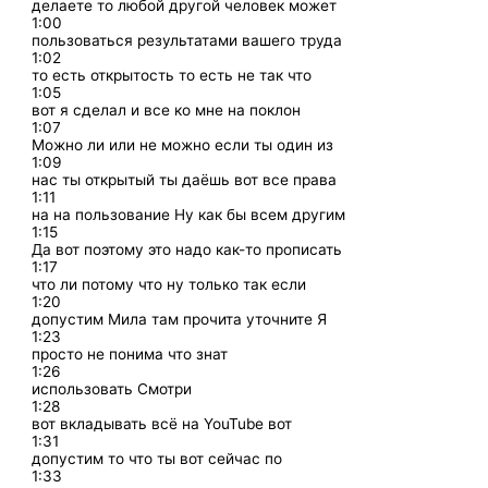
делаете то любой другой человек может
1:00
пользоваться результатами вашего труда
1:02
то есть открытость то есть не так что
1:05
вот я сделал и все ко мне на поклон
1:07
Можно ли или не можно если ты один из
1:09
нас ты открытый ты даёшь вот все права
1:11
на на пользование Ну как бы всем другим
1:15
Да вот поэтому это надо как-то прописать
1:17
что ли потому что ну только так если
1:20
допустим Мила там прочита уточните Я
1:23
просто не понима что знат
1:26
использовать Смотри
1:28
вот вкладывать всё на YouTube вот
1:31
допустим то что ты вот сейчас по
1:33