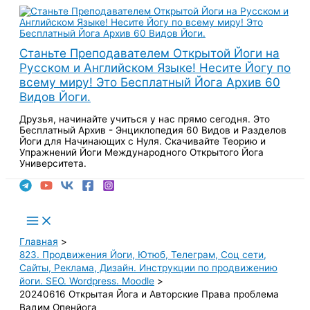
Перейти
к
содержимому
Станьте Преподавателем Открытой Йоги на
Русском и Английском Языке! Несите Йогу по
всему миру! Это Бесплатный Йога Архив 60
Видов Йоги.
Друзья, начинайте учиться у нас прямо сегодня. Это
Бесплатный Архив - Энциклопедия 60 Видов и Разделов
Йоги для Начинающих с Нуля. Скачивайте Теорию и
Упражнений Йоги Международного Открытого Йога
Университета.
Поиск
Main
Menu
Главная
823. Продвижения Йоги, Ютюб, Телеграм, Соц сети,
Сайты, Реклама, Дизайн. Инструкции по продвижению
йоги. SEO. Wordpress. Moodle
20240616 Открытая Йога и Авторские Права проблема
Вадим Опенйога