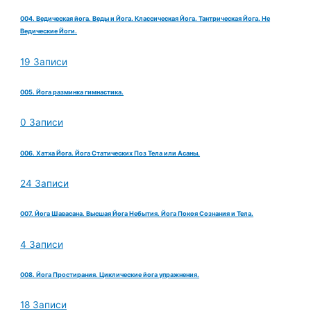
004. Ведическая йога. Веды и Йога. Классическая Йога. Тантрическая Йога. Не
Ведические Йоги.
19 Записи
005. Йога разминка гимнастика.
0 Записи
006. Хатха Йога. Йога Статических Поз Тела или Асаны.
24 Записи
007. Йога Шавасана. Высшая Йога Небытия. Йога Покоя Сознания и Тела.
4 Записи
008. Йога Простирания. Циклические йога упражнения.
18 Записи