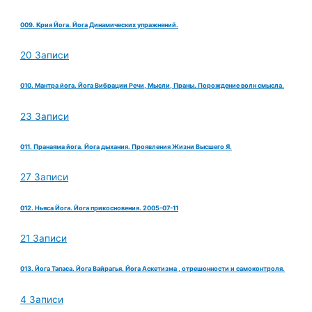
009. Крия Йога. Йога Динамических упражнений.
20 Записи
010. Мантра йога. Йога Вибрации Речи, Мысли, Праны. Порождение волн смысла.
23 Записи
011. Пранаяма йога. Йога дыхания. Проявления Жизни Высшего Я.
27 Записи
012. Ньяса Йога. Йога прикосновения. 2005-07-11
21 Записи
013. Йога Тапаса. Йога Вайрагья. Йога Аскетизма , отрешонности и самоконтроля.
4 Записи