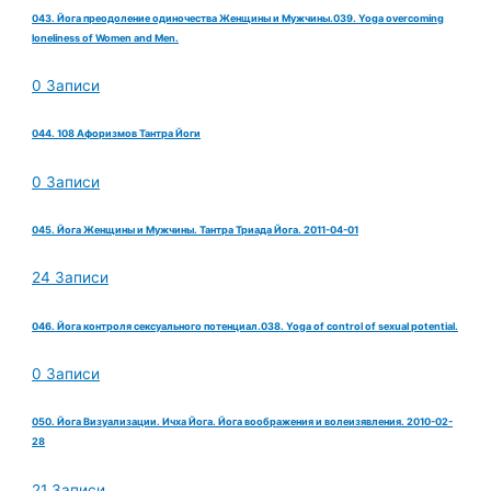
043. Йога преодоление одиночества Женщины и Мужчины.039. Yoga overcoming
loneliness of Women and Men.
0 Записи
044. 108 Афоризмов Тантра Йоги
0 Записи
045. Йога Женщины и Мужчины. Тантра Триада Йога. 2011-04-01
24 Записи
046. Йога контроля сексуального потенциал.038. Yoga of control of sexual potential.
0 Записи
050. Йога Визуализации. Ичха Йога. Йога воображения и волеизявления. 2010-02-
28
21 Записи