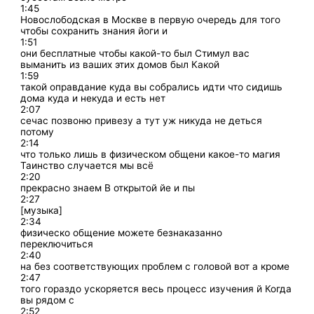
1:45
Новослободская в Москве в первую очередь для того
чтобы сохранить знания йоги и
1:51
они бесплатные чтобы какой-то был Стимул вас
выманить из ваших этих домов был Какой
1:59
такой оправдание куда вы собрались идти что сидишь
дома куда и некуда и есть нет
2:07
сечас позвоню привезу а тут уж никуда не деться
потому
2:14
что только лишь в физическом общени какое-то магия
Таинство случается мы всё
2:20
прекрасно знаем В открытой йе и пы
2:27
[музыка]
2:34
физическо общение можете безнаказанно
переключиться
2:40
на без соответствующих проблем с головой вот а кроме
2:47
того гораздо ускоряется весь процесс изучения й Когда
вы рядом с
2:52