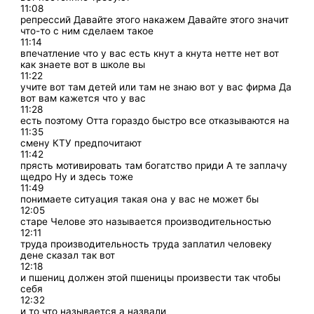
11:08
репрессий Давайте этого накажем Давайте этого значит
что-то с ним сделаем такое
11:14
впечатление что у вас есть кнут а кнута нетте нет вот
как знаете вот в школе вы
11:22
учите вот там детей или там не знаю вот у вас фирма Да
вот вам кажется что у вас
11:28
есть поэтому Отта гораздо быстро все отказываются на
11:35
смену КТУ предпочитают
11:42
прясть мотивировать там богатство приди А те заплачу
щедро Ну и здесь тоже
11:49
понимаете ситуация такая она у вас не может бы
12:05
старе Челове это называется производительностью
12:11
труда производительность труда заплатил человеку
дене сказал так вот
12:18
и пшениц должен этой пшеницы произвести так чтобы
себя
12:32
и то что называется а назвали