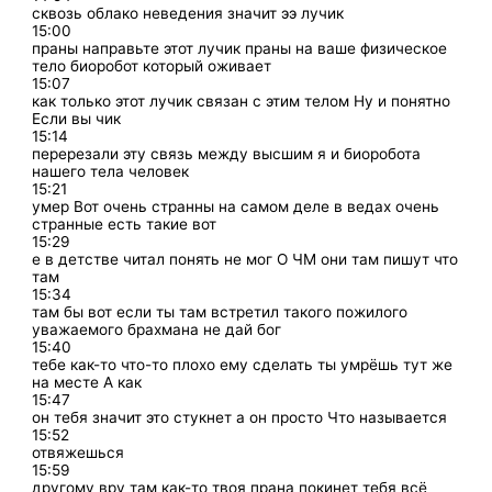
сквозь облако неведения значит ээ лучик
15:00
праны направьте этот лучик праны на ваше физическое
тело биоробот который оживает
15:07
как только этот лучик связан с этим телом Ну и понятно
Если вы чик
15:14
перерезали эту связь между высшим я и биоробота
нашего тела человек
15:21
умер Вот очень странны на самом деле в ведах очень
странные есть такие вот
15:29
е в детстве читал понять не мог О ЧМ они там пишут что
там
15:34
там бы вот если ты там встретил такого пожилого
уважаемого брахмана не дай бог
15:40
тебе как-то что-то плохо ему сделать ты умрёшь тут же
на месте А как
15:47
он тебя значит это стукнет а он просто Что называется
15:52
отвяжешься
15:59
другому вру там как-то твоя прана покинет тебя всё