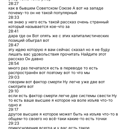
28:27
как в бывшем Советском Союзе А вот на западе
почему-то он не такой популярный
28:33
не знаю у него есть такой рассказ очень странный
который называется кое-что за
28:41
дара где он Вот опять же с этих капиталистических
позиций обыграл вот
28:47
эту идею которую я вам сейчас сказал но я не буду
лишать вас удовольствия прочитать Найдите этот
рассказ Он давно
28:54
много раз печатался есть в переводе то есть
распространён вот поэтому вот то что мы
29:03
говорим вот фактор смерти Ну легче уже две вот
смотрите вот
29:10
если есть фактор смерти легче две системы свести Ну
то есть ваше высшее я которое на воле изъяв что-то
одно и
29:17
другое высшее я которое может быть на изъяв что-то в
общем-то своего но всё-таки какие-то есть точки
29:23
прикосновения всегда и у вас есть такое