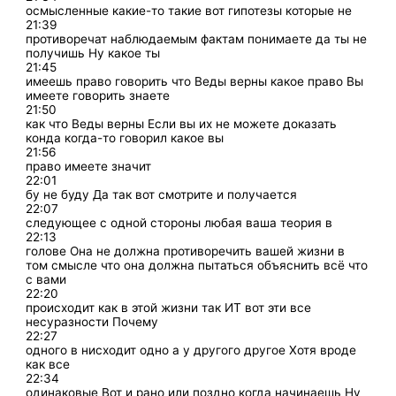
осмысленные какие-то такие вот гипотезы которые не
21:39
противоречат наблюдаемым фактам понимаете да ты не
получишь Ну какое ты
21:45
имеешь право говорить что Веды верны какое право Вы
имеете говорить знаете
21:50
как что Веды верны Если вы их не можете доказать
конда когда-то говорил какое вы
21:56
право имеете значит
22:01
бу не буду Да так вот смотрите и получается
22:07
следующее с одной стороны любая ваша теория в
22:13
голове Она не должна противоречить вашей жизни в
том смысле что она должна пытаться объяснить всё что
с вами
22:20
происходит как в этой жизни так ИТ вот эти все
несуразности Почему
22:27
одного в нисходит одно а у другого другое Хотя вроде
как все
22:34
одинаковые Вот и рано или поздно когда начинаешь Ну