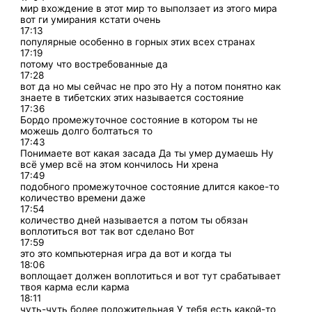
мир вхождение в этот мир то выползает из этого мира
вот ги умирания кстати очень
17:13
популярные особенно в горных этих всех странах
17:19
потому что востребованные да
17:28
вот да но мы сейчас не про это Ну а потом понятно как
знаете в тибетских этих называется состояние
17:36
Бордо промежуточное состояние в котором ты не
можешь долго болтаться то
17:43
Понимаете вот какая засада Да ты умер думаешь Ну
всё умер всё на этом кончилось Ни хрена
17:49
подобного промежуточное состояние длится какое-то
количество времени даже
17:54
количество дней называется а потом ты обязан
воплотиться вот так вот сделано Вот
17:59
это это компьютерная игра да вот и когда ты
18:06
воплощает должен воплотиться и вот тут срабатывает
твоя карма если карма
18:11
чуть-чуть более положительная У тебя есть какой-то