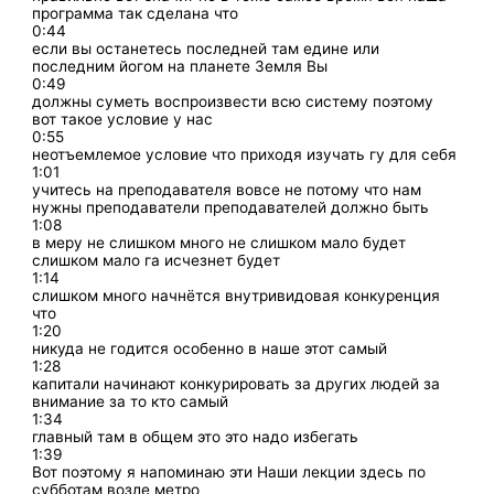
программа так сделана что
0:44
если вы останетесь последней там едине или
последним йогом на планете Земля Вы
0:49
должны суметь воспроизвести всю систему поэтому
вот такое условие у нас
0:55
неотъемлемое условие что приходя изучать гу для себя
1:01
учитесь на преподавателя вовсе не потому что нам
нужны преподаватели преподавателей должно быть
1:08
в меру не слишком много не слишком мало будет
слишком мало га исчезнет будет
1:14
слишком много начнётся внутривидовая конкуренция
что
1:20
никуда не годится особенно в наше этот самый
1:28
капитали начинают конкурировать за других людей за
внимание за то кто самый
1:34
главный там в общем это это надо избегать
1:39
Вот поэтому я напоминаю эти Наши лекции здесь по
субботам возле метро