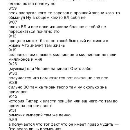
одиночества почему но
8:59
всех распугал кого-то зарезал в прошлой жизни кого-то
обманул Ну в общем как-то ВЛ себя не
9:07
плохо ВЛ и все воли изъявили больше с тобой не
пересекаться понятно это
9:13
процесс может быть не такой быстрый из жизни в
жизнь Что значит там жизнь
9:19
человека там с высок миллионов и миллионов лет или
миллионов и мил
9:26
[музыка] ели Челове начинает О мто забо
9:33
получается что нам кажется вот локально зло все
9:38
сильно ВС там ка тиран теспо там ну сколько зна
примеров
9:45
история Гитлер к власти пришёл или ещ чего-то там во
времена ещ этих всех
9:51
римских империй там же вечно
9:59
а получается что тот факт что он имеет право чудить —
Это всего лишь временная