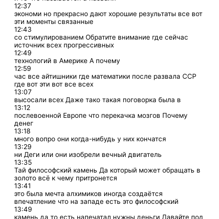
12:37
экономи но прекрасно дают хорошие результаты все вот
эти моменты связанные
12:43
со стимулированием Обратите внимание где сейчас
источник всех прогрессивных
12:49
технологий в Америке А почему
12:59
час все айтишники где математики после развала ССР
где вот эти вот все всех
13:07
высосали всех Даже тако такая поговорка была в
13:12
послевоенной Европе что перекачка мозгов Почему
денег
13:18
много вопро они когда-нибудь у них кончатся
13:29
ни Деги или они изобрели вечный двигатель
13:35
Тай философский камень Да который может обращать в
золото всё к чему притронется
13:41
это была мечта алхимиков иногда создаётся
впечатление что на западе есть это философский
13:49
камень да то есть напечатал нужны деньги Давайте под