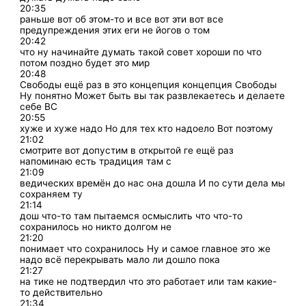
20:35
раньше вот об этом-то и все вот эти вот все
предупреждения этих еги не йогов о том
20:42
что ну начинайте думать такой совет хороши по что
потом поздно будет это мир
20:48
Свободы ещё раз в это концепция концепция Свободы
Ну понятно Может быть вы так развлекаетесь и делаете
себе ВС
20:55
хуже и хуже надо Но для тех кто надоело Вот поэтому
21:02
смотрите вот допустим в открытой ге ещё раз
напоминаю есть традиция там с
21:09
ведических времён до нас она дошла И по сути дела мы
сохраняем ту
21:14
дош что-то там пытаемся осмыслить что что-то
сохранилось но никто долгом не
21:20
понимает что сохранилось Ну и самое главное это же
надо всё перекрывать мало ли дошло пока
21:27
на тике не подтвердил что это работает или там какие-
то действительно
21:34