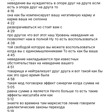
неведение вы нуждаетесь в опоре друг на друге если
есть э опора друг на друга то
4:16
она как бы компенсирует вашу негативную карму и
карма ваша не склонна
4:22
разворачиваться но стоит вам с
4:29
про другое что вот этот наш Уровень неведения не
позволяет нам в полной Ну то есть воспользоваться
4:38
той свободой которую вы можете воспользоваться
когда вы с единомышленниками То есть как бы ваша
4:45
неведение накладывается при известных
обстоятельствах на неведение вашего
4:51
товарища и нейтрализует друг друга и вот такой как бы
как это одно время была
4:58
такая мод поговорка эффект синергии когда сумма не
5:05
равна сумме а является Нечто больше то есть такие
эффекты масштаба или как
5:12
знаете во времена там марксистов ленив говорили
диалектические законы перехода
5:19