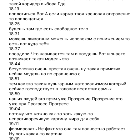
такой коридор выбора Где
18:19
воплотиться Вот А если карма твоя хреновая откровенно
то воплощаться
18:25
будешь там где есть свободное тело
18:31
можешь животным можешь человеком с понижением то
есть вот куда тебя
18:37
посадили Что называется там и поедешь Вот и знаете
возникает такая модель это
18:44
безусловно очень простая очень ну такая примитив
нейша модель но по сравнению с
18:51
тем как это таким вульгарным материализмом который
сейчас господствует в головах всех этих самых
18:59
наших людей это прям уже Прозрение Прозрение это
уже пря Прогресс Прогресс
19:04
потому что можно как-то хоть какую-то
непротиворечивую картину мира для себя
19:11
формировать Не факт что она там полностью работает
Ну хоть какая-то картина
19:19