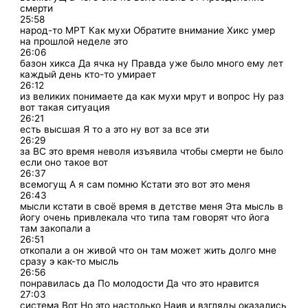
смерти
25:58
народ-то МРТ Как мухи Обратите внимание Хикс умер
на прошлой неделе это
26:06
базон хикса Да ячка ну Правда уже было много ему лет
каждый день кто-то умирает
26:12
из великих понимаете да как мухи мрут и вопрос Ну раз
вот такая ситуация
26:21
есть высшая Я то а это ну вот за все эти
26:29
за ВС это время неволя изъявила чтобы смерти не было
если оно такое вот
26:37
всемогущ А я сам помню Кстати это вот это меня
26:43
мысли кстати в своё время в детстве меня Эта мысль в
йогу очень привлекала что типа там говорят что йога
там закопали а
26:51
откопали а он живой что он там может жить долго мне
сразу э как-то мысль
26:56
понравилась да По молодости Да что это нравится
27:03
система Вот Но это настолько Наив и взгляды оказались