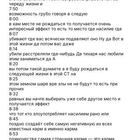
череду жизни и
7:50
возможность грубо говоря в следую
8:00
в кам месте не рождаться то получается очень
интересный эффект то есть то место где насилие где
8:07
убивают где вас всячески подавляют оно Ну да Вот в
этой жизни да потом вас даже
8:14
убили расстреляли где-нибудь Да тихаря нас любили
этим заниматься да А
8:20
вы потом такой думаете а я буду рождаться в
следующей жизни в этой СТ на
8:25
этом земном шаре вре злы не не будут то есть при
прочих
8:32
равных вы начте выбирать уже себе другое место и
получается эффект
8:38
что тот кто злоупотребляет насилием рано или
8:45
поздно создаёт себе самую негативную из всех
известных карм а именно карма
8:53
одиночества самая страшная карма — это карма