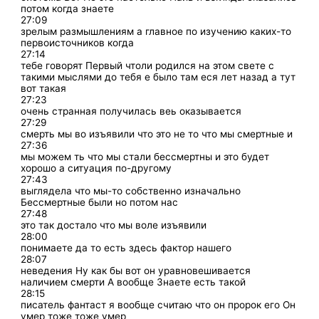
потом когда знаете
27:09
зрелым размышлениям а главное по изучению каких-то
первоисточников когда
27:14
тебе говорят Первый чтоли родился на этом свете с
такими мыслями до тебя е было там еся лет назад а тут
вот такая
27:23
очень странная получилась веь оказывается
27:29
смерть мы во изъявили что это не то что мы смертные и
27:36
мы можем ть что мы стали бессмертны и это будет
хорошо а ситуация по-другому
27:43
выглядела что мы-то собственно изначально
Бессмертные были но потом нас
27:48
это так достало что мы воле изъявили
28:00
понимаете да то есть здесь фактор нашего
28:07
неведения Ну как бы вот он уравновешивается
наличием смерти А вообще Знаете есть такой
28:15
писатель фантаст я вообще считаю что он пророк его Он
умер тоже тоже умер