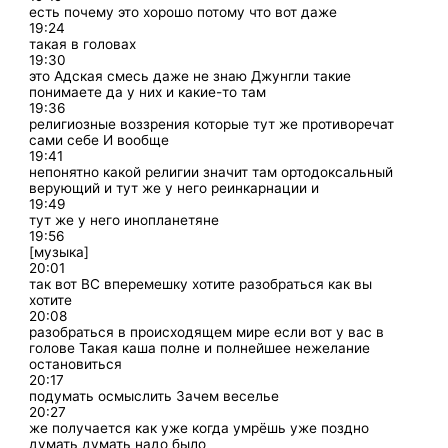
есть почему это хорошо потому что вот даже
19:24
такая в головах
19:30
это Адская смесь даже не знаю Джунгли такие
понимаете да у них и какие-то там
19:36
религиозные воззрения которые тут же противоречат
сами себе И вообще
19:41
непонятно какой религии значит там ортодоксальный
верующий и тут же у него реинкарнации и
19:49
тут же у него инопланетяне
19:56
[музыка]
20:01
так вот ВС вперемешку хотите разобраться как вы
хотите
20:08
разобраться в происходящем мире если вот у вас в
голове Такая каша полне и полнейшее нежелание
остановиться
20:17
подумать осмыслить Зачем веселье
20:27
же получается как уже когда умрёшь уже поздно
думать думать надо было