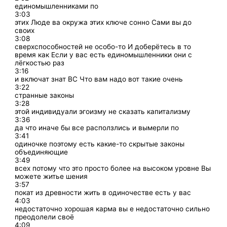
единомышленниками по
3:03
этих Люде ва окружа этих ключе сонно Сами вы до
своих
3:08
сверхспособностей не особо-то И доберётесь в то
время как Если у вас есть единомышленники они с
лёгкостью раз
3:16
и включат знат ВС Что вам надо вот такие очень
3:22
странные законы
3:28
этой индивидуали эгоизму не сказать капитализму
3:36
да что иначе бы все расползлись и вымерли по
3:41
одиночке поэтому есть какие-то скрытые законы
объединяющие
3:49
всех потому что это просто более на высоком уровне Вы
можете житье шения
3:57
покат из древности жить в одиночестве есть у вас
4:03
недостаточно хорошая карма вы е недостаточно сильно
преодолели своё
4:09