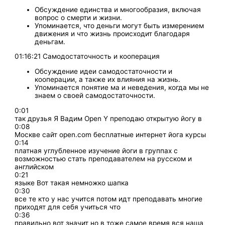
Обсуждение единства и многообразия, включая
вопрос о смерти и жизни.
Упоминается, что деньги могут быть измерением
движения и что жизнь происходит благодаря
деньгам.
01:16:21 Самодостаточность и кооперация
Обсуждение идеи самодостаточности и
кооперации, а также их влияния на жизнь.
Упоминается понятие ма и неведения, когда мы не
знаем о своей самодостаточности.
0:01
так друзья Я Вадим Open Y преподаю открытую йогу в
0:08
Москве сайт open.com бесплатные интернет йога курсы
0:14
платная углубленное изучение йоги в группах с
возможностью стать преподавателем на русском и
английском
0:21
языке Вот такая немножко шапка
0:30
все те кто у нас учится потом идт преподавать многие
приходят для себя учиться что
0:36
правильно вот значит но в тоже самое время вся наша