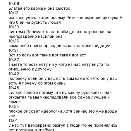
10:06
Благая его карма и она быстро
10:12
исекаев удивляются почему Римская империя рухнула А
что б ей не рухнуть любая
10:20
система Понимаете вот в чём дело построенная на
неоправданно насилии она
10:26
сама себе приговор подписывает самоликвидации
10:31
Вот то есть вот такие вот такая вот вот
10:37
знаете то есть нету ни у кого из нас нету кнута по
отношению к другому
10:42
человеку если он у вас есть вам кажется что он у вас
есть я почему об этом очень
10:48
сильно говорю потому что ну как ну русскоязычная
открытая га мы унаследовали всё самое лучшее и
самое
10:55
плохое от совет идеологии Хотя сейчас это уже вроде
как
11:01
у нас тут демократии разгул а люди-то не поменялись
вот постоянно требуют