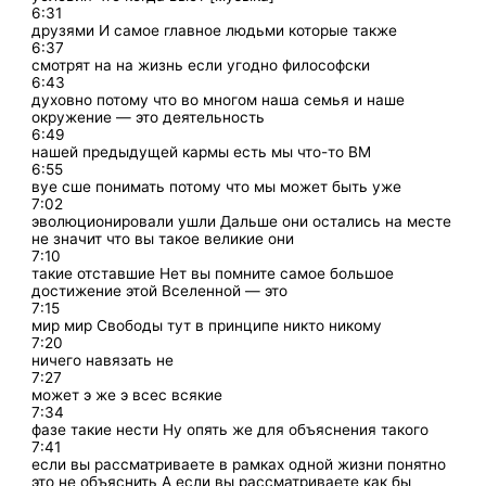
6:31
друзями И самое главное людьми которые также
6:37
смотрят на на жизнь если угодно философски
6:43
духовно потому что во многом наша семья и наше
окружение — это деятельность
6:49
нашей предыдущей кармы есть мы что-то ВМ
6:55
вуе сше понимать потому что мы может быть уже
7:02
эволюционировали ушли Дальше они остались на месте
не значит что вы такое великие они
7:10
такие отставшие Нет вы помните самое большое
достижение этой Вселенной — это
7:15
мир мир Свободы тут в принципе никто никому
7:20
ничего навязать не
7:27
может э же э всес всякие
7:34
фазе такие нести Ну опять же для объяснения такого
7:41
если вы рассматриваете в рамках одной жизни понятно
это не объяснить А если вы рассматриваете как бы