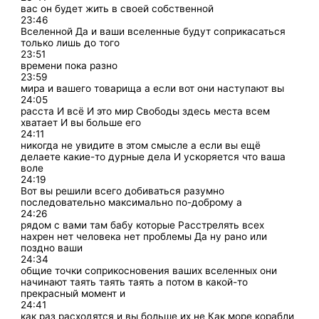
вас он будет жить в своей собственной
23:46
Вселенной Да и ваши вселенные будут соприкасаться
только лишь до того
23:51
времени пока разно
23:59
мира и вашего товарища а если вот они наступают вы
24:05
расста И всё И это мир Свободы здесь места всем
хватает И вы больше его
24:11
никогда не увидите в этом смысле а если вы ещё
делаете какие-то дурные дела И ускоряется что ваша
воле
24:19
Вот вы решили всего добиваться разумно
последовательно максимально по-доброму а
24:26
рядом с вами там бабу которые Расстрелять всех
нахрен нет человека нет проблемы Да ну рано или
поздно ваши
24:34
общие точки соприкосновения ваших вселенных они
начинают таять таять таять а потом в какой-то
прекрасный момент и
24:41
как раз расходятся и вы больше их не Как море корабли