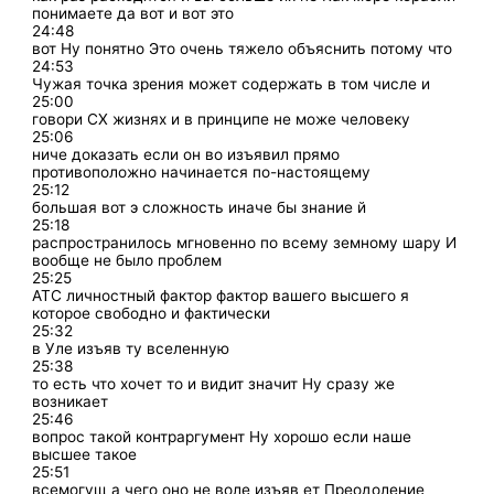
понимаете да вот и вот это
24:48
вот Ну понятно Это очень тяжело объяснить потому что
24:53
Чужая точка зрения может содержать в том числе и
25:00
говори СХ жизнях и в принципе не може человеку
25:06
ниче доказать если он во изъявил прямо
противоположно начинается по-настоящему
25:12
большая вот э сложность иначе бы знание й
25:18
распространилось мгновенно по всему земному шару И
вообще не было проблем
25:25
АТС личностный фактор фактор вашего высшего я
которое свободно и фактически
25:32
в Уле изъяв ту вселенную
25:38
то есть что хочет то и видит значит Ну сразу же
возникает
25:46
вопрос такой контраргумент Ну хорошо если наше
высшее такое
25:51
всемогущ а чего оно не воле изъяв ет Преодоление