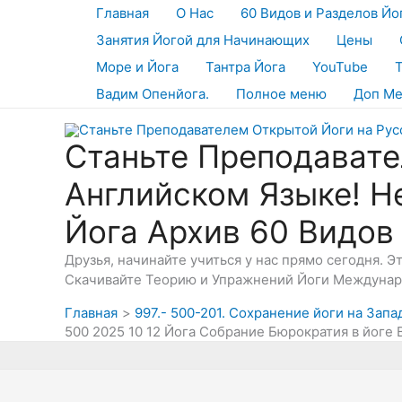
Перейти
Главная
О Нас
60 Видов и Разделов Йо
к
Занятия Йогой для Начинающих
Цены
содержимому
Море и Йога
Тантра Йога
YouTube
Вадим Опенйога.
Полное меню
Доп М
Станьте Преподавате
Английском Языке! Н
Йога Архив 60 Видов
Друзья, начинайте учиться у нас прямо сегодня. 
Скачивайте Теорию и Упражнений Йоги Междунаро
Главная
997.- 500-201. Сохранение йоги на Зап
500 2025 10 12 Йога Собрание Бюрократия в йоге