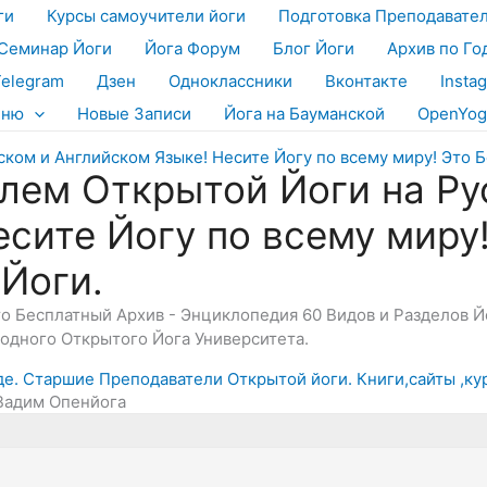
ги
Курсы самоучители йоги
Подготовка Преподавате
Семинар Йоги
Йога Форум
Блог Йоги
Архив по Го
Telegram
Дзен
Одноклассники
Вконтакте
Insta
еню
Новые Записи
Йога на Бауманской
OpenYog
лем Открытой Йоги на Ру
есите Йогу по всему миру
 Йоги.
Это Бесплатный Архив - Энциклопедия 60 Видов и Разделов 
дного Открытого Йога Университета.
аде. Старшие Преподаватели Открытой йоги. Книги,сайты ,ку
 Вадим Опенйога