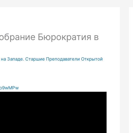
Собрание Бюрократия в
и на Западе. Старшие Преподаватели Открытой
4lo9wMPw