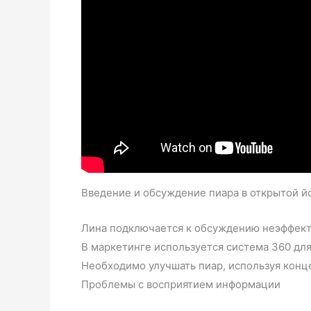
Введение и обсуждение пиара в открытой й
Лина подключается к обсуждению неэффекти
В маркетинге используется система 360 для
Необходимо улучшать пиар, используя кон
Проблемы с восприятием информации