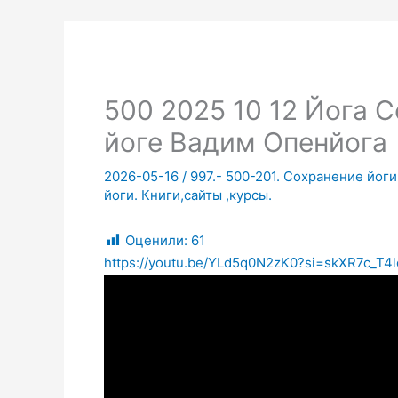
500 2025 10 12 Йога 
йоге Вадим Опенйога
2026-05-16
/
997.- 500-201. Сохранение йог
йоги. Книги,сайты ,курсы.
Оценили:
61
https://youtu.be/YLd5q0N2zK0?si=skXR7c_T