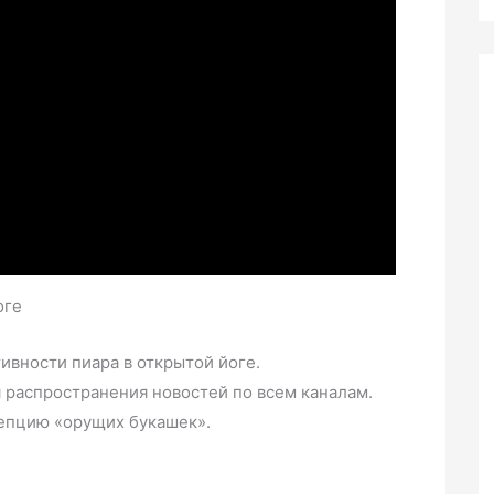
оге
вности пиара в открытой йоге.
 распространения новостей по всем каналам.
цепцию «орущих букашек».