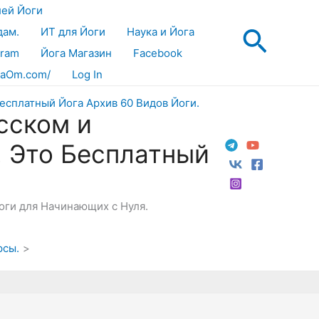
лей Йоги
Поис
дам.
ИТ для Йоги
Наука и Йога
gram
Йога Магазин
Facebook
aOm.com/
Log In
сском и
! Это Бесплатный
Йоги для Начинающих с Нуля.
рсы.