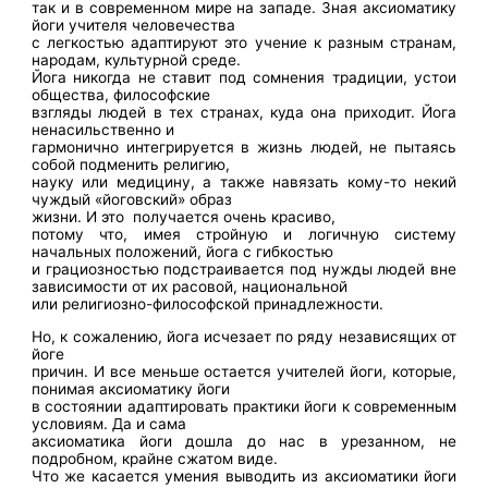
так и в современном мире на западе. Зная аксиоматику
йоги учителя человечества
с легкостью адаптируют это учение к разным странам,
народам, культурной среде.
Йога никогда не ставит под сомнения традиции, устои
общества, философские
взгляды людей в тех странах, куда она приходит. Йога
ненасильственно и
гармонично интегрируется в жизнь людей, не пытаясь
собой подменить религию,
науку или медицину, а также навязать кому-то некий
чуждый «йоговский» образ
жизни. И это
получается очень красиво,
потому что, имея стройную и логичную систему
начальных положений, йога с гибкостью
и грациозностью подстраивается под нужды людей вне
зависимости от их расовой, национальной
или религиозно-философской принадлежности.
Но, к сожалению, йога исчезает по ряду независящих от
йоге
причин. И все меньше остается учителей йоги, которые,
понимая аксиоматику йоги
в состоянии адаптировать практики йоги к современным
условиям. Да и сама
аксиоматика йоги дошла до нас в урезанном, не
подробном, крайне сжатом виде.
Что же касается умения выводить из аксиоматики йоги