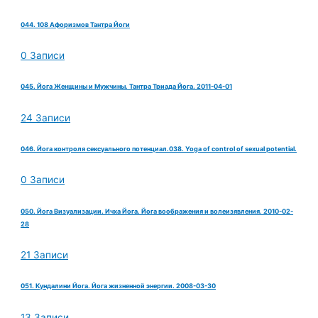
044. 108 Афоризмов Тантра Йоги
0 Записи
045. Йога Женщины и Мужчины. Тантра Триада Йога. 2011-04-01
24 Записи
046. Йога контроля сексуального потенциал.038. Yoga of control of sexual potential.
0 Записи
050. Йога Визуализации. Ичха Йога. Йога воображения и волеизявления. 2010-02-
28
21 Записи
051. Кундалини Йога. Йога жизненной энергии. 2008-03-30
13 Записи