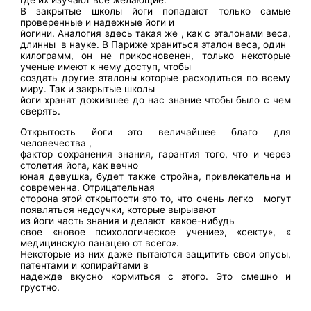
где их изучают все желающие.
В закрытые школы йоги попадают только самые
проверенные и надежные йоги и
йогини. Аналогия здесь такая же , как с эталонами веса,
длинны
в науке. В Париже храниться эталон веса, один
килограмм, он не прикосновенен, только некоторые
ученые имеют к нему доступ, чтобы
создать другие эталоны которые расходиться по всему
миру. Так и закрытые школы
йоги хранят дожившее до нас знание чтобы было с чем
сверять.
Открытость йоги это величайшее благо для
человечества ,
фактор сохранения знания, гарантия того, что и через
столетия йога, как вечно
юная девушка, будет также стройна, привлекательна и
современна. Отрицательная
сторона этой открытости это то, что очень легко
могут
появляться недоучки, которые вырывают
из йоги часть знания и делают
какое-нибудь
свое «новое психологическое учение», «секту», «
медицинскую панацею от всего».
Некоторые из них даже пытаются защитить свои опусы,
патентами и копирайтами в
надежде вкусно кормиться с этого. Это смешно и
грустно.