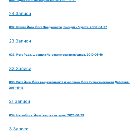
24 Записи
032. Бхакти Йога. Йога Преданности, Эмоций и Чувств. 2008-04-27
23 Записи
033. Йога Рода. Шраддха Йога памятования предков. 2010-05-16
33 Записи
033. Рита Йога. Йога танца вселенной и человека. Йога Ритма Уместости Действий.
2011-11-18
21 Записи
034. Натья Йога. Йога театра и актеров. 2012-06-29
3 Записи