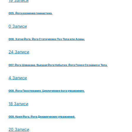
19 Записи
005. Йога разминка гимнастика.
0 Записи
006. Хатха Йога. Йога Статических Поз Тела или Асаны.
24 Записи
007. Йога Шавасана. Высшая Йога Небытия. Йога Покоя Сознания и Тела.
4 Записи
008. Йога Простирания. Циклические йога упражнения.
18 Записи
009. Крия Йога. Йога Динамических упражнений.
20 Записи