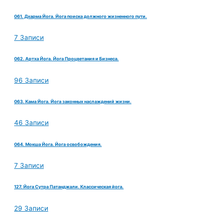
061. Дхарма Йога. Йога поиска должного жизненного пути.
7 Записи
062. Артха Йога. Йога Процветания и Бизнеса.
96 Записи
063. Кама Йога. Йога законных наслаждений жизни.
46 Записи
064. Мокша Йога. Йога освобождения.
7 Записи
127. Йога Сутра Патанджали. Классическая йога.
29 Записи