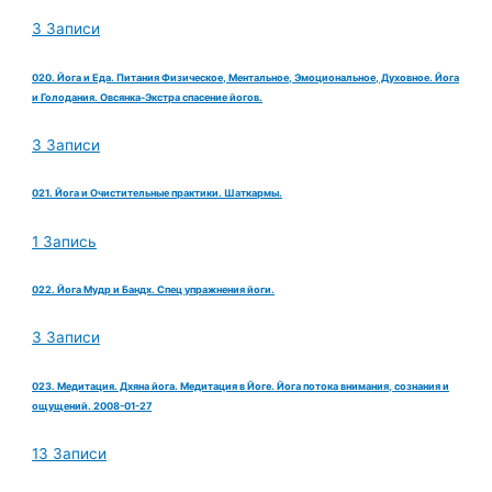
3 Записи
020. Йога и Еда. Питания Физическое, Ментальное, Эмоциональное, Духовное. Йога
и Голодания. Овсянка-Экстра спасение йогов.
3 Записи
021. Йога и Очистительные практики. Шаткармы.
1 Запись
022. Йога Мудр и Бандх. Спец упражнения йоги.
3 Записи
023. Медитация. Дхяна йога. Медитация в Йоге. Йога потока внимания, сознания и
ощущений. 2008-01-27
13 Записи