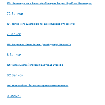
133. Шивачандра Йога.Философия Принципы Тантры. Шри Юкта Шивачандра.
72 Записи
134. Тантра-йога. Шакта и Шакти. Джон Вудрофф ( Woodroffe )
7 Записи
135. Тантра йога. Гимны Богине. Джон Вудрофф. Woodroffe
8 Записи
136.Тантра-Мантра Йога Гирлянда букв. Д. Вудрофф
62 Записи
200. История Йоги. Йога Асаны в различных источниках.
0 Записи