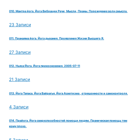
010. Мантра йога. Йога Вибрации Речи, Мысли, Праны. Порождение волн смысла.
23 Записи
011. Пранаяма йога. Йога дыхания. Проявления Жизни Высшего Я.
27 Записи
012. Ньяса Йога. Йога прикосновения. 2005-07-11
21 Записи
013. Йога Тапаса. Йога Вайрагья. Йога Аскетизма , отрешонности и самоконтроля.
4 Записи
014. Прайога. Йога сверхспособностей помощи людям. Праническая помощь тем
кому плохо.
5 Записи