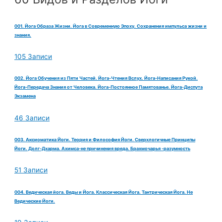
001. Йога Образа Жизни. Йога в Современную Эпоху. Сохранения импульса жизни и
знания.
105 Записи
002. Йога Обучения из Пяти Частей. Йога-Чтения Вслух. Йога-Написания Рукой.
Йога-Передача Знания от Человека. Йога-Постоянное Памятованье. Йога-Диспута
Экзамена
46 Записи
003. Аксиоматика Йоги. Теория и Философия Йоги. Сверхлогичные Принципы
Йоги. Долг-Дхарма. Ахимса-не причинения вреда. Брахмочарья -разумность
51 Записи
004. Ведическая йога. Веды и Йога. Классическая Йога. Тантрическая Йога. Не
Ведические Йоги.