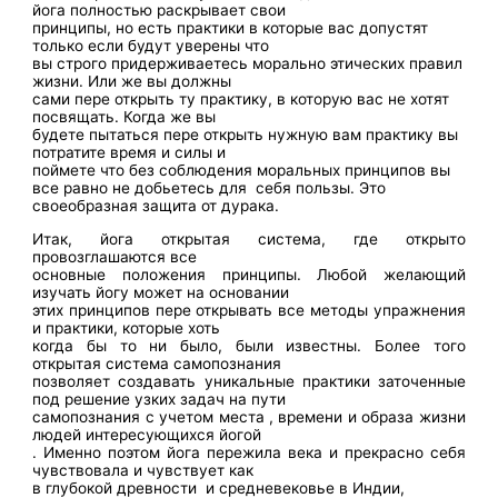
йога полностью раскрывает свои
принципы, но есть практики в которые вас допустят
только если будут уверены что
вы строго придерживаетесь морально этических правил
жизни. Или же вы должны
сами пере открыть ту практику, в которую вас не хотят
посвящать. Когда же вы
будете пытаться пере открыть нужную вам практику вы
потратите время и силы и
поймете что без соблюдения моральных принципов вы
все равно не добьетесь для
себя пользы. Это
своеобразная защита от дурака.
Итак, йога открытая система, где открыто
провозглашаются все
основные положения принципы. Любой желающий
изучать йогу может на основании
этих принципов пере открывать все методы упражнения
и практики, которые хоть
когда бы то ни было, были известны. Более того
открытая система самопознания
позволяет создавать уникальные практики заточенные
под решение узких задач на пути
самопознания с учетом места , времени и образа жизни
людей интересующихся йогой
. Именно поэтом йога пережила века и прекрасно себя
чувствовала и чувствует как
в глубокой древности
и средневековье в Индии,