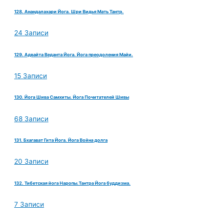
128. Анандалахари Йога. Шри Видья Мать Тантр.
24 Записи
129. Адвайта Веданта Йога. Йога преодоления Майи.
15 Записи
130. Йога Шива Самхиты. Йога Почитателей Шивы
68 Записи
131. Бхагават Гита Йога. Йога Война долга
20 Записи
132. Тибетская йога Наропы.Тантра Йога буддизма.
7 Записи