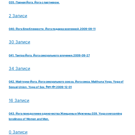
035. Парная Йога. Йога с партнером.
2 Записи
040. Йога Влюбленности. Йога подарка вселенной.2009-09-11
30 Записи
041. Тантра Йога. Йога сексуального влечения.2009-09-27
34 Записи
042. Майтхуна-Йога. Йога сексуального союза. Йога секса. Maithuna Yoga. Yoga of
Sexual-Union. Yoga of Sex. मैथुन-योग 2009-12-01
16 Записи
043. Йога преодоление одиночества Женщины и Мужчины.039. Yoga overcoming
loneliness of Women and Men.
0 Записи