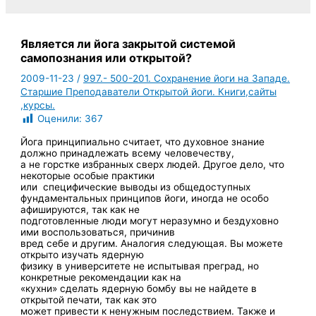
Является ли йога закрытой системой
самопознания или открытой?
2009-11-23
/
997.- 500-201. Сохранение йоги на Западе.
Старшие Преподаватели Открытой йоги. Книги,сайты
,курсы.
Оценили:
367
Йога принципиально считает, что духовное знание
должно принадлежать всему человечеству,
а не горстке избранных сверх людей. Другое дело, что
некоторые особые практики
или
специфические выводы из общедоступных
фундаментальных принципов йоги, иногда не особо
афишируются, так как не
подготовленные люди могут неразумно и бездуховно
ими воспользоваться, причинив
вред себе и другим. Аналогия следующая. Вы можете
открыто изучать ядерную
физику в университете не испытывая преград, но
конкретные рекомендации как на
«кухни» сделать ядерную бомбу вы не найдете в
открытой печати, так как это
может привести к ненужным последствием. Также и