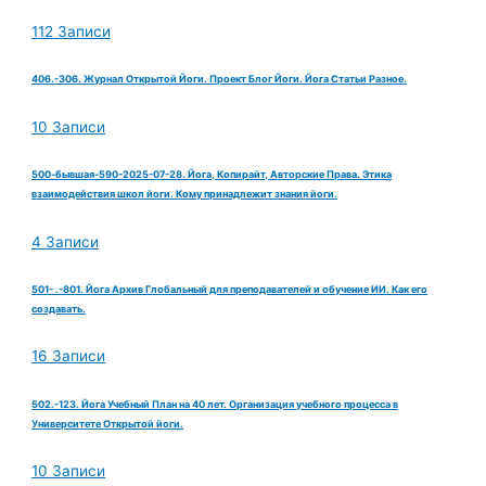
112 Записи
406.-306. Журнал Открытой Йоги. Проект Блог Йоги. Йога Статьи Разное.
10 Записи
500-бывшая-590-2025-07-28. Йога, Копирайт, Авторские Права. Этика
взаимодействия школ йоги. Кому принадлежит знания йоги.
4 Записи
501- .-801. Йога Архив Глобальный для преподавателей и обучение ИИ. Как его
создавать.
16 Записи
502.-123. Йога Учебный План на 40 лет. Организация учебного процесса в
Университете Открытой йоги.
10 Записи