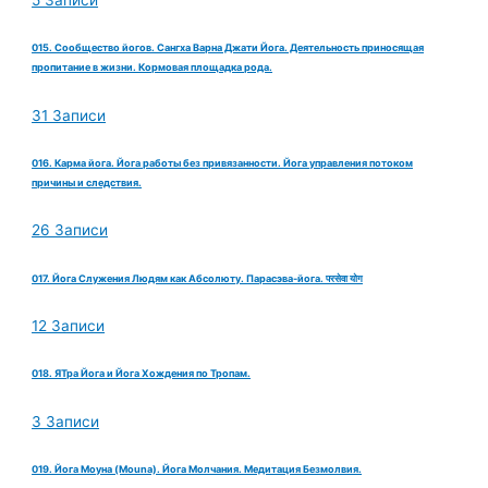
015. Сообщество йогов. Сангха Варна Джати Йога. Деятельность приносящая
пропитание в жизни. Кормовая площадка рода.
31 Записи
016. Карма йога. Йога работы без привязанности. Йога управления потоком
причины и следствия.
26 Записи
017. Йога Служения Людям как Абсолюту. Парасэва-йога. परसेवा योग
12 Записи
018. ЯТра Йога и Йога Хождения по Тропам.
3 Записи
019. Йога Моуна (Mouna). Йога Молчания. Медитация Безмолвия.