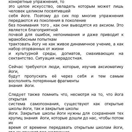
конкретные упражнения, то
это целое искусство, овладеть которым может лишь
человек целиком посвятившей
себя йоге. Поэтому до сих пор многие упражнения
передаются из поколения в поколение
без понимания того , как они выводятся из аксиом. Это
является благоприятной
почвой для ошибок, непонимания и даже приводит к
мракобесным попыткам
трактовать йогу не как живое динамичное учение, а как
набор оторванных от жизни
и культурной среды, догматов, смахивающих на
сектантство. Ситуация нерадостная.
Сейчас требуются люди, которые, изучив аксиоматику
йоги,
будут пропускать её через себя и тем самым
восполнять потерянные фрагменты
знания
йоги.
Следует также помнить что, несмотря на то, что йога
открытая
система самопознания, существуют как открытые
школы йоги, так и закрытые школы
йоги. Закрытые школы йоги нужны для сохранения тех
крупиц знания
йоги, которые дошли до нас, чтобы потом
их
время от времени передавать открытым школам йоги,