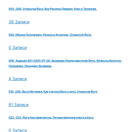
503.-200. Открытая Йога. Все Ресурсы Деканат. Курс и Телеграм.
36 Записи
504. Общие Положения. Культы и Культики. Открытой Йоги.
0 Записи
505.-бывшая-851-2025-07-28. Экзамены Преподавателей Йоги. Вопросы Билетов.
Пояснения. Праздник Экзамена.
4 Записи
510.-205. Йога Обучения. Как учиться Йоге с нуля. Открытая Йога
91 Записи
522.-222. Йога Наставничества. Личная передача опыта в йоге.
0 Записи