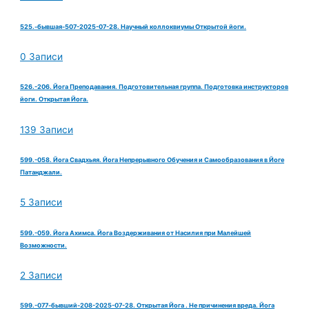
525.-бывшая-507-2025-07-28. Научный коллоквиумы Открытой йоги.
0 Записи
526.-206. Йога Преподавания. Подготовительная группа. Подготовка инструкторов
йоги. Открытая Йога.
139 Записи
599.-058. Йога Свадхьяя. Йога Непрерывного Обучения и Самообразования в Йоге
Патанджали.
5 Записи
599.-059. Йога Ахимса. Йога Воздерживания от Насилия при Малейшей
Возможности.
2 Записи
599.-077-бывший-208-2025-07-28. Открытая Йога . Не причинения вреда. Йога