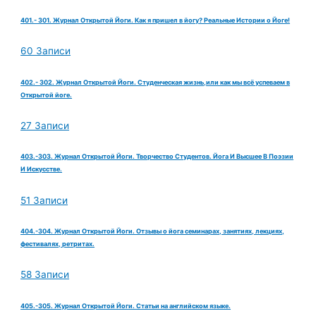
401.- 301. Журнал Открытой Йоги. Как я пришел в йогу? Реальные Истории о Йоге!
60 Записи
402.- 302. Журнал Открытой Йоги. Студенческая жизнь,или как мы всё успеваем в
Открытой йоге.
27 Записи
403.-303. Журнал Открытой Йоги. Творчество Студентов. Йога И Высшее В Поэзии
И Искусстве.
51 Записи
404.-304. Журнал Открытой Йоги. Отзывы о йога семинарах, занятиях, лекциях,
фестивалях, ретритах.
58 Записи
405.-305. Журнал Открытой Йоги. Статьи на английском языке.