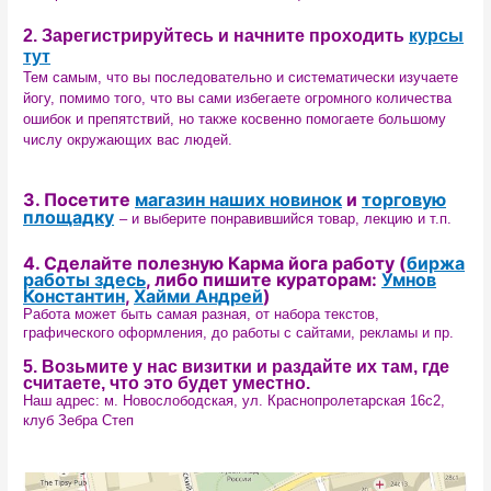
2.
Зарегистрируйтесь и начните проходить
курсы
тут
Тем самым, что вы последовательно и систематически изучаете
йогу, помимо того, что вы сами избегаете огромного количества
ошибок и препятствий, но также косвенно помогаете большому
числу окружающих вас людей.
3. Посетите
магазин наших новинок
и
торговую
площадку
–
и выберите понравившийся товар, лекцию и т.п.
4. Сделайте полезную Карма йога работу (
биржа
работы здесь
, либо пишите кураторам:
Умнов
Константин
,
Хайми Андрей
)
Работа может быть самая разная, от набора текстов,
графического оформления, до работы с сайтами, рекламы и пр.
5. Возьмите у нас визитки и раздайте их там, где
считаете, что это будет уместно.
Наш адрес:
м. Новослободская,
ул. Краснопролетарская 16с2,
клуб Зебра Степ