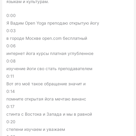
языкам и культурам.
0:00
Я Вадим Open Yoga преподаю открытую йогу
0:03
в городе Москве open.com бесплатный
0:06
интернет йога курсы платная углубленное
0:08
изучение йоги сво стать преподавателем
0:11
Вот это моё такое обращение значит и
0:14
помните открытая йога мечтаю винанс
0:17
стинта с Востока и Запада и мы в равной
0:20
степени изучаем и уважаем