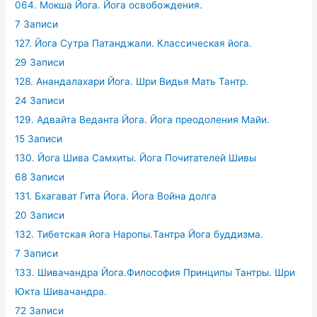
064. Мокша Йога. Йога освобождения.
7 Записи
127. Йога Сутра Патанджали. Классическая йога.
29 Записи
128. Анандалахари Йога. Шри Видья Мать Тантр.
24 Записи
129. Адвайта Веданта Йога. Йога преодоления Майи.
15 Записи
130. Йога Шива Самхиты. Йога Почитателей Шивы
68 Записи
131. Бхагават Гита Йога. Йога Война долга
20 Записи
132. Тибетская йога Наропы.Тантра Йога буддизма.
7 Записи
133. Шивачандра Йога.Философия Принципы Тантры. Шри
Юкта Шивачандра.
72 Записи