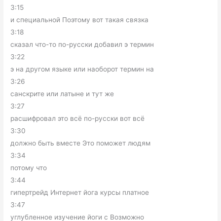
3:15
и специальной Поэтому вот такая связка
3:18
сказал что-то по-русски добавил э термин
3:22
э на другом языке или наоборот термин на
3:26
санскрите или латыне и тут же
3:27
расшифровал это всё по-русски вот всё
3:30
должно быть вместе Это поможет людям
3:34
потому что
3:44
гипертрейд Интернет йога курсы платное
3:47
углубленное изучение йоги с Возможно