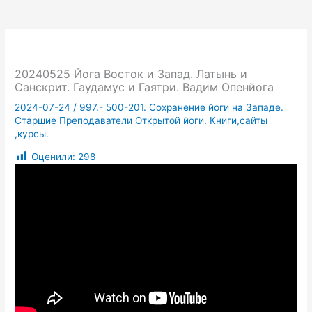
20240525 Йога Восток и Запад. Латынь и
Санскрит. Гаудамус и Гаятри. Вадим Опенйога
2024-07-24
/
997.- 500-201. Сохранение йоги на Западе.
Старшие Преподаватели Открытой йоги. Книги,сайты
,курсы.
Оценили:
298