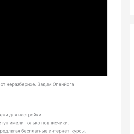
 от неразберихе. Вадим Опенйога
ени для настройки.
туп имели только подписчики.
предлагая бесплатные интернет-курсы.