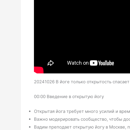
20241026 В йоге только открытость спасает
00:00 Введение в открытую йогу
Открытая йога требует много усилий и врем
Важно модерировать сообщество, чтобы дос
Вадим преподает открытую йогу в Москве, 