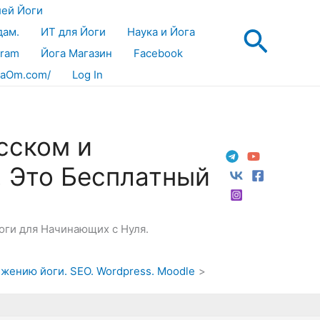
лей Йоги
Поис
дам.
ИТ для Йоги
Наука и Йога
gram
Йога Магазин
Facebook
aOm.com/
Log In
сском и
! Это Бесплатный
Йоги для Начинающих с Нуля.
ижению йоги. SEO. Wordpress. Moodle