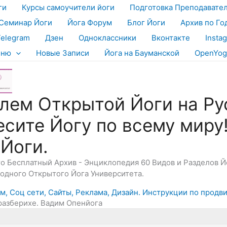
ги
Курсы самоучители йоги
Подготовка Преподавате
Семинар Йоги
Йога Форум
Блог Йоги
Архив по Го
Telegram
Дзен
Одноклассники
Вконтакте
Insta
еню
Новые Записи
Йога на Бауманской
OpenYog
лем Открытой Йоги на Ру
есите Йогу по всему миру
 Йоги.
Это Бесплатный Архив - Энциклопедия 60 Видов и Разделов 
дного Открытого Йога Университета.
, Соц сети, Сайты, Реклама, Дизайн. Инструкции по продв
еразберихе. Вадим Опенйога