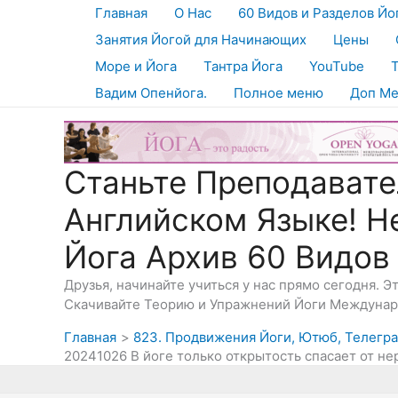
Перейти
Главная
О Нас
60 Видов и Разделов Йо
к
Занятия Йогой для Начинающих
Цены
содержимому
Море и Йога
Тантра Йога
YouTube
Вадим Опенйога.
Полное меню
Доп М
Станьте Преподавате
Английском Языке! Н
Йога Архив 60 Видов
Друзья, начинайте учиться у нас прямо сегодня. 
Скачивайте Теорию и Упражнений Йоги Междунаро
Главная
823. Продвижения Йоги, Ютюб, Телеграм
20241026 В йоге только открытость спасает от н