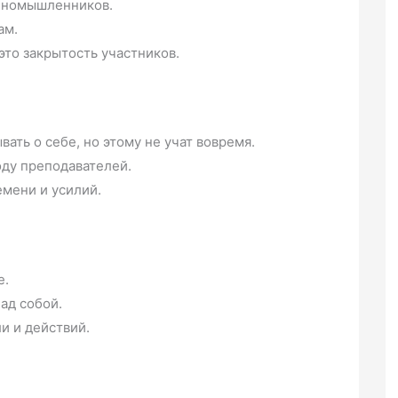
диномышленников.
ам.
это закрытость участников.
ать о себе, но этому не учат вовремя.
оду преподавателей.
емени и усилий.
е.
ад собой.
и и действий.