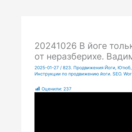
20241026 В йоге толь
от неразберихе. Вади
2025-01-27
/
823. Продвижения Йоги, Ютюб, 
Инструкции по продвижению йоги. SEO. Wor
Оценили:
237