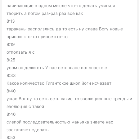
начинающие в одном мысле что-то делать учиться
творить а потом раз-раз раз все как
8:13
тараканы расползлись да то есть ну слава Богу новые
припою кто-то припое кто-то
8:19
отползать я с
8:25
усом он дежи сть У нас есть шанс вот знаете с
8:33
Какое количество Гигантское школ йоги исчезает
8:40
ужас Вот ну то есть есть какие-то эволюционные тренды и
эволюция с такой
8:46
слепой последовательностью маньяка знаете нас
заставляет сделать
8:53