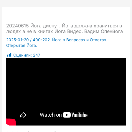
20240615 Йога диспут. Йога должна храниться в
людях а не в книгах Йога Видео. Вадим Опенйога
2025-01-20
/
400-202. Йога в Вопросах и Ответах.
Открытая Йога.
Оценили:
247