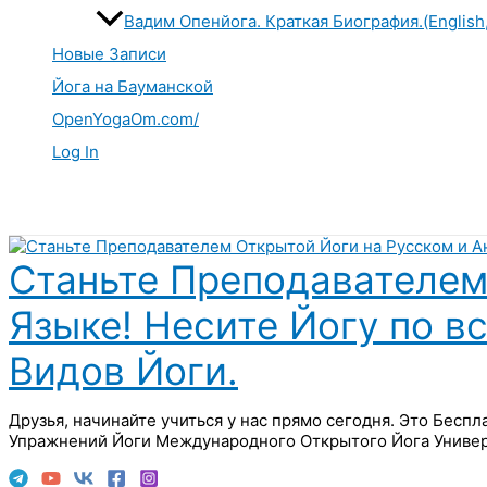
Вадим Опенйога. Краткая Биография.(English
Новые Записи
Йога на Бауманской
OpenYogaOm.com/
Log In
Поиск
Станьте Преподавателем
Языке! Несите Йогу по в
Видов Йоги.
Друзья, начинайте учиться у нас прямо сегодня. Это Бесп
Упражнений Йоги Международного Открытого Йога Универ