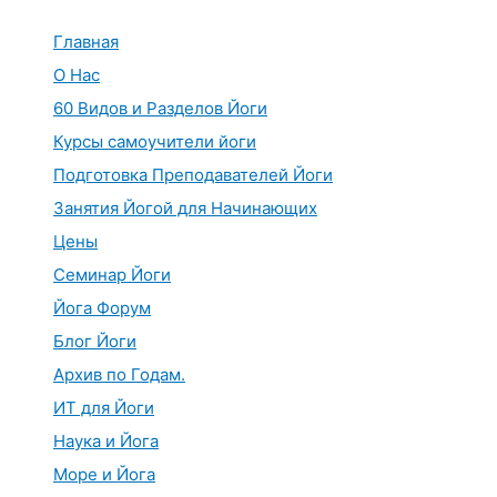
Перейти
к
Главная
содержимому
О Нас
60 Видов и Разделов Йоги
Курсы самоучители йоги
Подготовка Преподавателей Йоги
Занятия Йогой для Начинающих
Цены
Семинар Йоги
Йога Форум
Блог Йоги
Архив по Годам.
ИТ для Йоги
Наука и Йога
Море и Йога