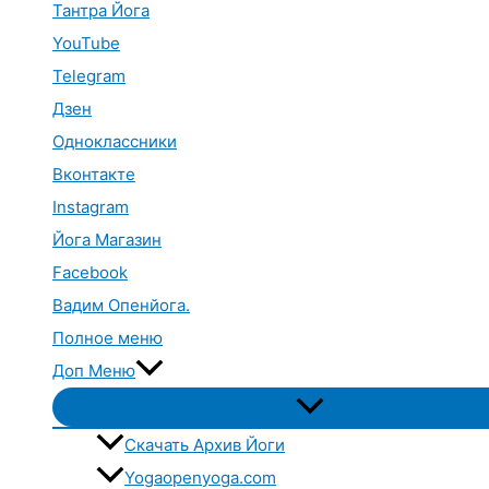
Тантра Йога
YouTube
Telegram
Дзен
Одноклассники
Вконтакте
Instagram
Йога Магазин
Facebook
Вадим Опенйога.
Полное меню
Доп Меню
Переключатель
меню
Скачать Архив Йоги
Yogaopenyoga.com