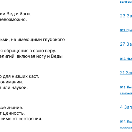
волн см
ии Вед и йоги.
23 З
 невозможно.
011. Пр
дьми, не имеющими глубокого
27 З
я обращения в свою веру.
лигий, включая йогу и Веды.
012. Нь
21 За
 для низших каст.
понимании.
й или наукой.
013. Йо
самокон
4 За
ое знание.
т ценность.
исимо от состояния.
014. Пр
помощь 