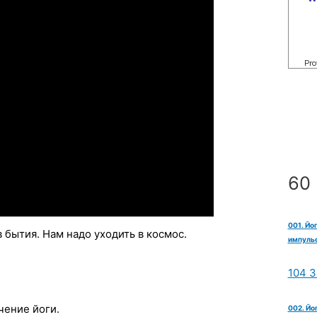
60 
001. Йо
бытия. Нам надо уходить в космос.
импульс
104 З
чение йоги.
002. Йо