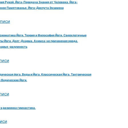
ия Рукой. Йога-Передача Знания от Человека. Йога-
ное Памятованье. Йога-Диспута Экзамена
аписи
сиоматика Йоги. Теория и Философия Йоги. Сверхлогичные
ы Йоги. Долг-Дхарма. Ахимса-не причинения вреда.
чарья -разумность
писи
дическая йога. Веды и Йога. Классическая Йога. Тантрическая
е Ведические Йоги.
писи
га разминка гимнастика.
иси