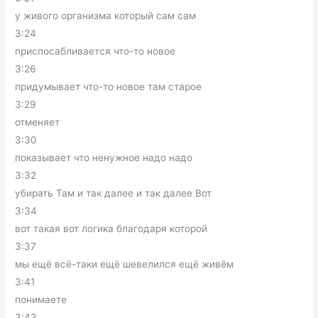
у живого организма который сам сам
3:24
приспосабливается что-то новое
3:26
придумывает что-то новое там старое
3:29
отменяет
3:30
показывает что ненужное надо надо
3:32
убирать Там и так далее и так далее Вот
3:34
вот такая вот логика благодаря которой
3:37
мы ещё всё-таки ещё шевелился ещё живём
3:41
понимаете
3:43