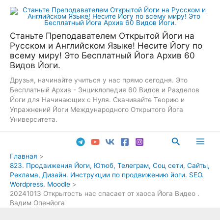
Перейти
к
содержимому
Станьте Преподавателем Открытой Йоги на
Русском и Английском Языке! Несите Йогу по
всему миру! Это Бесплатный Йога Архив 60
Видов Йоги.
Друзья, начинайте учиться у нас прямо сегодня. Это
Бесплатный Архив - Энциклопедия 60 Видов и Разделов
Йоги для Начинающих с Нуля. Скачивайте Теорию и
Упражнений Йоги Международного Открытого Йога
Университета.
Поиск
Main
Главная
823. Продвижения Йоги, Ютюб, Телеграм, Соц сети, Сайты,
Men
Реклама, Дизайн. Инструкции по продвижению йоги. SEO.
Wordpress. Moodle
20241013 Открытость нас спасает от хаоса Йога Видео .
Вадим Опенйога