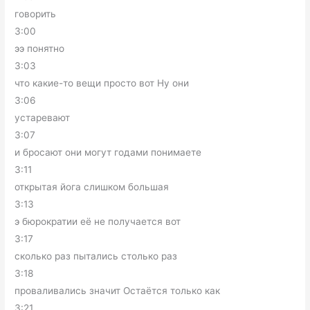
говорить
3:00
ээ понятно
3:03
что какие-то вещи просто вот Ну они
3:06
устаревают
3:07
и бросают они могут годами понимаете
3:11
открытая йога слишком большая
3:13
э бюрократии её не получается вот
3:17
сколько раз пытались столько раз
3:18
проваливались значит Остаётся только как
3:21