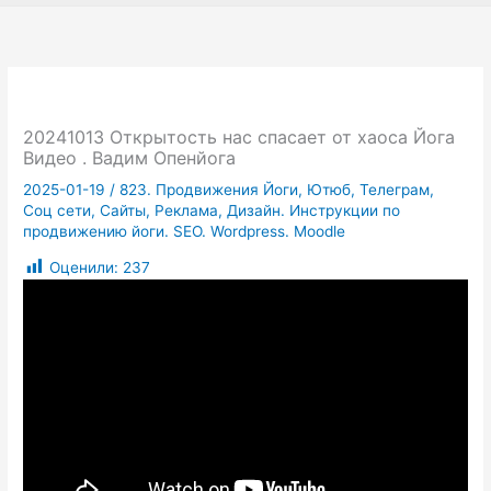
20241013 Открытость нас спасает от хаоса Йога
Видео . Вадим Опенйога
2025-01-19
/
823. Продвижения Йоги, Ютюб, Телеграм,
Соц сети, Сайты, Реклама, Дизайн. Инструкции по
продвижению йоги. SEO. Wordpress. Moodle
Оценили:
237