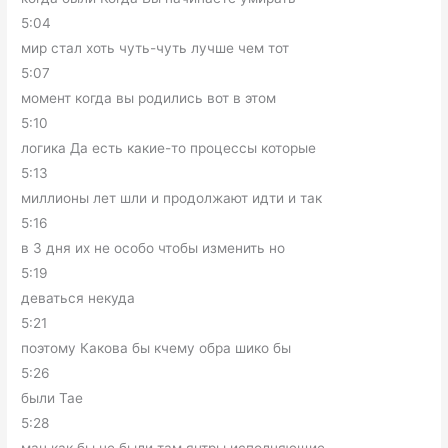
5:04
мир стал хоть чуть-чуть лучше чем тот
5:07
момент когда вы родились вот в этом
5:10
логика Да есть какие-то процессы которые
5:13
миллионы лет шли и продолжают идти и так
5:16
в 3 дня их не особо чтобы изменить но
5:19
деваться некуда
5:21
поэтому Какова бы кчему обра шико бы
5:26
были Тае
5:28
ман как бы не были там янтры исполняющие