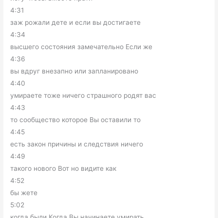
4:31
заж рожали дете и если вы достигаете
4:34
высшего состояния замечательно Если же
4:36
вы вдруг внезапно или запланировано
4:40
умираете тоже ничего страшного родят вас
4:43
то сообщество которое Вы оставили то
4:45
есть закон причины и следствия ничего
4:49
такого нового Вот но видите как
4:52
бы жете
5:02
когда были Когда Вы начинаете умирать