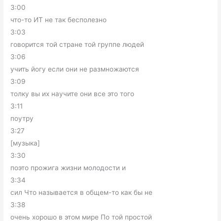
3:00
что-то ИТ не так бесполезно
3:03
говорится той стране той группе людей
3:06
учить йогу если они не размножаются
3:09
толку вы их научите они все это того
3:11
поутру
3:27
[музыка]
3:30
поэто прожига жизни молодости и
3:34
сил Что называется в общем-то как бы не
3:38
очень хорошо в этом мире По той простой