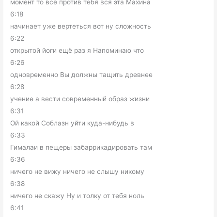
момент то всё против тебя вся эта Махина
6:18
начинает уже вертеться вот ну сложность
6:22
открытой йоги ещё раз я Напоминаю что
6:26
одновременно Вы должны тащить древнее
6:28
учение а вести современный образ жизни
6:31
Ой какой Соблазн уйти куда-нибудь в
6:33
Гималаи в пещеры забаррикадировать там
6:36
ничего не вижу ничего не слышу никому
6:38
ничего не скажу Ну и толку от тебя ноль
6:41