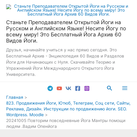
Перейти
к
содержимому
Станьте Преподавателем Открытой Йоги на
Русском и Английском Языке! Несите Йогу по
всему миру! Это Бесплатный Йога Архив 60
Видов Йоги.
Друзья, начинайте учиться у нас прямо сегодня. Это
Бесплатный Архив - Энциклопедия 60 Видов и Разделов
Йоги для Начинающих с Нуля. Скачивайте Теорию и
Упражнений Йоги Международного Открытого Йога
Университета.
Поиск
Main
Главная
823. Продвижения Йоги, Ютюб, Телеграм, Соц сети, Сайты,
Men
Реклама, Дизайн. Инструкции по продвижению йоги. SEO.
Wordpress. Moodle
20241005 Повторим повседневные Йога Мантры помощи
людям .Вадим Опенйога