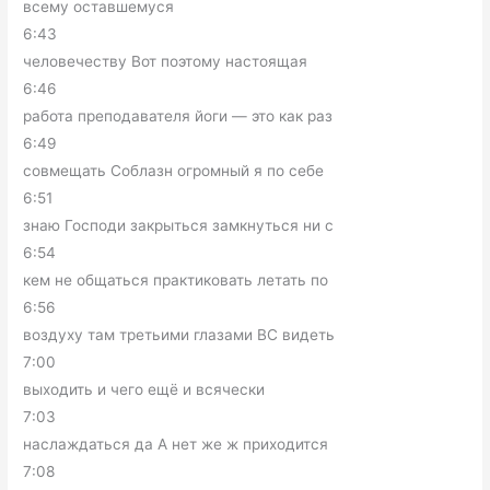
всему оставшемуся
6:43
человечеству Вот поэтому настоящая
6:46
работа преподавателя йоги — это как раз
6:49
совмещать Соблазн огромный я по себе
6:51
знаю Господи закрыться замкнуться ни с
6:54
кем не общаться практиковать летать по
6:56
воздуху там третьими глазами ВС видеть
7:00
выходить и чего ещё и всячески
7:03
наслаждаться да А нет же ж приходится
7:08