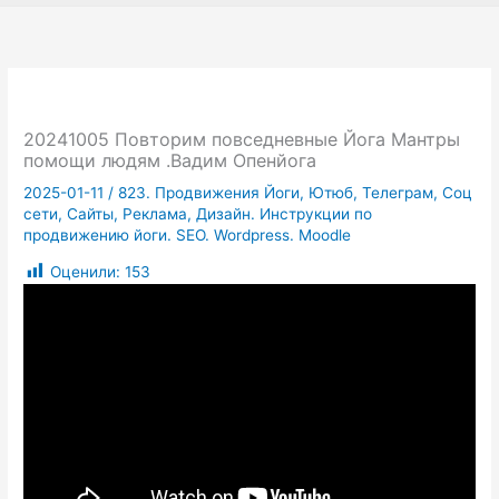
20241005 Повторим повседневные Йога Мантры
помощи людям .Вадим Опенйога
2025-01-11
/
823. Продвижения Йоги, Ютюб, Телеграм, Соц
сети, Сайты, Реклама, Дизайн. Инструкции по
продвижению йоги. SEO. Wordpress. Moodle
Оценили:
153