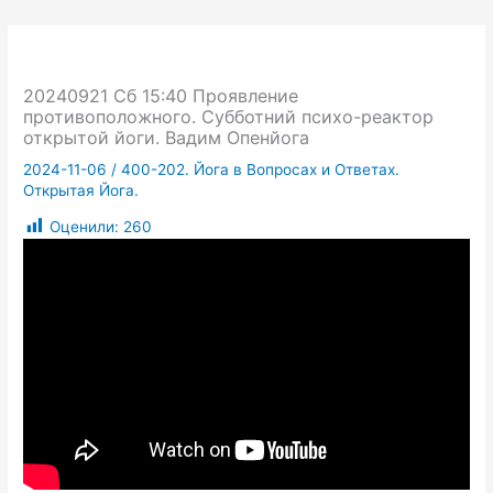
20240921 Сб 15:40 Проявление
противоположного. Субботний психо-реактор
открытой йоги. Вадим Опенйога
2024-11-06
/
400-202. Йога в Вопросах и Ответах.
Открытая Йога.
Оценили:
260