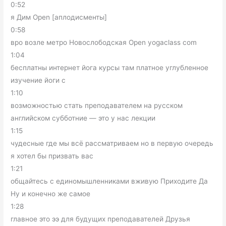
0:52
я Дим Open [аплодисменты]
0:58
вро возле метро Новослободская Open yogaclass com
1:04
бесплатны интернет йога курсы там платное углубленное
изучение йоги с
1:10
возможностью стать преподавателем на русском
английском субботние — это у нас лекции
1:15
чудесные где мы всё рассматриваем но в первую очередь
я хотел бы призвать вас
1:21
общайтесь с единомышленниками вживую Приходите Да
Ну и конечно же самое
1:28
главное это ээ для будущих преподавателей Друзья