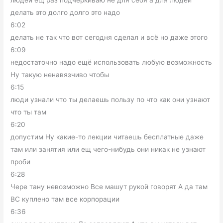
людей ещ раз подчеркиваю не для себя а для людей
делать это долго долго это надо
6:02
делать не так что вот сегодня сделал и всё но даже этого
6:09
недостаточно надо ещё использовать любую возможность
Ну такую ненавязчиво чтобы
6:15
люди узнали что ты делаешь пользу по что как они узнают
что ты там
6:20
допустим Ну какие-то лекции читаешь бесплатные даже
там или занятия или ещ чего-нибудь они никак не узнают
проби
6:28
Чере тану невозможно Все машут рукой говорят А да там
ВС куплено там все корпорации
6:36