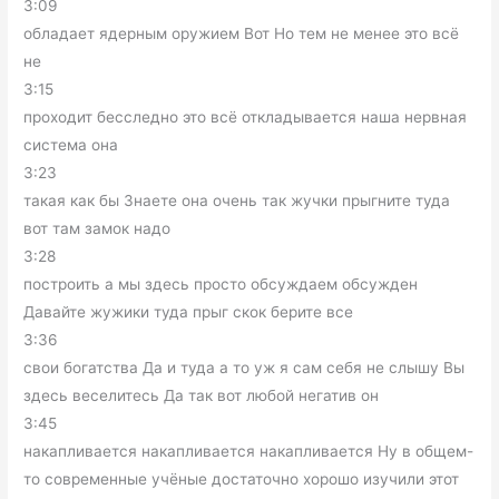
3:09
обладает ядерным оружием Вот Но тем не менее это всё
не
3:15
проходит бесследно это всё откладывается наша нервная
система она
3:23
такая как бы Знаете она очень так жучки прыгните туда
вот там замок надо
3:28
построить а мы здесь просто обсуждаем обсужден
Давайте жужики туда прыг скок берите все
3:36
свои богатства Да и туда а то уж я сам себя не слышу Вы
здесь веселитесь Да так вот любой негатив он
3:45
накапливается накапливается накапливается Ну в общем-
то современные учёные достаточно хорошо изучили этот