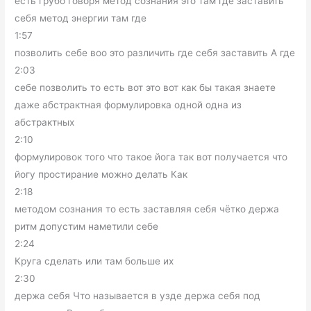
есть грубо говоря метод сознания это там где заставить
себя метод энергии там где
1:57
позволить себе воо это различить где себя заставить А где
2:03
себе позволить то есть вот это вот как бы такая знаете
даже абстрактная формулировка одной одна из
абстрактных
2:10
формулировок того что такое йога так вот получается что
йогу простирание можно делать Как
2:18
методом сознания то есть заставляя себя чётко держа
ритм допустим наметили себе
2:24
Круга сделать или там больше их
2:30
держа себя Что называется в узде держа себя под