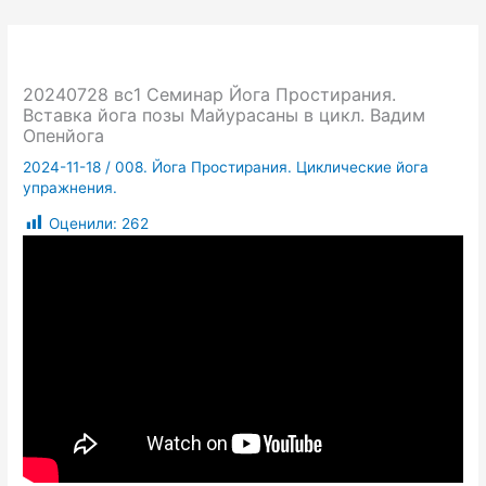
20240728 вс1 Семинар Йога Простирания.
Вставка йога позы Майурасаны в цикл. Вадим
Опенйога
2024-11-18
/
008. Йога Простирания. Циклические йога
упражнения.
Оценили:
262