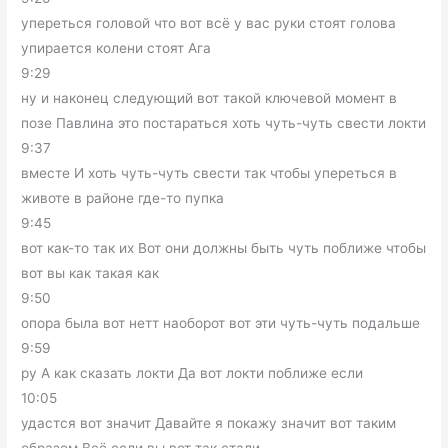
упереться головой что вот всё у вас руки стоят голова
упирается колени стоят Ага
9:29
ну и наконец следующий вот такой ключевой момент в
позе Павлина это постараться хоть чуть-чуть свести локти
9:37
вместе И хоть чуть-чуть свести так чтобы упереться в
животе в районе где-то пупка
9:45
вот как-то так их Вот они должны быть чуть поближе чтобы
вот вы как такая как
9:50
опора была вот нетт наоборот вот эти чуть-чуть подальше
9:59
ру А как сказать локти Да вот локти поближе если
10:05
удастся вот значит Давайте я покажу значит вот таким
образом Всё если вы вот так стали