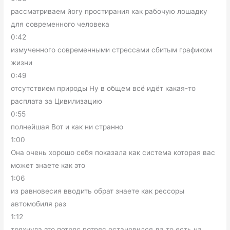
рассматриваем йогу простирания как рабочую лошадку
для современного человека
0:42
измученного современными стрессами сбитым графиком
жизни
0:49
отсутствием природы Ну в общем всё идёт какая-то
расплата за Цивилизацию
0:55
полнейшая Вот и как ни странно
1:00
Она очень хорошо себя показала как система которая вас
может знаете как это
1:06
из равновесия вводить обрат знаете как рессоры
автомобиля раз
1:12
тряхнула это потряс потряс остановился да то есть на