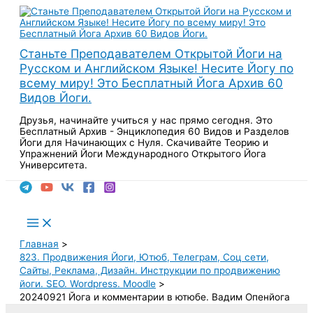
Перейти
к
содержимому
Станьте Преподавателем Открытой Йоги на
Русском и Английском Языке! Несите Йогу по
всему миру! Это Бесплатный Йога Архив 60
Видов Йоги.
Друзья, начинайте учиться у нас прямо сегодня. Это
Бесплатный Архив - Энциклопедия 60 Видов и Разделов
Йоги для Начинающих с Нуля. Скачивайте Теорию и
Упражнений Йоги Международного Открытого Йога
Университета.
Поиск
Main
Menu
Главная
823. Продвижения Йоги, Ютюб, Телеграм, Соц сети,
Сайты, Реклама, Дизайн. Инструкции по продвижению
йоги. SEO. Wordpress. Moodle
20240921 Йога и комментарии в ютюбе. Вадим Опенйога