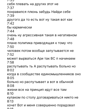
7:35
себя плевать на других этот не
7:37
понравился плюнь забудь Найди себе
7:39
другого да то есть вот ну такая вот как
7:42
бы кармически
7:44
очень ну агрессивная такая в негативном
7:48
плане политика приводящая к тому что
7:50
человек потом вообще запутывается не
7:52
может вырваться Ари так ВС п начинаем
7:58
распутывать ть А распутывать больно но
8:02
когда в сообществе единомышленников оно
8:05
больно но распутывает а вот в обычной
8:08
жизни все на принцип идут все там
8:10
кулаком по столу договариваться никто не
8:13
хочет Вот и меня совершенно порадовал