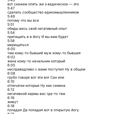
5:43
вот скажем опять же э ведическое — это
5:47
сделать сообщество единомышленников
5:49
потому что вы все
5:51
обиды весь свой негативный опыт
5:54
притащить в в йогу И вы вам будет
5:58
мерещиться
6:00
там кому-то бывший муж кому-то бывшая
6:02
жена кому-то начальник который
6:05
несправедливо с вами поступил Ну в общем
6:08
грубо говоря вот эти вот Сан или
6:10
отпечатки которые Ну как семена
6:12
негативной кармы вас где-то там
6:16
живут
6:18
попадая Да попадая вот в открытую йогу