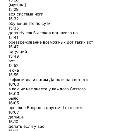
15:26
[музыка]
15:29
вся система йоги
15:32
обучения это по сути
15:35
дела Ну как бы такая вот школа на
15:41
обезвреживание возможных Вот таких вот
15:47
ситуаций
15:49
вот
15:52
и она
15:55
эффективна и потом Да есть вас вот эти
16:00
в ком их нет знаете у каждого Святого
16:03
было
16:05
прошлое Вопрос в другом Что с этим
16:07
дальше
16:10
делать если у вас