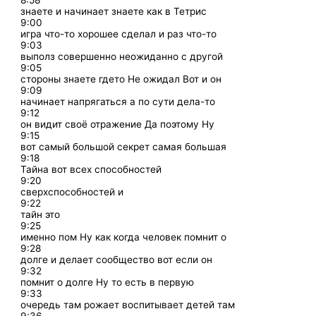
8:58
знаете и начинает знаете как в Тетрис
9:00
игра что-то хорошее сделал и раз что-то
9:03
выполз совершенно неожиданно с другой
9:05
стороны знаете гдето Не ожидал Вот и он
9:09
начинает напрягаться а по сути дела-то
9:12
он видит своё отражение Да поэтому Ну
9:15
вот самый большой секрет самая большая
9:18
Тайна вот всех способностей
9:20
сверхспособностей и
9:22
тайн это
9:25
именно пом Ну как когда человек помнит о
9:28
долге и делает сообщество вот если он
9:32
помнит о долге Ну то есть в первую
9:33
очередь там рожает воспитывает детей там