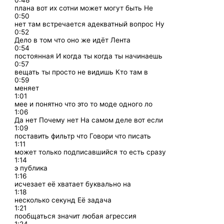
0:48
плана вот их сотни может могут быть Не
0:50
нет там встречается адекватный вопрос Ну
0:52
Дело в том что оно же идёт Лента
0:54
постоянная И когда ты когда ты начинаешь
0:57
вещать ты просто не видишь Кто там в
0:59
меняет
1:01
мее и понятно что это то моде одного ло
1:06
Да нет Почему нет На самом деле вот если
1:09
поставить фильтр что Говори что писать
1:11
может только подписавшийся то есть сразу
1:14
э публика
1:16
исчезает её хватает буквально на
1:18
несколько секунд Её задача
1:21
пообщаться значит любая агрессия