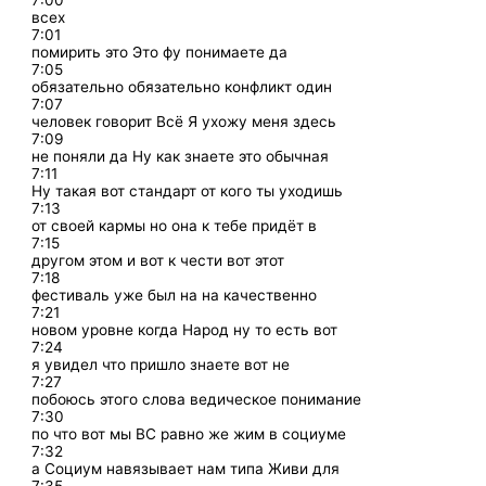
7:00
всех
7:01
помирить это Это фу понимаете да
7:05
обязательно обязательно конфликт один
7:07
человек говорит Всё Я ухожу меня здесь
7:09
не поняли да Ну как знаете это обычная
7:11
Ну такая вот стандарт от кого ты уходишь
7:13
от своей кармы но она к тебе придёт в
7:15
другом этом и вот к чести вот этот
7:18
фестиваль уже был на на качественно
7:21
новом уровне когда Народ ну то есть вот
7:24
я увидел что пришло знаете вот не
7:27
побоюсь этого слова ведическое понимание
7:30
по что вот мы ВС равно же жим в социуме
7:32
а Социум навязывает нам типа Живи для