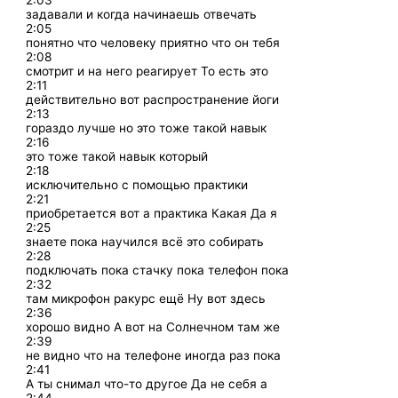
2:03
задавали и когда начинаешь отвечать
2:05
понятно что человеку приятно что он тебя
2:08
смотрит и на него реагирует То есть это
2:11
действительно вот распространение йоги
2:13
гораздо лучше но это тоже такой навык
2:16
это тоже такой навык который
2:18
исключительно с помощью практики
2:21
приобретается вот а практика Какая Да я
2:25
знаете пока научился всё это собирать
2:28
подключать пока стачку пока телефон пока
2:32
там микрофон ракурс ещё Ну вот здесь
2:36
хорошо видно А вот на Солнечном там же
2:39
не видно что на телефоне иногда раз пока
2:41
А ты снимал что-то другое Да не себя а