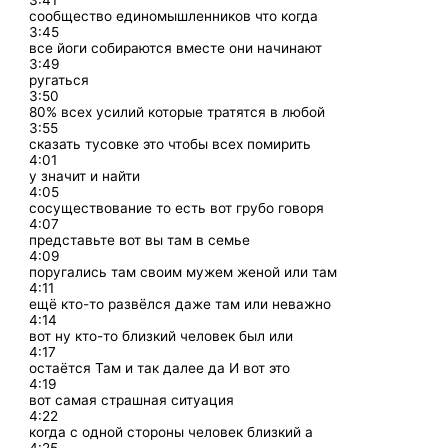
3:41
сообщество единомышленников что когда
3:45
все йоги собираются вместе они начинают
3:49
ругаться
3:50
80% всех усилий которые тратятся в любой
3:55
сказать тусовке это чтобы всех помирить
4:01
у значит и найти
4:05
сосуществование то есть вот грубо говоря
4:07
представьте вот вы там в семье
4:09
поругались там своим мужем женой или там
4:11
ещё кто-то развёлся даже там или неважно
4:14
вот ну кто-то близкий человек был или
4:17
остаётся Там и так далее да И вот это
4:19
вот самая страшная ситуация
4:22
когда с одной стороны человек близкий а