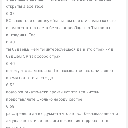
открыты а все тебе
6:32
ВС знают все спецслужбы ты там все эти самые как его
спам агентства все тебе знают вообще кто Ты как ты
выглядишь Где
6:40
ты бываешь Чем ты интересуешься да а это страх ну в
бывшем СР так особо страх
6:46
потому что за меньшее Что называется сажали в своё
время вот а то и того да
6:52
поэто же генетически пройти вот эти все чистки
представляете Сколько народу растре
6:58
расстреляли да вы думаете что это вот безнаказанно что
ли ушло вот эти вот все эти поколения террора нет в
каждом из