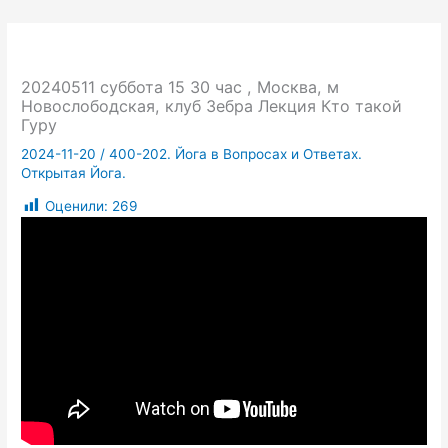
20240511 суббота 15 30 час , Москва, м
Новослободская, клуб Зебра Лекция Кто такой
Гуру
2024-11-20
/
400-202. Йога в Вопросах и Ответах.
Открытая Йога.
Оценили:
269