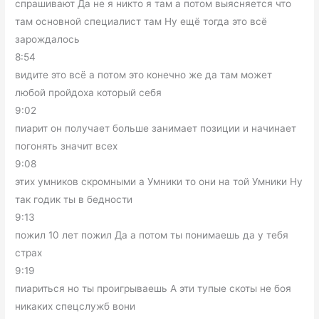
спрашивают Да не я никто я там а потом выясняется что
там основной специалист там Ну ещё тогда это всё
зарождалось
8:54
видите это всё а потом это конечно же да там может
любой пройдоха который себя
9:02
пиарит он получает больше занимает позиции и начинает
погонять значит всех
9:08
этих умников скромными а Умники то они на той Умники Ну
так годик ты в бедности
9:13
пожил 10 лет пожил Да а потом ты понимаешь да у тебя
страх
9:19
пиариться но ты проигрываешь А эти тупые скоты не боя
никаких спецслужб вони