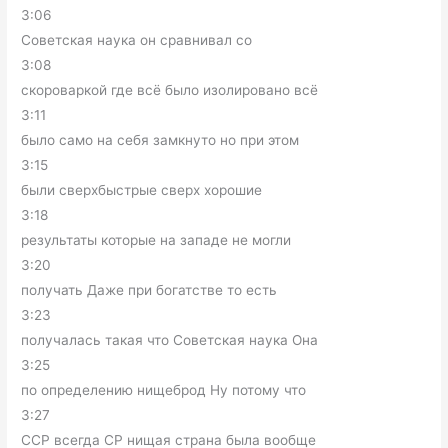
3:06
Советская наука он сравнивал со
3:08
скороваркой где всё было изолировано всё
3:11
было само на себя замкнуто но при этом
3:15
были сверхбыстрые сверх хорошие
3:18
результаты которые на западе не могли
3:20
получать Даже при богатстве то есть
3:23
получалась такая что Советская наука Она
3:25
по определению нищеброд Ну потому что
3:27
ССР всегда СР нищая страна была вообще