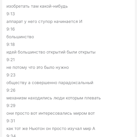
изобретать там какой-нибудь
9:13
аппарат у него ступор начинается И
9:16
большинство
9:18
идей большинство открытий были открыты
9:21
не потому что это было нужно
9:23
обществу а совершенно парадоксальный
9:26
механизм находились люди которым плевать
9:29
они просто вот интересовались миром вот
9:31
как тот же Ньютон он просто изучал мир А
9:34