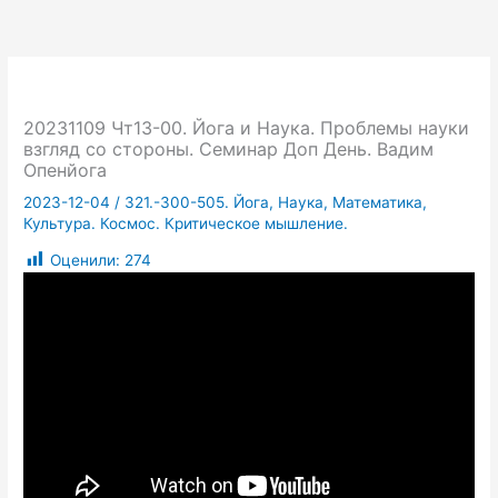
20231109 Чт13-00. Йога и Наука. Проблемы науки
взгляд со стороны. Семинар Доп День. Вадим
Опенйога
2023-12-04
/
321.-300-505. Йога, Наука, Математика,
Культура. Космос. Критическое мышление.
Оценили:
274