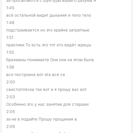
ээ просыпаются структуры вашего разума А
1:45
всё остальной видит дыхания и тело тело
1:48
подстраивается но это крайне затратные
1:51
практики То есть это тот кто ведёт жрецы
1:55
брахманы понимаете Они они на этом была
1:58
вся построена вот эта вся се
2:00
свистопляска так вот и я прошу вас вот
2:03
Особенно это у нас занятие для старших
2:05
ээ не в подайте Прошу прощения в
2:09