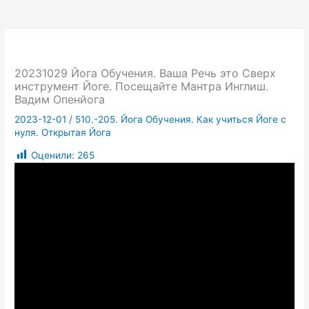
20231029 Йога Обучения. Ваша Речь это Сверх
инструмент Йоге. Посещайте Мантра Инглиш.
Вадим Опенйога
2023-12-01
/
510.-205. Йога Обучения. Как учиться Йоге с
нуля. Открытая Йога
Оценили:
265