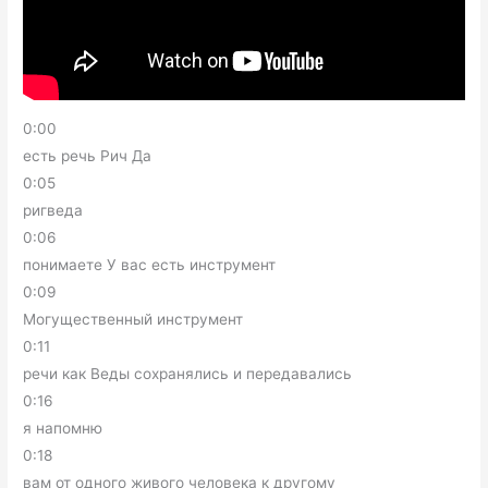
0:00
есть речь Рич Да
0:05
ригведа
0:06
понимаете У вас есть инструмент
0:09
Могущественный инструмент
0:11
речи как Веды сохранялись и передавались
0:16
я напомню
0:18
вам от одного живого человека к другому