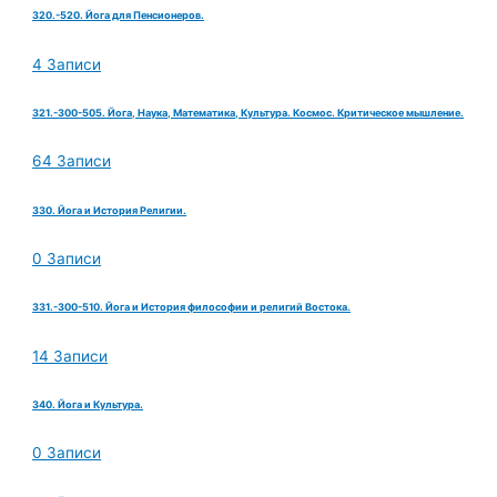
320.-520. Йога для Пенсионеров.
4 Записи
321.-300-505. Йога, Наука, Математика, Культура. Космос. Критическое мышление.
64 Записи
330. Йога и История Религии.
0 Записи
331.-300-510. Йога и История философии и религий Востока.
14 Записи
340. Йога и Культура.
0 Записи