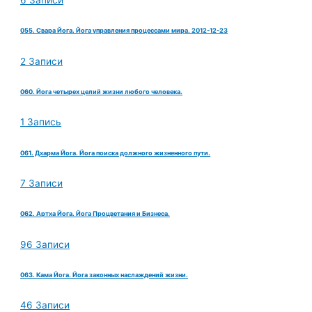
055. Свара Йога. Йога управления процессами мира. 2012-12-23
2 Записи
060. Йога четырех целий жизни любого человека.
1 Запись
061. Дхарма Йога. Йога поиска должного жизненного пути.
7 Записи
062. Артха Йога. Йога Процветания и Бизнеса.
96 Записи
063. Кама Йога. Йога законных наслаждений жизни.
46 Записи