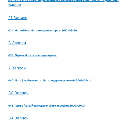
033. Рита Йога. Йога танца вселенной и человека. Йога Ритма Уместости Действий.
2011-11-18
21 Записи
034. Натья Йога. Йога театра и актеров. 2012-06-29
3 Записи
035. Парная Йога. Йога с партнером.
2 Записи
040. Йога Влюбленности. Йога подарка вселенной.2009-09-11
30 Записи
041. Тантра Йога. Йога сексуального влечения.2009-09-27
34 Записи