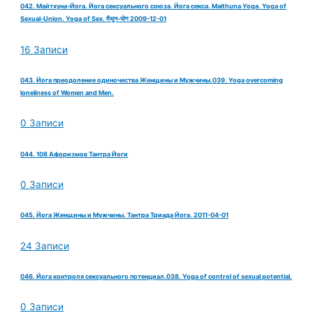
042. Майтхуна-Йога. Йога сексуального союза. Йога секса. Maithuna Yoga. Yoga of
Sexual-Union. Yoga of Sex. मैथुन-योग 2009-12-01
16 Записи
043. Йога преодоление одиночества Женщины и Мужчины.039. Yoga overcoming
loneliness of Women and Men.
0 Записи
044. 108 Афоризмов Тантра Йоги
0 Записи
045. Йога Женщины и Мужчины. Тантра Триада Йога. 2011-04-01
24 Записи
046. Йога контроля сексуального потенциал.038. Yoga of control of sexual potential.
0 Записи