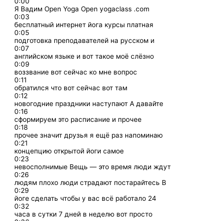
0:00
Я Вадим Open Yoga Open yogaclass .com
0:03
бесплатный интернет йога курсы платная
0:05
подготовка преподавателей на русском и
0:07
английском языке и вот такое моё слёзно
0:09
воззвание вот сейчас ко мне вопрос
0:11
обратился что вот сейчас вот там
0:12
новогодние праздники наступают А давайте
0:16
сформируем это расписание и прочее
0:18
прочее значит друзья я ещё раз напоминаю
0:21
концепцию открытой йоги самое
0:23
невосполнимые Вещь — это время люди ждут
0:26
людям плохо люди страдают постарайтесь В
0:29
йоге сделать чтобы у вас всё работало 24
0:32
часа в сутки 7 дней в неделю вот просто