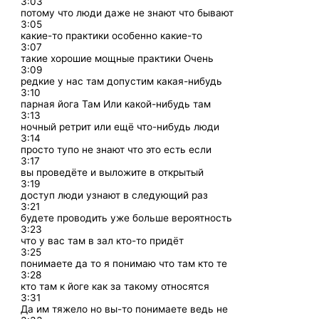
3:03
потому что люди даже не знают что бывают
3:05
какие-то практики особенно какие-то
3:07
такие хорошие мощные практики Очень
3:09
редкие у нас там допустим какая-нибудь
3:10
парная йога Там Или какой-нибудь там
3:13
ночный ретрит или ещё что-нибудь люди
3:14
просто тупо не знают что это есть если
3:17
вы проведёте и выложите в открытый
3:19
доступ люди узнают в следующий раз
3:21
будете проводить уже больше вероятность
3:23
что у вас там в зал кто-то придёт
3:25
понимаете да то я понимаю что там кто те
3:28
кто там к йоге как за такому относятся
3:31
Да им тяжело но вы-то понимаете ведь не