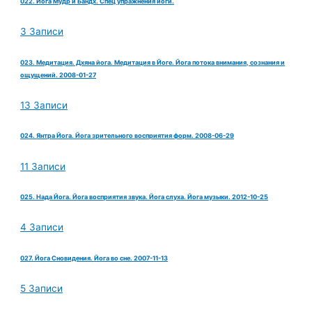
022. Йога Мудр и Бандх. Спец упражнения йоги.
3 Записи
023. Медитация. Дхяна йога. Медитация в Йоге. Йога потока внимания, сознания и
ощущений. 2008-01-27
13 Записи
024. Янтра Йога. Йога зрительного восприятия форм. 2008-06-29
11 Записи
025. Нада Йога. Йога восприятия звука. Йога слуха. Йога музыки. 2012-10-25
4 Записи
027. Йога Сновидения. Йога во сне. 2007-11-13
5 Записи