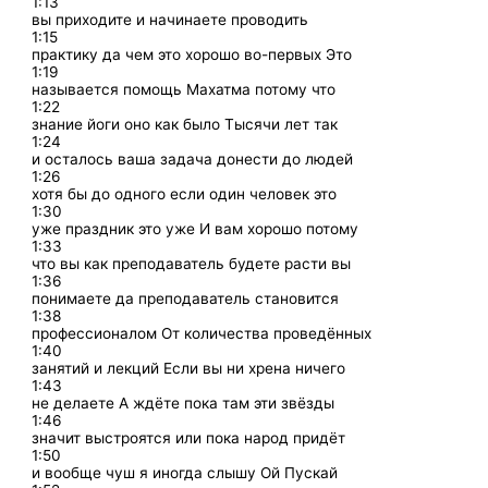
1:13
вы приходите и начинаете проводить
1:15
практику да чем это хорошо во-первых Это
1:19
называется помощь Махатма потому что
1:22
знание йоги оно как было Тысячи лет так
1:24
и осталось ваша задача донести до людей
1:26
хотя бы до одного если один человек это
1:30
уже праздник это уже И вам хорошо потому
1:33
что вы как преподаватель будете расти вы
1:36
понимаете да преподаватель становится
1:38
профессионалом От количества проведённых
1:40
занятий и лекций Если вы ни хрена ничего
1:43
не делаете А ждёте пока там эти звёзды
1:46
значит выстроятся или пока народ придёт
1:50
и вообще чуш я иногда слышу Ой Пускай