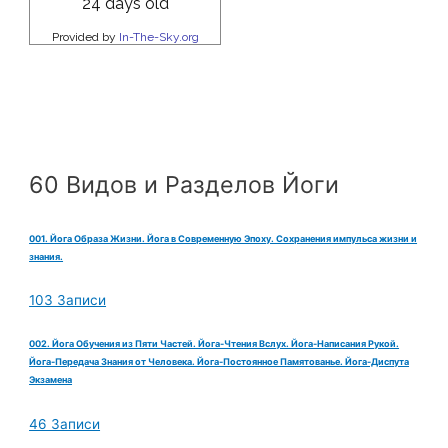
60 Видов и Разделов Йоги
001. Йога Образа Жизни. Йога в Современную Эпоху. Сохранения импульса жизни и
знания.
103 Записи
002. Йога Обучения из Пяти Частей. Йога-Чтения Вслух. Йога-Написания Рукой.
Йога-Передача Знания от Человека. Йога-Постоянное Памятованье. Йога-Диспута
Экзамена
46 Записи