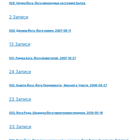
028. Нидра Йога. Йога переходных состояний бытия.
2 Записи
030. Джнана Йога. Йога знания. 2007-08-11
13 Записи
031. Раджа йога. Йога правителей. 2007-10-27
24 Записи
032. Бхакти Йога. Йога Преданности, Эмоций и Чувств. 2008-04-27
23 Записи
033. Йога Рода. Шраддха Йога памятования предков. 2010-05-16
33 Записи