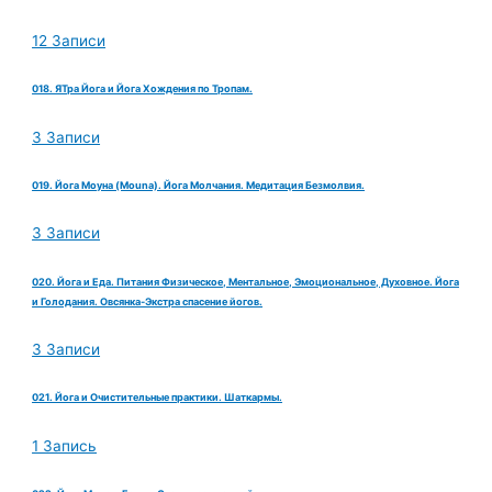
12 Записи
018. ЯТра Йога и Йога Хождения по Тропам.
3 Записи
019. Йога Моуна (Mouna). Йога Молчания. Медитация Безмолвия.
3 Записи
020. Йога и Еда. Питания Физическое, Ментальное, Эмоциональное, Духовное. Йога
и Голодания. Овсянка-Экстра спасение йогов.
3 Записи
021. Йога и Очистительные практики. Шаткармы.
1 Запись