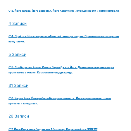
013. Йога Тапаса. Йога Вайрагья. Йога Аскетизма , отрешонности и самоконтроля.
4 Записи
014. Прайога. Йога сверхспособностей помощи людям. Праническая помощь тем
кому плохо.
5 Записи
015. Сообщество йогов. Сангха Варна Джати Йога. Деятельность приносящая
пропитание в жизни. Кормовая площадка рода.
31 Записи
016. Карма йога. Йога работы без привязанности. Йога управления потоком
причины и следствия.
26 Записи
017. Йога Служения Людям как Абсолюту. Парасэва-йога. परसेवा योग