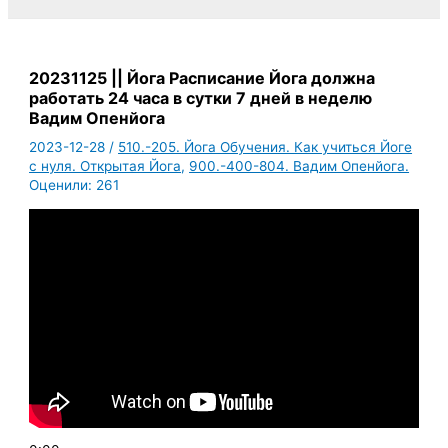
20231125 || Йога Расписание Йога должна
работать 24 часа в сутки 7 дней в неделю
Вадим Опенйога
2023-12-28
/
510.-205. Йога Обучения. Как учиться Йоге
с нуля. Открытая Йога
,
900.-400-804. Вадим Опенйога.
Оценили:
261