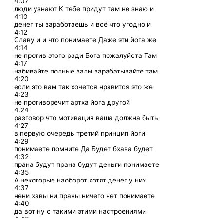
4:07
люди узнают К тебе придут там не знаю и
4:10
денег ты заработаешь и всё что угодно и
4:12
Славу и и что понимаете Даже эти йога же
4:14
не против этого ради Бога пожалуйста Там
4:17
набивайте полные залы зарабатывайте там
4:20
если это вам так хочется нравится это же
4:23
не противоречит артха йога другой
4:24
разговор что мотивация ваша должна быть
4:27
в первую очередь третий принцип йоги
4:29
понимаете помните Да Будет бхава будет
4:32
прана будут прана будут деньги понимаете
4:35
А некоторые наоборот хотят денег у них
4:37
нени хавы ни праны ничего нет понимаете
4:40
да вот ну с такими этими настроениями