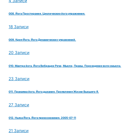
4 Записи
008. Йога Простирания. Циклические йога упражнения.
18 Записи
009. Крия Йога. Йога Динамических упражнений.
20 Записи
010. Мантра йога. Йога Вибрации Речи, Мысли, Праны. Порождение волн смысла.
23 Записи
011. Пранаяма йога. Йога дыхания. Проявления Жизни Высшего Я.
27 Записи
012. Ньяса Йога. Йога прикосновения. 2005-07-11
21 Записи