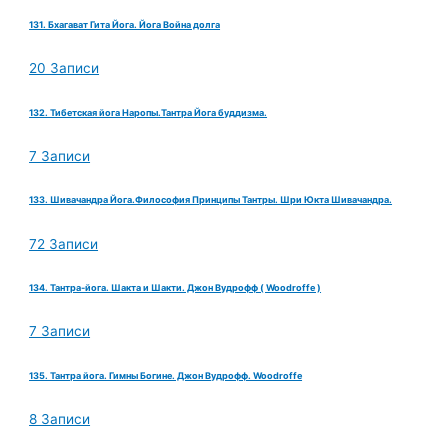
131. Бхагават Гита Йога. Йога Война долга
20 Записи
132. Тибетская йога Наропы.Тантра Йога буддизма.
7 Записи
133. Шивачандра Йога.Философия Принципы Тантры. Шри Юкта Шивачандра.
72 Записи
134. Тантра-йога. Шакта и Шакти. Джон Вудрофф ( Woodroffe )
7 Записи
135. Тантра йога. Гимны Богине. Джон Вудрофф. Woodroffe
8 Записи