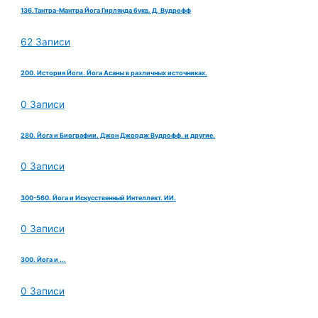
136.Тантра-Мантра Йога Гирлянда букв. Д. Вудрофф
62 Записи
200. История Йоги. Йога Асаны в различных источниках.
0 Записи
280. Йога и Биографии. Джон Джордж Вудрофф. и другие.
0 Записи
300-560. Йога и Искусственный Интеллект. ИИ.
0 Записи
300. Йога и ...
0 Записи