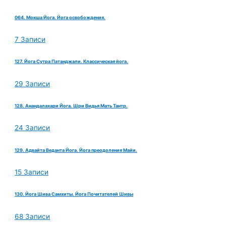
064. Мокша Йога. Йога освобождения.
7 Записи
127. Йога Сутра Патанджали. Классическая йога.
29 Записи
128. Анандалахари Йога. Шри Видья Мать Тантр.
24 Записи
129. Адвайта Веданта Йога. Йога преодоления Майи.
15 Записи
130. Йога Шива Самхиты. Йога Почитателей Шивы
68 Записи