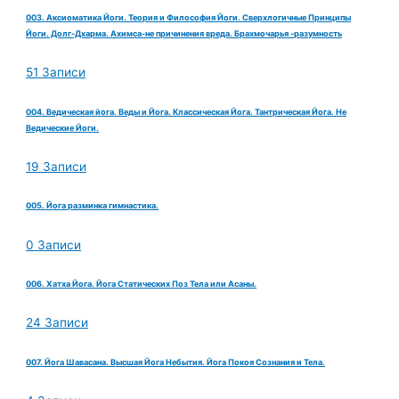
003. Аксиоматика Йоги. Теория и Философия Йоги. Сверхлогичные Принципы
Йоги. Долг-Дхарма. Ахимса-не причинения вреда. Брахмочарья -разумность
51 Записи
004. Ведическая йога. Веды и Йога. Классическая Йога. Тантрическая Йога. Не
Ведические Йоги.
19 Записи
005. Йога разминка гимнастика.
0 Записи
006. Хатха Йога. Йога Статических Поз Тела или Асаны.
24 Записи
007. Йога Шавасана. Высшая Йога Небытия. Йога Покоя Сознания и Тела.