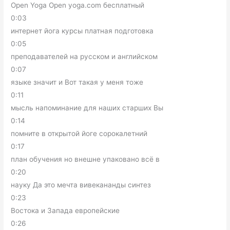
Open Yoga Open yoga.com бесплатный
0:03
интернет йога курсы платная подготовка
0:05
преподавателей на русском и английском
0:07
языке значит и Вот такая у меня тоже
0:11
мысль напоминание для наших старших Вы
0:14
помните в открытой йоге сорокалетний
0:17
план обучения но внешне упаковано всё в
0:20
науку Да это мечта вивекананды синтез
0:23
Востока и Запада европейские
0:26