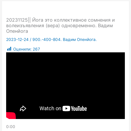
20231125|| Йога это коллективное сомнения и
волеизъявления (вера) одновременно. Вадим
Опенйога
2023-12-24
/
900.-400-804. Вадим Опенйога.
Оценили:
267
0:00