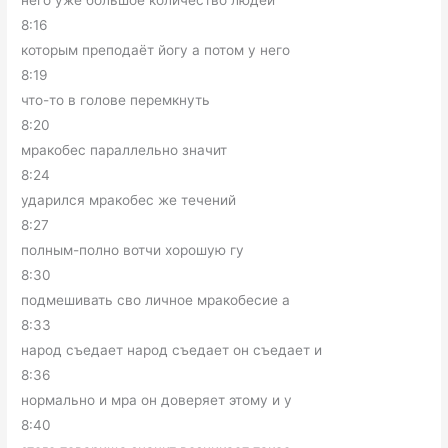
него уже большое количество людей
8:16
которым преподаёт йогу а потом у него
8:19
что-то в голове перемкнуть
8:20
мракобес параллельно значит
8:24
ударился мракобес же течений
8:27
полным-полно вотчи хорошую гу
8:30
подмешивать сво личное мракобесие а
8:33
народ съедает народ съедает он съедает и
8:36
нормально и мра он доверяет этому и у
8:40