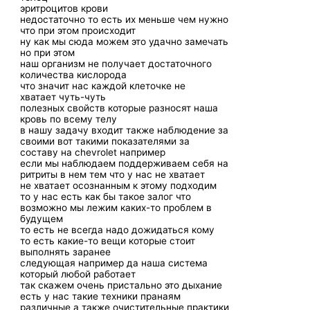
эритроцитов крови
недостаточно то есть их меньше чем нужно
что при этом происходит
ну как мы сюда можем это удачно замечать
но при этом
наш организм не получает достаточного
количества кислорода
что значит нас каждой клеточке не
хватает чуть-чуть
полезных свойств которые разносят наша
кровь по всему телу
в нашу задачу входит также наблюдение за
своими вот такими показателями за
составу на chevrolet например
если мы наблюдаем поддерживаем себя на
ритриты в нем тем что у нас не хватает
не хватает осознанным к этому подходим
то у нас есть как бы такое залог что
возможно мы лежим каких-то проблем в
будущем
то есть не всегда надо дожидаться кому
то есть какие-то вещи которые стоит
выполнять заранее
следующая например да наша система
который любой работает
так скажем очень пристально это дыхание
есть у нас такие техники пранаям
различные а также очистительные практики