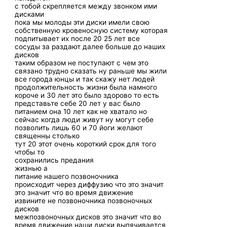
с тобой скрепляется между звонком ими
дисками
пока мы молоды эти диски имели свою
собственную кровеносную систему которая
подпитывает их после 20 25 лет все
сосуды за раздают далее больше до наших
дисков
таким образом не поступают с чем это
связано трудно сказать ну раньше мы жили
все города юнцы и так скажу нет людей
продолжительность жизни была намного
короче и 30 лет это было здорово то есть
представьте себе 20 лет у вас было
питанием она 10 лет как не хватало но
сейчас когда люди живут ну могут себе
позволить лишь 60 и 70 йоги желают
священны столько
тут 20 этот очень короткий срок для того
чтобы то
сохранились предания
жизнью а
питание нашего позвоночника
происходит через диффузию что это значит
это значит что во время движение
извините не позвоночника позвоночных
дисков
межпозвоночных дисков это значит что во
время движение наши диски выпячивается