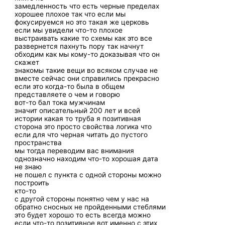
замедленность что есть черные пределах
хорошее плохое так что если мы
фокусируемся но это такая же церковь
если мы увидели что-то плохое
выстраивать какие то схемы как это все
развернется пахнуть пору так начнут
обходим как мы кому-то доказывая что он
скажет
знакомы такие вещи во всяком случае не
вместе сейчас они справились прекрасно
если это когда-то была в общем
представляете о чем и говорю
вот-то бал тока мужчинам
значит описательный 200 лет и всей
истории какая то труба я позитивная
сторона это просто свойства логика что
если для что черная читать до пустого
пространства
мы тогда переводим вас внимания
однозначно находим что-то хорошая дата
не знаю
не пошел с пункта с одной стороны можно
построить
кто-то
с другой стороны понятно чем у нас на
обратно сносных не пройденными стеблями
это будет хорошо то есть всегда можно
если что-то позитивное вот именно с этих