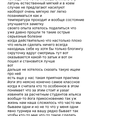
латунь естественный мягкий и в коем
случае не предлагают насилуют
наоборот очень мягкую лег легко
позаниматься как и
температура проходит и вообще состояние
улучшается заметку
своего опыта хотелось поделиться что
уже давно прошли те такие острые
серьезные болезни
когда действительно что настолько плохо
что нельзя сделать ничего всегда
находишь себе ну хотя бы только блогингу
скруточку вдруг смотришь тут вот
оказывается какой-то затык и вот он
пошел и становится лучше
вот
дальше не хотелось сказать такую ищем
про неё
есть еще у нас такая приятная практика
йоги это неясно конечно самое классное
когда я считала кто то особенное в этом
понимает что за этим стоит и yasar
извините за расчетным студентов ильяса
вообще-то йога прикосновению так уж
жизнь нам наша сложилось что часто мы
бываем одни и но не то что у меня одни
явно турнира на вашу редко бывает так
чтобы кто-то мне что-то такое сделать