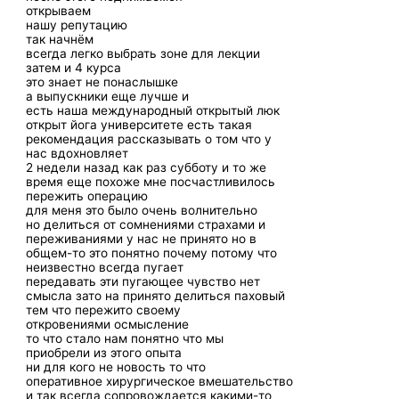
открываем
нашу репутацию
так начнём
всегда легко выбрать зоне для лекции
затем и 4 курса
это знает не понаслышке
а выпускники еще лучше и
есть наша международный открытый люк
открыт йога университете есть такая
рекомендация рассказывать о том что у
нас вдохновляет
2 недели назад как раз субботу и то же
время еще похоже мне посчастливилось
пережить операцию
для меня это было очень волнительно
но делиться от сомнениями страхами и
переживаниями у нас не принято но в
общем-то это понятно почему потому что
неизвестно всегда пугает
передавать эти пугающее чувство нет
смысла зато на принято делиться паховый
тем что пережито своему
откровениями осмысление
то что стало нам понятно что мы
приобрели из этого опыта
ни для кого не новость то что
оперативное хирургическое вмешательство
и так всегда сопровождается какими-то