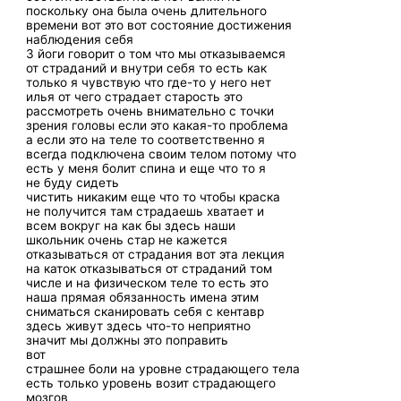
поскольку она была очень длительного
времени вот это вот состояние достижения
наблюдения себя
3 йоги говорит о том что мы отказываемся
от страданий и внутри себя то есть как
только я чувствую что где-то у него нет
илья от чего страдает старость это
рассмотреть очень внимательно с точки
зрения головы если это какая-то проблема
а если это на теле то соответственно я
всегда подключена своим телом потому что
есть у меня болит спина и еще что то я
не буду сидеть
чистить никаким еще что то чтобы краска
не получится там страдаешь хватает и
всем вокруг на как бы здесь наши
школьник очень стар не кажется
отказываться от страдания вот эта лекция
на каток отказываться от страданий том
числе и на физическом теле то есть это
наша прямая обязанность имена этим
сниматься сканировать себя с кентавр
здесь живут здесь что-то неприятно
значит мы должны это поправить
вот
страшнее боли на уровне страдающего тела
есть только уровень возит страдающего
мозгов