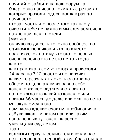
почитайте зайдите на наш форум на
9 карьерно написано почитать а ретритах
которые проходят здесь вот как раз до
начинается
вторая часть что после того как нас у
очистки тебе не нужно и мы сделаем очень
важно привлечь в степи
[музыка]
отлично когда есть конечно сообщество
единомышленников и что-то вместе
практикуется потому что это во первых
очень конечно это не это не то что до
как-то
как практика в семье которая происходит
24 часа на 7 10 знаете и не получить
какие-то результаты очень сложно да в
общем-то цель атаки из равно себе
конечно же все родители старик но
вот но когда это какой то конечно или
притом 36 часов до даже или сильно не то
мы окунаемся в этот
вам наслаждение счастья пребывания в
азбуке школы и потом ван или таким
наполненных тут очень классно
умельцами суд летом
трать
излишки вернуть семью тем с кем у нас
есть непосредственный такие блага вы так