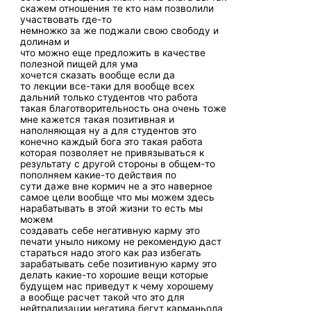
скажем отношения те кто нам позволили
участвовать где-то
немножко за же поджали свою свободу и
долинам и
что можно еще предложить в качестве
полезной пищей для ума
хочется сказать вообще если да
то лекции все-таки для вообще всех
дальний только студентов что работа
такая благотворительность она очень тоже
мне кажется такая позитивная и
наполняющая ну а для студентов это
конечно каждый бога это такая работа
которая позволяет не привязываться к
результату с другой стороны в общем-то
пополняем какие-то действия по
сути даже вне кормич не а это наверное
самое цели вообще что мы можем здесь
нарабатывать в этой жизни то есть мы
можем
создавать себе негативную карму это
печати уныло никому не рекомендую даст
стараться надо этого как раз избегать
зарабатывать себе позитивную карму это
делать какие-то хорошие вещи которые
будущем нас приведут к чему хорошему
а вообще расчет такой что это для
нейтрализации негатива бегут карманьола