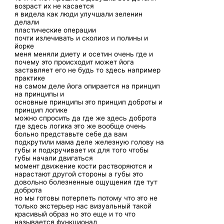
возраст их не касается
я видела как люди улучшали зеленин
делали
пластические операции
почти излечивать и сколиоз и полины и
йорке
меня меняли диету и осетин очень где и
почему это происходит может йога
заставляет его не будь то здесь например
практике
на самом деле йога опирается на принцип
на принципы и
основные принципы это принцип доброты и
принцип логике
можно спросить да где же здесь доброта
где здесь логика это же вообще очень
больно представьте себе да вам
подкрутили мама деле железную голову на
губы и подкручивает их для того чтобы
губы начали двигаться
момент движение кости растворяются и
нарастают другой стороны а губы это
довольно болезненные ощущения где тут
доброта
но мы готовы потерпеть потому что это не
только экстерьер нас визуальный такой
красивый образ но это еще и то что
называется функционал