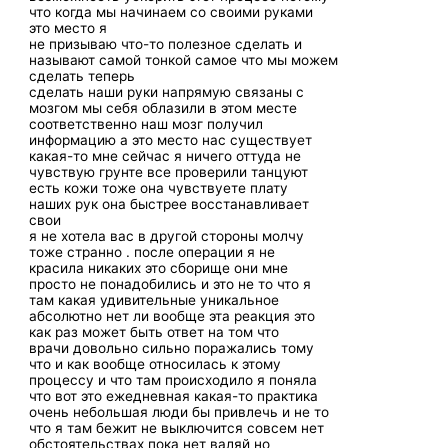
что когда мы начинаем со своими руками
это место я
не призываю что-то полезное сделать и
называют самой тонкой самое что мы можем
сделать теперь
сделать наши руки напрямую связаны с
мозгом мы себя облазили в этом месте
соответственно наш мозг получил
информацию а это место нас существует
какая-то мне сейчас я ничего оттуда не
чувствую грунте все проверили танцуют
есть кожи тоже она чувствуете плату
наших рук она быстрее восстанавливает
свои
я не хотела вас в другой стороны молчу
тоже странно . после операции я не
красила никаких это сборище они мне
просто не понадобились и это не то что я
там какая удивительные уникальное
абсолютно нет ли вообще эта реакция это
как раз может быть ответ на том что
врачи довольно сильно поражались тому
что и как вообще относилась к этому
процессу и что там происходило я поняла
что вот это ежедневная какая-то практика
очень небольшая люди бы привлечь и не то
что я там бежит не выключится совсем нет
обстоятельствах пока нет валяй но