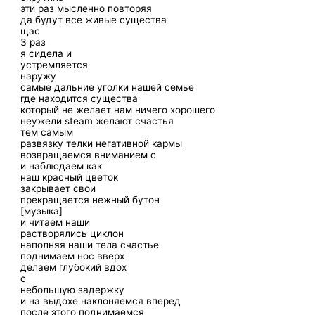
эти раз мысленно повторяя
да будут все живые существа
щас
3 раз
я сидела и
устремляется
наружу
самые дальние уголки нашей семье
где находится существа
который не желает нам ничего хорошего
неужели steam желают счастья
тем самым
развязку телки негативной кармы
возвращаемся вниманием c
и наблюдаем как
наш красный цветок
закрывает свои
прекращается нежный бутон
[музыка]
и читаем наши
растворялись циклон
наполняя наши тела счастье
поднимаем нос вверх
делаем глубокий вдох
с
небольшую задержку
и на выдохе наклоняемся вперед
после этого поднимаемся