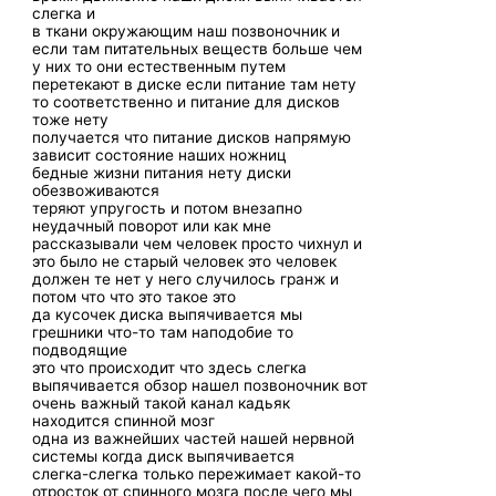
слегка и
в ткани окружающим наш позвоночник и
если там питательных веществ больше чем
у них то они естественным путем
перетекают в диске если питание там нету
то соответственно и питание для дисков
тоже нету
получается что питание дисков напрямую
зависит состояние наших ножниц
бедные жизни питания нету диски
обезвоживаются
теряют упругость и потом внезапно
неудачный поворот или как мне
рассказывали чем человек просто чихнул и
это было не старый человек это человек
должен те нет у него случилось гранж и
потом что что это такое это
да кусочек диска выпячивается мы
грешники что-то там наподобие то
подводящие
это что происходит что здесь слегка
выпячивается обзор нашел позвоночник вот
очень важный такой канал кадьяк
находится спинной мозг
одна из важнейших частей нашей нервной
системы когда диск выпячивается
слегка-слегка только пережимает какой-то
отросток от спинного мозга после чего мы