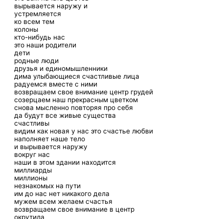
вырывается наружу и
устремляется
ко всем тем
колоны
кто-нибудь нас
это наши родители
дети
родные люди
друзья и единомышленники
дима улыбающиеся счастливые лица
радуемся вместе с ними
возвращаем свое внимание центр грудей
созерцаем наш прекрасным цветком
снова мысленно повторяя про себя
да будут все живые существа
счастливы
видим как новая у нас это счастье любви
наполняет наше тело
и вырывается наружу
вокруг нас
наши в этом здании находится
миллиарды
миллионы
незнакомых на пути
им до нас нет никакого дела
мужем всем желаем счастья
возвращаем свое внимание в центр
окрутила