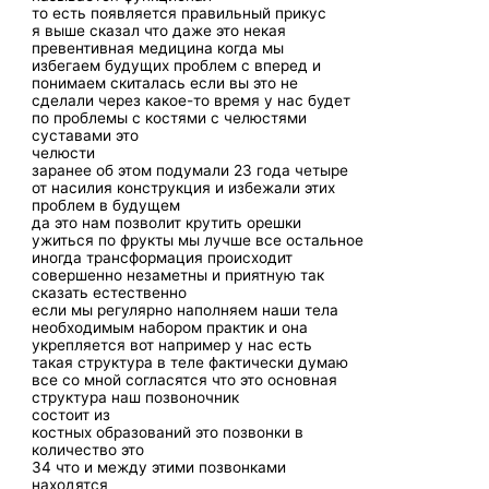
то есть появляется правильный прикус
я выше сказал что даже это некая
превентивная медицина когда мы
избегаем будущих проблем с вперед и
понимаем скиталась если вы это не
сделали через какое-то время у нас будет
по проблемы с костями с челюстями
суставами это
челюсти
заранее об этом подумали 23 года четыре
от насилия конструкция и избежали этих
проблем в будущем
да это нам позволит крутить орешки
ужиться по фрукты мы лучше все остальное
иногда трансформация происходит
совершенно незаметны и приятную так
сказать естественно
если мы регулярно наполняем наши тела
необходимым набором практик и она
укрепляется вот например у нас есть
такая структура в теле фактически думаю
все со мной согласятся что это основная
структура наш позвоночник
состоит из
костных образований это позвонки в
количество это
34 что и между этими позвонками
находятся