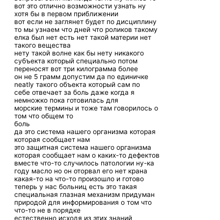
вот это отлично возможности узнать ну
хотя бы в первом приближении
вот если не заглянет будет по дисциплину
то мы узнаем что дней что роликов такому
елка был нет есть нет такой материи нет
такого вещества
нету такой волне как бы нету никакого
субъекта который специально потом
переносят вот три килограмма более
он не 5 грамм допустим да по единичке
neatly такого объекта который сам по
себе отвечает за боль даже когда я
немножко пока готовилась для
морские термины и тоже там говорилось о
том что общем то
боль
да это система нашего организма которая
которая сообщает нам
это защитная система нашего организма
которая сообщает нам о каких-то дефектов
вместе что-то случилось патологии ну-ка
году масло но он оторвал его нет крана
какая-то на что-то произошло и готово
теперь у нас больниц есть это такая
специальная глазная механизм придуман
природой для информирования о том что
что-то не в порядке
естественно исходя из этих знаний