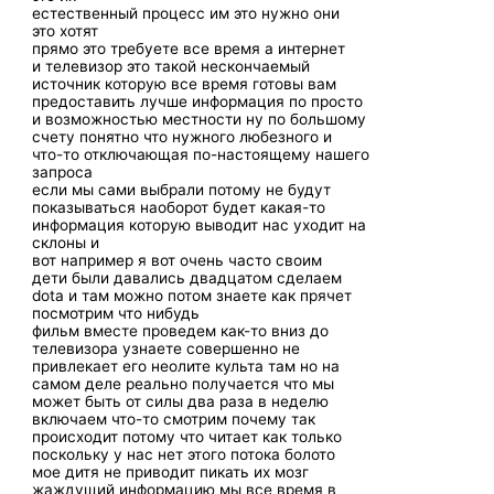
естественный процесс им это нужно они
это хотят
прямо это требуете все время а интернет
и телевизор это такой нескончаемый
источник которую все время готовы вам
предоставить лучше информация по просто
и возможностью местности ну по большому
счету понятно что нужного любезного и
что-то отключающая по-настоящему нашего
запроса
если мы сами выбрали потому не будут
показываться наоборот будет какая-то
информация которую выводит нас уходит на
склоны и
вот например я вот очень часто своим
дети были давались двадцатом сделаем
dota и там можно потом знаете как прячет
посмотрим что нибудь
фильм вместе проведем как-то вниз до
телевизора узнаете совершенно не
привлекает его неолите культа там но на
самом деле реально получается что мы
может быть от силы два раза в неделю
включаем что-то смотрим почему так
происходит потому что читает как только
поскольку у нас нет этого потока болото
мое дитя не приводит пикать их мозг
жаждущий информацию мы все время в