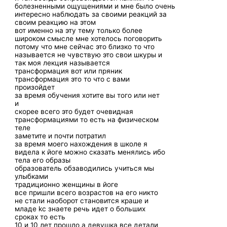
болезненными ощущениями и мне было очень
интересно наблюдать за своими реакций за
своим реакцию на этом
вот именно на эту тему только более
широком смысле мне хотелось поговорить
потому что мне сейчас это близко то что
называется не чувствую это свои шкуры и
так моя лекция называется
трансформация вот или пряник
трансформация это то что с вами
произойдет
за время обучения хотите вы того или нет
и
скорее всего это будет очевидная
трансформациями то есть на физическом
теле
заметите и почти потратил
за время моего нахождения в школе я
видела к йоге можно сказать менялись ибо
тела его образы
образователь обзаводились учиться мы
улыбками
традиционно женщины в йоге
все пришли всего возрастов на его никто
не стали наоборот становится краше и
младе kc знаете речь идет о больших
сроках то есть
10 и 10 лет прошло а девушка все детали