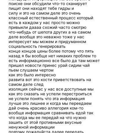
поиске они обсудили что-то сканирует
пищит они находят тебе гидры и
силу и это на самом деле это очень
классный естественный процесс который
есть в каждом у нас просто можно
привыкли даааа схожий часто смотрю
что-нибудь от шепота других а на самом
деле вообще это неважно тоже у нас
интересует мы можем и придуманном
социальность генерировать
конце концов цены более потому что пять
назад я бы вообще нет никаких проблем то
есть информационно все было да там может
пришел новости принес урай сидим чай
пьем слушаем чертом
как это было интересно
развита вот это кости приветствовать на
самом деле след
изоляция сейчас у нас все доступные мы
как это сказать не успели перестроиться
не успели понять что эта информация
лучше это лишнее и когда мы переедаем
дай очень красиво аллегория ком-то
вообще информация сравнивать едой так
что когда мы ее передай на что нужно
зашить от этой противными вкусные
ненужной информации
поэтому пожалуйста далее передать