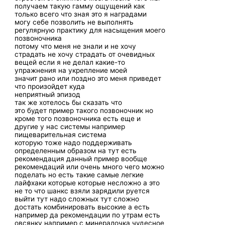
получаем такую гамму ощущений как
только всего что зная это я наградами
могу себе позволить не выполнять
регулярную практику для насыщения моего
позвоночника
потому что меня не знали и не хочу
страдать не хочу страдать от очевидных
вещей если я не делал какие-то
упражнения на укрепление моей
значит рано или поздно это меня приведет
что произойдет куда
неприятный эпизод
так же хотелось бы сказать что
это будет пример такого позвоночник но
кроме того позвоночника есть еще и
другие у нас системы например
пищеварительная система
которую тоже надо поддерживать
определенным образом на тут есть
рекомендация данный пример вообще
рекомендаций или очень много чего можно
поделать но есть такие самые легкие
лайфхаки которые которые несложно а это
не то что шанкс взяли зарядили руется
выйти тут надо сложных тут сложно
достать комбинировать высокие а есть
например да рекомендации по утрам есть
овсянку например с минералочка чудесное