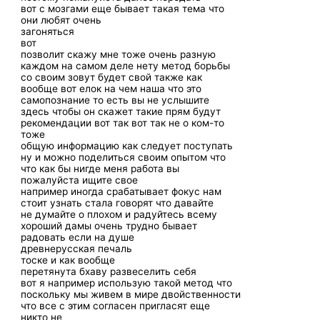
вот с мозгами еще бывает такая тема что
они любят очень
загоняться
вот
позволит скажу мне тоже очень разную
каждом на самом деле нету метод борьбы
со своим зовут будет свой также как
вообще вот елок на чем наша что это
самопознание то есть вы не услышите
здесь чтобы он скажет такие прям будут
рекомендации вот так вот так не о ком-то
тоже
общую информацию как следует поступать
ну и можно поделиться своим опытом что
что как бы нигде меня работа вы
пожалуйста ищите свое
например иногда срабатывает фокус нам
стоит узнать стала говорят что давайте
не думайте о плохом и радуйтесь всему
хороший дамы очень трудно бывает
радовать если на душе
древнерусская печаль
тоске и как вообще
перетянута бхаву развеселить себя
вот я например использую такой метод что
поскольку мы живем в мире двойственности
что все с этим согласен пригласят еще
никто не