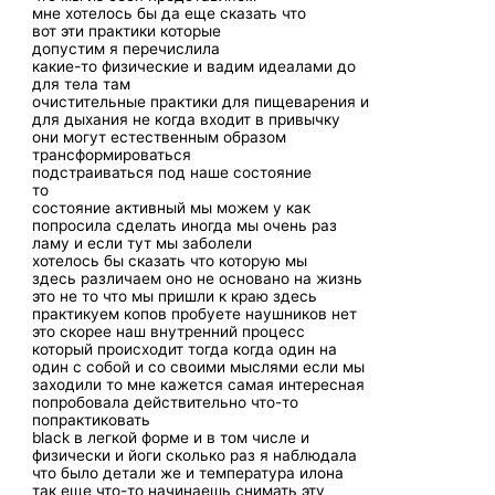
мне хотелось бы да еще сказать что
вот эти практики которые
допустим я перечислила
какие-то физические и вадим идеалами до
для тела там
очистительные практики для пищеварения и
для дыхания не когда входит в привычку
они могут естественным образом
трансформироваться
подстраиваться под наше состояние
то
состояние активный мы можем у как
попросила сделать иногда мы очень раз
ламу и если тут мы заболели
хотелось бы сказать что которую мы
здесь различаем оно не основано на жизнь
это не то что мы пришли к краю здесь
практикуем копов пробуете наушников нет
это скорее наш внутренний процесс
который происходит тогда когда один на
один с собой и со своими мыслями если мы
заходили то мне кажется самая интересная
попробовала действительно что-то
попрактиковать
black в легкой форме и в том числе и
физически и йоги сколько раз я наблюдала
что было детали же и температура илона
так еще что-то начинаешь снимать эту