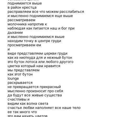
поднимается выше
в район крестца
расправляем все что можем расслабиться
и мысленно поднимаемся еще выше
рассматриваем
молочника напротив к
наблюдая как питается наш и бог при
дыхании
и мысленно поднимаемся выше
находим точку в центре груди
просматриваем ем
и
виде представляем церкви груди
как из ниоткуда для и нежный бутон
это бутон лотоса или любого другого
цветка который нам нравится
мы представляем
как этот бутон
lounge
раскрывается
не превращается прекрасный
мысленно произносит про себя
да будут все живые существа
счастливы и
видим как волна света
счастье любви наполняет все наше тело
ее так много что
это вам начать цветов