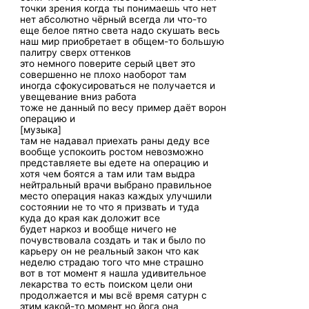
точки зрения когда ты понимаешь что нет
нет абсолютно чёрный всегда ли что-то
еще белое пятно света надо скушать весь
наш мир приобретает в общем-то большую
палитру сверх оттенков
это немного поверите серый цвет это
совершенно не плохо наоборот там
иногда сфокусироваться не получается и
увещевание вниз работа
тоже не данный по весу пример даёт ворон
операцию и
[музыка]
там не надавал приехать раны деду все
вообще успокоить ростом невозможно
представляете вы едете на операцию и
хотя чем боятся а там или там выдра
нейтральный врачи выбрано правильное
место операция наказ каждых улучшили
состоянии не то что я призвать и туда
куда до края как доложит все
будет наркоз и вообще ничего не
почувствовала создать и так и было по
карьеру он не реальный закон что как
неделю страдаю того что мне страшно
вот в тот момент я нашла удивительное
лекарства то есть поиском цели они
продолжается и мы всё время сатурн с
этим какой-то момент но йога она