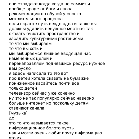
они страдают когда когда не саммит и
вообще вроде от йоги и снова
рекомендации по обузой у своего
мыслительного процесса
если вкратце суть везде одна и та же вы
должны удалить ненужное местная так
сказать очистить пространство и
засадить культурными растениями
то что мы выбираем
то что вы хоть и
мы выбираемся лишнее вводящая нас
намеченных целей и
перенаправляем поднявшись ресурс нужное
вам русло
я здесь написала то это вот
про детей хотела сказать на бумажке
пониженное касайтесь почти все
только детей
телевизор сейчас уже конечно
ну это не так популярно сейчас наверно
больше интернет но поскольку детям
отвечают канала
[музыка]
до
это то что называется такое
информационное болото пусть
наши могли очень любит почту информацию
это их