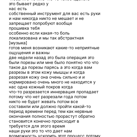
это бывает редко у
нас есть
собственный инструмент для вас есть руки
и нам никогда никто не мешает и не
запрещает попробуют вообще
прошивка тебя
особенно если какая-то боль
локализована и мы так абстрактная
[музыка]
готов меня возникают какие-то неприятные
ощущения и важны
две недели назад это была операция это
были порезы или мне было понятно что что
такое да порезы парясь а это когда вам
разрезы в этом кожу мышцы и когда
разрезая кожу она очень сильно и и
нормировано очень много не находится у
нас одна кожный покров когда
что-то разрезается иннервация пропадает
потому что нет разрезали года потом
никто не будет жевать потом все
составили или должно пройти какой-то
период времени перед тем как нервные
окончания полностью прорастут обратно
становится конечно происходит в
требуется для этого время
наши руки это то что дает нам
возможность ускорить этот процесс потому