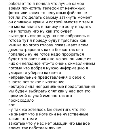
работает то я поняла что лучше самое
время почистить телефон от ненужных
фоток или каких-то ненужных файлов не
тот ли это делать самому заткнуть момент
он слишком ярким и острой вместе с тем я
не могла впасть в панику не хочу впадать
не и потому что ну как это будет
выглядеть озеро жду на все собрались и
готова тут я приеду будут трястись как
мышка до этого голову показывает всем
демонстрировать как я боюсь так она
попалась ну не готов надо пробраться
будет а значит пищи не маюсь он чище из
них он неладное что-то очень символичным
потому что добрая нужно информацию я
умираю я убираю какие-то
неправильные представления о себе к
знаете вот такое выражение
нектара лида неправильные представления
мы будем выбирать спят как у нас вот это
прям мой случай именно так это
происходило
вот
ну так же хотелось бы отметить что это
не значит что в йоге они не чувственные
какие-то там и
зажатые что у нас нет эмоций что мы все
время так работаем лучше