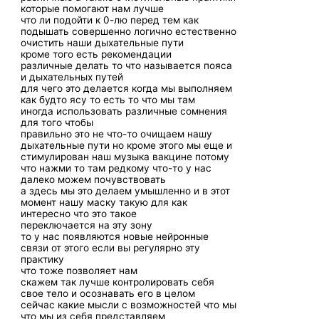
которые помогают нам лучше
что ли подойти к 0-лю перед тем как
подышать совершенно логично естественно
очистить наши дыхательные пути
кроме того есть рекомендации
различные делать то что называется пояса
и дыхательных путей
для чего это делается когда мы выполняем
как будто ясу то есть то что мы там
иногда использовать различные сомнения
для того чтобы
правильно это не что-то очищаем нашу
дыхательные пути но кроме этого мы еще и
стимулирован наш музыка вакцине потому
что нажми то там редкому что-то у нас
далеко можем почувствовать
а здесь мы это делаем умышленно и в этот
момент нашу маску такую для как
интересно что это такое
переключается на эту зону
то у нас появляются новые нейронные
связи от этого если вы регулярно эту
практику
что тоже позволяет нам
скажем так лучше контролировать себя
свое тело и осознавать его в целом
сейчас какие мысли с возможностей что мы
что мы из себя представляем