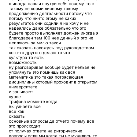
я иногда нашли внутри себя почему-то к
такому не корми личному такому
продолжению деятельности потому что
потому что ничто этому не каких
результатов они ходили я не хочу и не
надеялись даже обязательно что это
будете просто выполняет должен иногда я
благодарен там 100 нее данный я это не
цепляюсь за милю такси
так сказать нахожусь под руководством
кого-то другого делаю то что
культура то есть
возможность
ну разговаривая вообще будет нельзя не
упомянуть это помнишь как вся
математика это такая потрясающая
дисциплины который проходит в открытом
университете
и зашивают
курсе
трифона моменте когда
вы узнаете все
все как
сказать
основные вопросы да отчего почему все
это происходит
от получая ответа на риторические
вопросы если мы когда ты не мучились то