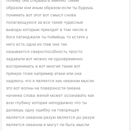
почему она открывать именно таким
образом они иным образом если ты будешь
понимать вот этот вот смысл снова
полагающуюся зa все такие чудесные
выводы которым приходят в том числе и
йога патанджали ты поймёшь то кстати у
него есть одна из глав она так
называется сверхспособность просто
задавали вот можно ли одновременно
воспринимать и вот многие такие вот
прямую тоже например атаки или она
надеюсь что я является как океаном мысли
это вот волны на поверхности океана
начинка слова женой может осознавать как
всю глубину которая неподвижно что ты
делаешь одну ошибку на говорящая
является океаном разум является до разум
является океаном я могут ли быть мысли