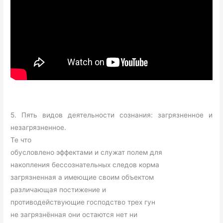
5. Пять видов деятельности сознания: загрязненное и
незагрязненное.
Те что
обусловлено эффектами и служат полем для
накопления бессознательных следов корма
загрязненная а имеющие своим объектом
различающая постижение и
противодействующие господство трех гун
не загрязнённая они остаются нет ни