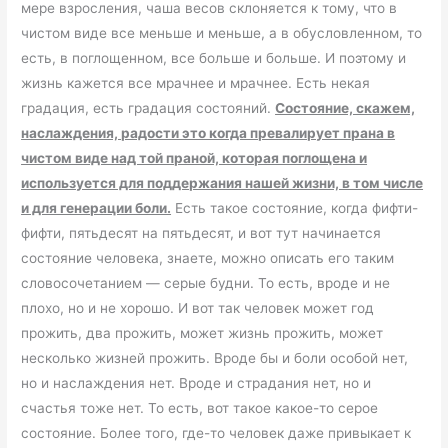
мере взросления, чаша весов склоняется к тому, что в
чистом виде все меньше и меньше, а в обусловленном, то
есть, в поглощенном, все больше и больше. И поэтому и
жизнь кажется все мрачнее и мрачнее. Есть некая
градация, есть градация состояний.
Состояние, скажем,
наслаждения, радости это когда превалирует прана в
чистом виде над той праной, которая поглощена и
используется для поддержания нашей жизни, в том числе
и для генерации боли.
Есть такое состояние, когда фифти-
фифти, пятьдесят на пятьдесят, и вот тут начинается
состояние человека, знаете, можно описать его таким
словосочетанием — серые будни. То есть, вроде и не
плохо, но и не хорошо. И вот так человек может год
прожить, два прожить, может жизнь прожить, может
несколько жизней прожить. Вроде бы и боли особой нет,
но и наслаждения нет. Вроде и страдания нет, но и
счастья тоже нет. То есть, вот такое какое-то серое
состояние. Более того, где-то человек даже привыкает к