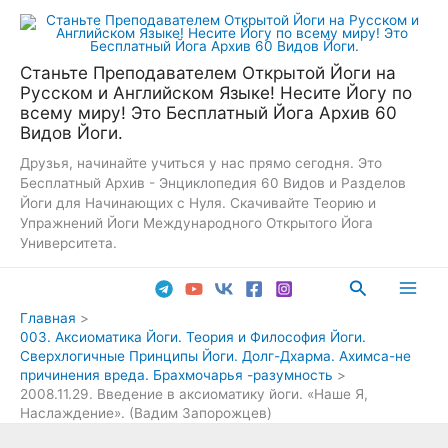
Перейти
к
содержимому
Станьте Преподавателем Открытой Йоги на
Русском и Английском Языке! Несите Йогу по
всему миру! Это Бесплатный Йога Архив 60
Видов Йоги.
Друзья, начинайте учиться у нас прямо сегодня. Это
Бесплатный Архив - Энциклопедия 60 Видов и Разделов
Йоги для Начинающих с Нуля. Скачивайте Теорию и
Упражнений Йоги Международного Открытого Йога
Университета.
Поиск
Main
Главная
003. Аксиоматика Йоги. Теория и Философия Йоги.
Men
Сверхлогичные Принципы Йоги. Долг-Дхарма. Ахимса-не
причинения вреда. Брахмочарья -разумность
2008.11.29. Введение в аксиоматику йоги. «Наше Я,
Наслаждение». (Вадим Запорожцев)