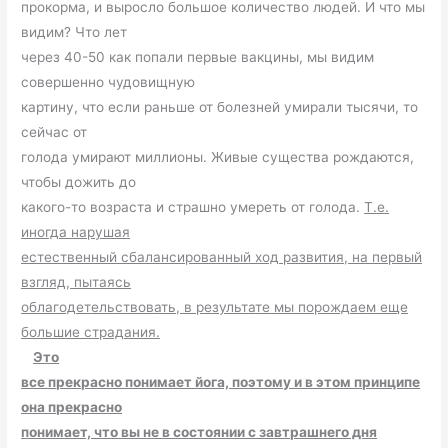
прокорма, и выросло большое количество людей. И что мы
видим? Что лет
через 40-50 как попали первые вакцины, мы видим
совершенно чудовищную
картину, что если раньше от болезней умирали тысячи, то
сейчас от
голода умирают миллионы. Живые существа рождаются,
чтобы дожить до
какого-то возраста и страшно умереть от голода.
Т.е.
иногда нарушая
естественный сбалансированный ход развития, на первый
взгляд, пытаясь
облагодетельствовать, в результате мы порождаем еще
большие страдания.
Это
все прекрасно понимает йога, поэтому и в этом принципе
она прекрасно
понимает, что вы не в состоянии с завтрашнего дня