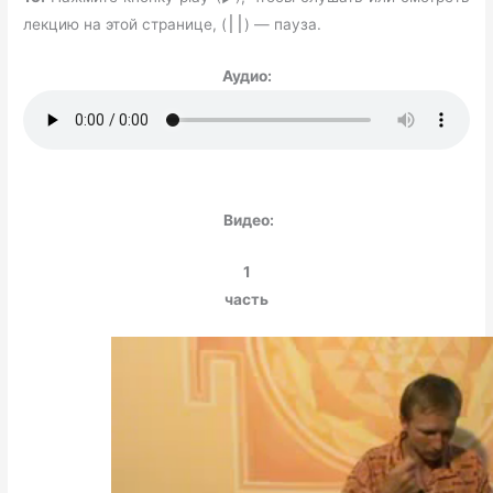
лекцию на этой странице, (
) — пауза.
׀׀
Аудио:
Видео:
1
часть