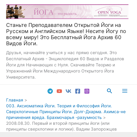
Перейти
к
содержимому
Станьте Преподавателем Открытой Йоги на
Русском и Английском Языке! Несите Йогу по
всему миру! Это Бесплатный Йога Архив 60
Видов Йоги.
Друзья, начинайте учиться у нас прямо сегодня. Это
Бесплатный Архив - Энциклопедия 60 Видов и Разделов
Йоги для Начинающих с Нуля. Скачивайте Теорию и
Упражнений Йоги Международного Открытого Йога
Университета.
Поиск
Main
Главная
003. Аксиоматика Йоги. Теория и Философия Йоги.
Men
Сверхлогичные Принципы Йоги. Долг-Дхарма. Ахимса-не
причинения вреда. Брахмочарья -разумность
2008.08.30. Первый и второй принципы йоги (или
принципы сверхлогики и логики). Вадим Запорожцев