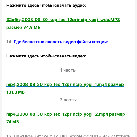
Нажмите здесь чтобы скачать аудио:
32кб/с,2008_08_30_kcp_lec_12princip_yogi_web.MP3
размер 34,8 МБ
14.
Где бесплатно скачать видео файлы лекции:
Нажмите здесь чтобы скачать видео:
1 часть
:
mp4,2008_08_30_kcp_lec_12princip_yogi_1.mp4 размер
131,3 МБ
2 часть
:
mp4,2008_08_30_kcp_lec_12princip_yogi_2.mp4 размер
74 МБ
15.
Нажмите кнопку play (►), чтобы слушать или смотреть