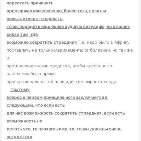
перестать причинять
вред прямо или косвенно, более того, если вы
попытаетесь это сделать,
то вы породите еще более худшую ситуацию, но в ваших
силах там, где
возможно сократить страдания
Т.е. надо было в Африку
поставлять не только медикаменты от болезней, но так же
и
противозачаточные средства, чтобы численность
населения была прямо
пропорциональна той площади, где вырастала еда.
Поэтому
вопрос в первом принципе йоге заключается в
следующем, что если есть
для нас возможность сократить страдания, если есть
возможность не
делать что-то плохого кому-то, то мы должны очень
четко этого