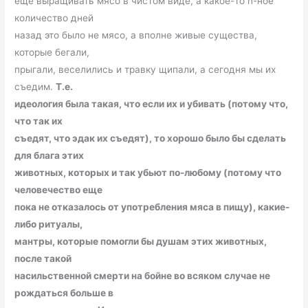
еще выращивать мясо в чистом виде, а какое-то n-ное
количество дней
назад это было не мясо, а вполне живые существа,
которые бегали,
прыгали, веселились и травку щипали, а сегодня мы их
съедим.
Т.е.
идеология была такая, что если их и убивать (потому что,
что так их
съедят, что эдак их съедят), то хорошо было бы сделать
для блага этих
животных, которых и так убьют по-любому (потому что
человечество еще
пока не отказалось от употребления мяса в пищу), какие-
либо ритуалы,
мантры, которые помогли бы душам этих животных,
после такой
насильственной смерти на бойне во всяком случае не
рождаться больше в