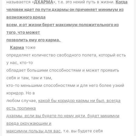
называется «
ДХАРМА
», т.е. это некий путь в жизни.
Когда
человек идет по пути дхармы он причиняет минимум из
возможного вреда
всем, и от жизни берет максимум положительного из
того, что может
позволить ему его карма.
Карма
тоже
определяет количество свободного полета, который есть
у нас, кто-то
обладает большими способностями и может проявить
себя и там, там и там,
кто-то меньшими способностями и для него более узкий
коридор. Но в
любом случае,
какой бы коридор кармы ни был, всегда
есть тропинка
дхармы, если вы будете по нему идти, будет минимум
вреда окружающим и
максимум пользы для вас
, т.е. вы будете себя