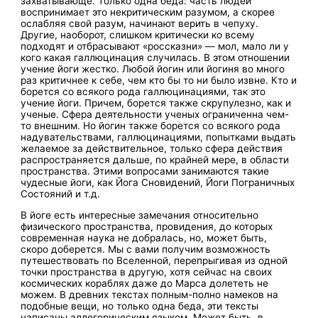
захватывающе. Только одна беда: часть людей
воспринимает это некритическим разумом, а скорее
ослабляя свой разум, начинают верить в чепуху.
Другие, наоборот, слишком критически ко всему
подходят и отбрасывают «россказни» — мол, мало ли у
кого какая галлюцинация случилась. В этом отношении
учение йоги жестко. Любой йогин или йогиня во много
раз критичнее к себе, чем кто бы то ни было извне. Кто и
борется со всякого рода галлюцинациями, так это
учение йоги. Причем, борется также скрупулезно, как и
ученые. Сфера деятельности ученых ограниченна чем-
то внешним. Но йогин также борется со всякого рода
надувательствами, галлюцинациями, попытками выдать
желаемое за действительное, только сфера действия
распространяется дальше, по крайней мере, в области
пространства. Этими вопросами занимаются такие
чудесные йоги, как Йога Сновидений, Йоги Пограничных
Состояний и т.д.
В йоге есть интересные замечания относительно
физического пространства, провидения, до которых
современная наука не добралась, но, может быть,
скоро доберется. Мы с вами получим возможность
путешествовать по Вселенной, перепрыгивая из одной
точки пространства в другую, хотя сейчас на своих
космических кораблях даже до Марса долететь не
можем. В древних текстах полным-полно намеков на
подобные вещи, но только одна беда, эти тексты
написаны аллегорическим языком. Может быть, в