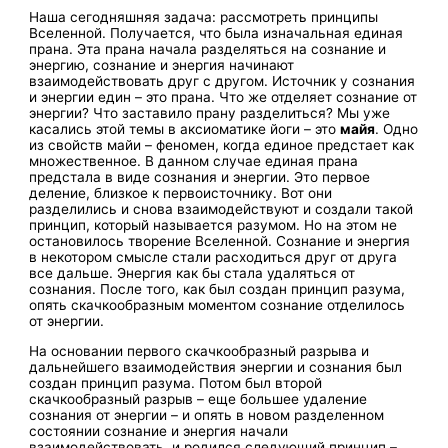
Наша сегодняшняя задача: рассмотреть принципы
Вселенной. Получается, что была изначальная единая
прана. Эта прана начала разделяться на сознание и
энергию, сознание и энергия начинают
взаимодействовать друг с другом. Источник у сознания
и энергии един – это прана. Что же отделяет сознание от
энергии? Что заставило прану разделиться? Мы уже
касались этой темы в аксиоматике йоги – это
майя
. Одно
из свойств майи – феномен, когда единое предстает как
множественное. В данном случае единая прана
предстала в виде сознания и энергии. Это первое
деление, близкое к первоисточнику. Вот они
разделились и снова взаимодействуют и создали такой
принцип, который называется разумом. Но на этом не
остановилось творение Вселенной. Сознание и энергия
в некотором смысле стали расходиться друг от друга
все дальше. Энергия как бы стала удаляться от
сознания. После того, как был создан принцип разума,
опять скачкообразным моментом сознание отделилось
от энергии.
На основании первого скачкообразный разрыва и
дальнейшего взаимодействия энергии и сознания был
создан принцип разума. Потом был второй
скачкообразный разрыв – еще большее удаление
сознания от энергии – и опять в новом разделенном
состоянии сознание и энергия начали
взаимодействовать, и родился следующий принцип –