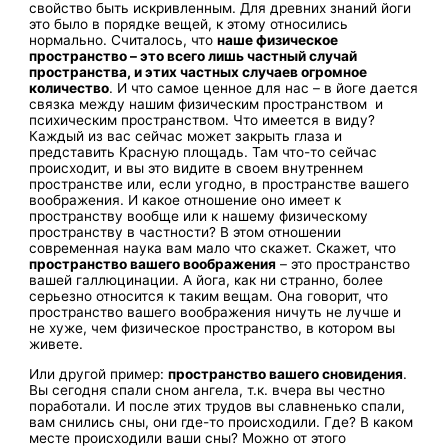
свойство быть искривленным. Для древних знаний йоги
это было в порядке вещей, к этому относились
нормально. Считалось, что
наше физическое
пространство – это всего лишь частный случай
пространства, и этих частных случаев огромное
количество
. И что самое ценное для нас – в йоге дается
связка между нашим физическим пространством и
психическим пространством. Что имеется в виду?
Каждый из вас сейчас может закрыть глаза и
представить Красную площадь. Там что-то сейчас
происходит, и вы это видите в своем внутреннем
пространстве или, если угодно, в пространстве вашего
воображения. И какое отношение оно имеет к
пространству вообще или к нашему физическому
пространству в частности? В этом отношении
современная наука вам мало что скажет. Скажет, что
пространство вашего воображения
– это пространство
вашей галлюцинации. А йога, как ни странно, более
серьезно относится к таким вещам. Она говорит, что
пространство вашего воображения ничуть не лучше и
не хуже, чем физическое пространство, в котором вы
живете.
Или другой пример:
пространство вашего сновидения
.
Вы сегодня спали сном ангела, т.к. вчера вы честно
поработали. И после этих трудов вы славненько спали,
вам снились сны, они где-то происходили. Где? В каком
месте происходили ваши сны? Можно от этого