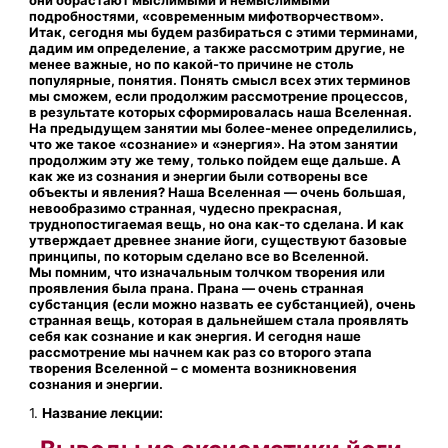
подробностями, «современным мифотворчеством».
Итак, сегодня мы будем разбираться с этими терминами,
дадим им определение, а также рассмотрим другие, не
менее важные, но по какой-то причине не столь
популярные, понятия. Понять смысл всех этих терминов
мы сможем, если продолжим рассмотрение процессов,
в результате которых сформировалась наша Вселенная.
На предыдущем занятии мы более-менее определились,
что же такое «сознание» и «энергия». На этом занятии
продолжим эту же тему, только пойдем еще дальше. А
как же из сознания и энергии были сотворены все
объекты и явления? Наша Вселенная — очень большая,
невообразимо странная, чудесно прекрасная,
труднопостигаемая вещь, но она как-то сделана. И как
утверждает древнее знание йоги, существуют базовые
принципы, по которым сделано все во Вселенной.
Мы помним, что изначальным толчком творения или
проявления была прана. Прана — очень странная
субстанция (если можно назвать ее субстанцией), очень
странная вещь, которая в дальнейшем стала проявлять
себя как сознание и как энергия. И сегодня наше
рассмотрение мы начнем как раз со второго этапа
творения Вселенной – с момента возникновения
сознания и энергии.
1.
Название лекции: