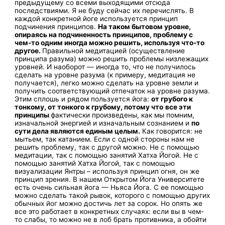
предыдущему со всеми выходящими отсюда
последствиями. Я не буду сейчас их перечислять. В
каждой конкретной йоге используется принцип
подчинения принципов.
На таком бытовом уровне,
опираясь на подчиненность принципов, проблему с
чем-то одним иногда можно решить, используя что-то
другое.
Правильной медитацией (осуществление
принципа разума) можно решить проблемы низлежащих
уровней. И наоборот — иногда то, что не получилось
сделать на уровне разума (к примеру, медитация не
получается), легко можно сделать на уровне земли и
получить соответствующий отпечаток на уровне разума.
Этим сплошь и рядом пользуется йога:
от грубого к
тонкому, от тонкого к грубому, потому что
все эти
принципы
фактически произведены, как мы помним,
изначальной энергией и изначальным сознанием и
по
сути дела являются единым целым.
Как говорится: не
мытьем, так катанием. Если с одной стороны нам не
решить проблему, так с другой можно. Не с помощью
медитации, так с помощью занятий Хатха Йогой. Не с
помощью занятий Хатха Йогой, так с помощью
визуализации Янтры – используя принцип огня, он же
принцип зрения. В нашем Открытом Йога Университете
есть очень сильная йога — Ньяса Йога. С ее помощью
можно сделать такой рывок, которого с помощью других
обычных йог можно достичь лет за сорок. Но опять же
все это работает в конкретных случаях: если вы в чем-
то слабы, то можно не в лоб брать противника, а обойти