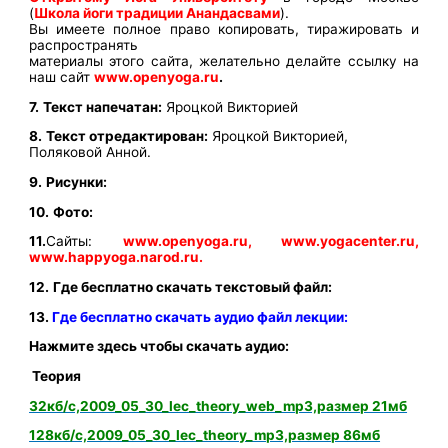
(
Школа йоги традиции Анандасвами
).
Вы имеете полное право копировать, тиражировать и
распространять
материалы этого сайта, желательно делайте ссылку на
наш сайт
www.openyoga.ru
.
7.
Текст напечатан:
Яроцкой Викторией
8.
Текст отредактирован:
Яроцкой Викторией,
Поляковой Анной.
9.
Рисунки:
10.
Фото:
11.
Сайты:
www.openyoga.ru, www.yogacenter.ru,
www.happyoga.narod.ru.
12.
Где бесплатно скачать текстовый файл:
13.
Где бесплатно скачать аудио файл лекции:
Нажмите здесь чтобы скачать аудио:
Теория
32кб/с,2009_05_30_lec_theory_web_mp3,размер 21мб
128кб/с,2009_05_30_lec_theory_mp3,размер 86мб