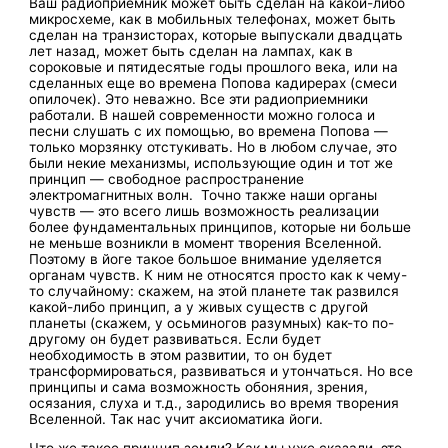
Ваш радиоприемник может быть сделан на какой-либо
микросхеме, как в мобильных телефонах, может быть
сделан на транзисторах, которые выпускали двадцать
лет назад, может быть сделан на лампах, как в
сороковые и пятидесятые годы прошлого века, или на
сделанных еще во времена Попова кадирерах (смеси
опилочек). Это неважно. Все эти радиоприемники
работали. В нашей современности можно голоса и
песни слушать с их помощью, во времена Попова —
только морзянку отстукивать. Но в любом случае, это
были некие механизмы, использующие один и тот же
принцип — свободное распространение
электромагнитных волн. Точно также наши органы
чувств — это всего лишь возможность реализации
более фундаментальных принципов, которые ни больше
не меньше возникли в момент творения Вселенной.
Поэтому в йоге такое большое внимание уделяется
органам чувств. К ним не относятся просто как к чему-
то случайному: скажем, на этой планете так развился
какой-либо принцип, а у живых существ с другой
планеты (скажем, у осьминогов разумных) как-то по-
другому он будет развиваться. Если будет
необходимость в этом развитии, то он будет
трансформироваться, развиваться и утончаться. Но все
принципы и сама возможность обоняния, зрения,
осязания, слуха и т.д., зародились во время творения
Вселенной. Так нас учит аксиоматика йоги.