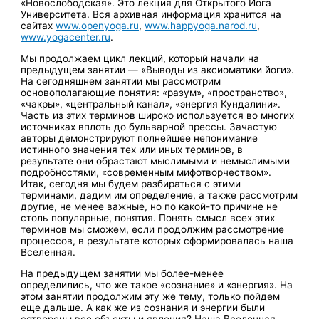
«Новослободская». Это лекция для Открытого Йога
Университета. Вся архивная информация хранится на
сайтах
www.openyoga.ru
,
www.happyoga.narod.ru
,
www.yogacenter.ru
.
Мы продолжаем цикл лекций, который начали на
предыдущем занятии — «Выводы из аксиоматики йоги».
На сегодняшнем занятии мы рассмотрим
основополагающие понятия: «разум», «пространство»,
«чакры», «центральный канал», «энергия Кундалини».
Часть из этих терминов широко используется во многих
источниках вплоть до бульварной прессы. Зачастую
авторы демонстрируют полнейшее непонимание
истинного значения тех или иных терминов, в
результате они обрастают мыслимыми и немыслимыми
подробностями, «современным мифотворчеством».
Итак, сегодня мы будем разбираться с этими
терминами, дадим им определение, а также рассмотрим
другие, не менее важные, но по какой-то причине не
столь популярные, понятия. Понять смысл всех этих
терминов мы сможем, если продолжим рассмотрение
процессов, в результате которых сформировалась наша
Вселенная.
На предыдущем занятии мы более-менее
определились, что же такое «сознание» и «энергия». На
этом занятии продолжим эту же тему, только пойдем
еще дальше. А как же из сознания и энергии были
сотворены все объекты и явления? Наша Вселенная —