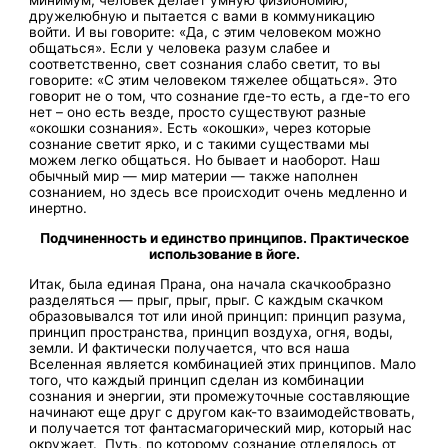
минимум, человек делает умную физиономию,
дружелюбную и пытается с вами в коммуникацию
войти. И вы говорите: «Да, с этим человеком можно
общаться». Если у человека разум слабее и
соответственно, свет сознания слабо светит, то вы
говорите: «С этим человеком тяжелее общаться». Это
говорит не о том, что сознание где-то есть, а где-то его
нет – оно есть везде, просто существуют разные
«окошки сознания». Есть «окошки», через которые
сознание светит ярко, и с такими существами мы
можем легко общаться. Но бывает и наоборот. Наш
обычный мир — мир материи — также наполнен
сознанием, но здесь все происходит очень медленно и
инертно.
Подчиненность и единство принципов. Практическое
использование в йоге.
Итак, была единая Прана, она начала скачкообразно
разделяться — прыг, прыг, прыг. С каждым скачком
образовывался тот или иной принцип: принцип разума,
принцип пространства, принцип воздуха, огня, воды,
земли. И фактически получается, что вся наша
Вселенная является комбинацией этих принципов. Мало
того, что каждый принцип сделан из комбинации
сознания и энергии, эти промежуточные составляющие
начинают еще друг с другом как-то взаимодействовать,
и получается тот фантасмагорический мир, который нас
окружает. Путь, по которому сознание отделялось от