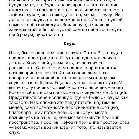
будущем те, кто будет анализировать это наследие,
смогут как-то соотнести его с реальной жизнью. Но в
любом случае, йога никогда не подменяет науку. Йога
дополняет науку, но не подменяет ее. Ученые пускай
сами по себе исследуют Вселенную, а человек,
занимающийся йогой, пускай сам по себе исследует
свой разум, чувства и т.д.
Слух.
Итак, был создан принцип разума. Потом был создан
принцип пространства. И тут еще одна маленькая
деталь. Хочу о ней упомянуть, но не хочу ее
раскрывать. С появлением принципа пространства
возник принцип, который в человеческом теле,
превратился в способность воспринимать слухом
звуковые колебания. Еще раз, у всех нас есть уши. У
кого-то слух очень острый, у кого-то не очень – но во
Вселенной есть сама возможность звуковых вибраций.
Представьте себе Вселенную, где не было бы звука как
такового. Нам сложно это представить, но, тем не
менее, сама возможность воспринимать вибрацию,
благодаря чему потом возник наш слух, могла
возникнуть не раньше, чем мог возникнуть принцип
пространства. Побочный эффект принципа пространства
— возможность возникновения того, что называется
слух.