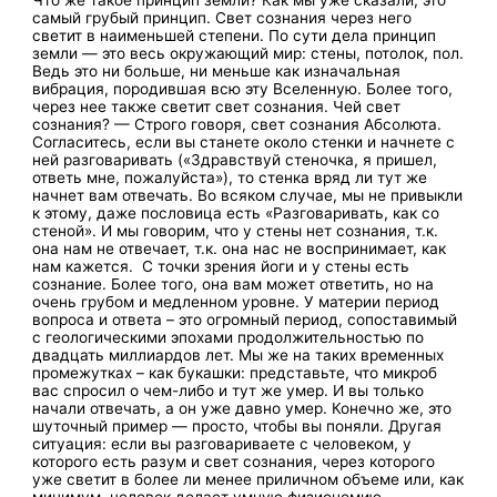
Что же такое принцип земли? Как мы уже сказали, это
самый грубый принцип. Свет сознания через него
светит в наименьшей степени. По сути дела принцип
земли — это весь окружающий мир: стены, потолок, пол.
Ведь это ни больше, ни меньше как изначальная
вибрация, породившая всю эту Вселенную. Более того,
через нее также светит свет сознания. Чей свет
сознания? — Строго говоря, свет сознания Абсолюта.
Согласитесь, если вы станете около стенки и начнете с
ней разговаривать («Здравствуй стеночка, я пришел,
ответь мне, пожалуйста»), то стенка вряд ли тут же
начнет вам отвечать. Во всяком случае, мы не привыкли
к этому, даже пословица есть «Разговаривать, как со
стеной». И мы говорим, что у стены нет сознания, т.к.
она нам не отвечает, т.к. она нас не воспринимает, как
нам кажется. С точки зрения йоги и у стены есть
сознание. Более того, она вам может ответить, но на
очень грубом и медленном уровне. У материи период
вопроса и ответа – это огромный период, сопоставимый
с геологическими эпохами продолжительностью по
двадцать миллиардов лет. Мы же на таких временных
промежутках – как букашки: представьте, что микроб
вас спросил о чем-либо и тут же умер. И вы только
начали отвечать, а он уже давно умер. Конечно же, это
шуточный пример — просто, чтобы вы поняли. Другая
ситуация: если вы разговариваете с человеком, у
которого есть разум и свет сознания, через которого
уже светит в более ли менее приличном объеме или, как