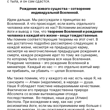
с тыла, и он сам сдастся.
Рождение живого существа – сотворение
индивидуальной Вселенной.
Идем дальше. Мы рассуждали о принципах во
Вселенной. А что происходит, если взять отдельного
человека или каждого из нас? Вспомним аксиоматику
йоги и вывод о том, что
творение Вселенной и рождение
человека в каждой его жизни – вещи тождественные
.
Мы помним соответствующие теоремы на этот счет. В
них достаточно подробно рассмотрено следующее: в
каждой жизни, несмотря на предыдущую карму,
несмотря на многочисленные предыдущие рождения и
смерти, каждое рождение идет по тому же сценарию,
по которому была сотворена вся наша Вселенная.
Рождение человека – это рождение Вселенной в
миниатюре. Каждый из нас — это отдельно взятый мир:
ни прибавить, ни убавить — целая Вселенная.
Мы также помним, что у каждого из нас есть наше Я, на
санскрите —
Атман
(неделимое), в народе — душа.
Наше Я обладает поистине невыразимыми качествами.
Фактически его природа тождественна природе
Абсолюта со всеми вытекающими отсюда
последствиями. Во-первых, наша душа (
Атман
)
беспола. При вхождении в мир, как нас учит
аксиоматика йоги, если мы воспринимаем мир больше с
позиции энергии, то мы рождаемся мужчиной, если