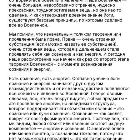
очень большая, невообразимо странная, чудесно
прекрасная, труднопостигаемая вещь, но она как-то
сделана. И как утверждает древнее знание йоги,
существуют базовые принципы, по которым сделано
все во Вселенной.
Мы помним, что изначальным толчком творения или
проявления была прана. Прана — очень странная
субстанция (если можно назвать ее субстанцией),
очень странная вещь, которая в дальнейшем стала
проявлять себя как сознание и как энергия. И сегодня
наше рассмотрение мы начнем как раз со второго этапа
творения Вселенной – с момента возникновения
сознания и энергии.
Есть сознание, есть энергия. Согласно учению йоги
сознание и энергия начинают друг с другом
взаимодействовать и от их взаимодействия появляются
все объекты и явления во Вселенной. Говоря своими
словами, все, что вы вокруг видите, любые предметы –
это проявление энергии, но невидимая структура,
которая поддерживает эти объекты или явления – это
сознание или лучи сознания. Сознание — как скелет,
вокруг которого формируется энергия. Поэтому все, что
мы видим, любой объект или явление состоит из двух
компонентов — энергии и сознания. С энергией более
или менее понятно, с сознанием тяжелее, потому что
нет возможности определить, что же такое сознание,