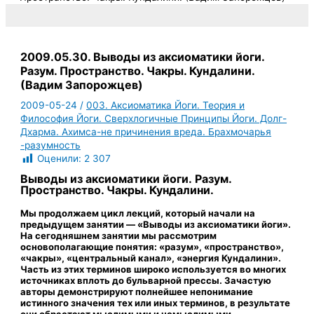
2009.05.30. Выводы из аксиоматики йоги.
Разум. Пространство. Чакры. Кундалини.
(Вадим Запорожцев)
2009-05-24
/
003. Аксиоматика Йоги. Теория и
Философия Йоги. Сверхлогичные Принципы Йоги. Долг-
Дхарма. Ахимса-не причинения вреда. Брахмочарья
-разумность
Оценили:
2 307
Выводы из аксиоматики йоги. Разум.
Пространство. Чакры. Кундалини.
Мы продолжаем цикл лекций, который начали на
предыдущем занятии — «Выводы из аксиоматики йоги».
На сегодняшнем занятии мы рассмотрим
основополагающие понятия: «разум», «пространство»,
«чакры», «центральный канал», «энергия Кундалини».
Часть из этих терминов широко используется во многих
источниках вплоть до бульварной прессы. Зачастую
авторы демонстрируют полнейшее непонимание
истинного значения тех или иных терминов, в результате
они обрастают мыслимыми и немыслимыми