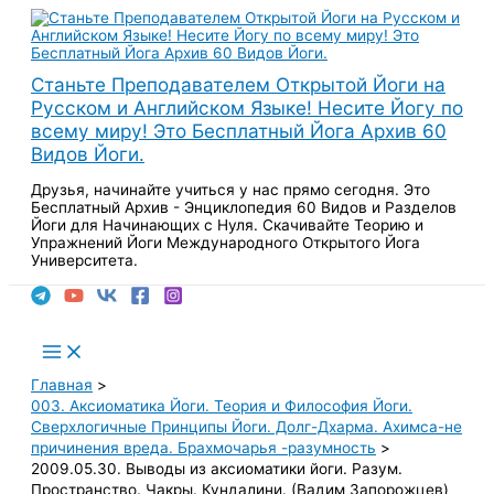
Перейти
к
содержимому
Станьте Преподавателем Открытой Йоги на
Русском и Английском Языке! Несите Йогу по
всему миру! Это Бесплатный Йога Архив 60
Видов Йоги.
Друзья, начинайте учиться у нас прямо сегодня. Это
Бесплатный Архив - Энциклопедия 60 Видов и Разделов
Йоги для Начинающих с Нуля. Скачивайте Теорию и
Упражнений Йоги Международного Открытого Йога
Университета.
Поиск
Main
Menu
Главная
003. Аксиоматика Йоги. Теория и Философия Йоги.
Сверхлогичные Принципы Йоги. Долг-Дхарма. Ахимса-не
причинения вреда. Брахмочарья -разумность
2009.05.30. Выводы из аксиоматики йоги. Разум.
Пространство. Чакры. Кундалини. (Вадим Запорожцев)