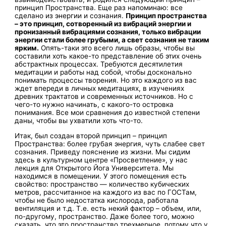
принцип Пространства. Еще раз напоминаю: все
сделано из энергии и сознания.
Принцип пространства
– это принцип, сотворенный из вибраций энергии и
пронизанный вибрациями сознания, т
олько вибрации
энергии стали более грубыми, а свет сознания не таким
ярким.
Опять-таки это всего лишь образы, чтобы вы
составили хоть какое-то представление об этих очень
абстрактных процессах. Требуются десятилетия
медитации и работы над собой, чтобы досконально
понимать процессы творения. Но это каждого из вас
ждет впереди в личных медитациях, в изучениях
древних трактатов и современных источников. Но с
чего-то нужно начинать, с какого-то островка
понимания. Все мои сравнения до известной степени
даны, чтобы вы ухватили хоть что-то.
Итак, был создан второй принцип – принцип
Пространства: более грубая энергия, чуть слабее свет
сознания. Приведу пояснение из жизни. Мы сидим
здесь в культурном центре «Просветление», у нас
лекция для Открытого Йога Университета. Мы
находимся в помещении. У этого помещения есть
свойство: пространство — количество кубических
метров, рассчитанное на каждого из вас по ГОСТам,
чтобы не было недостатка кислорода, работала
вентиляция и т.д. Т.е. есть некий фактор – объем, или,
по-другому, пространство. Даже более того, можно
сказать, что это пространство трехмерное, потому что у