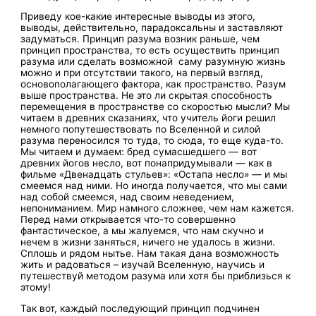
Приведу кое-какие интересные выводы из этого,
выводы, действительно, парадоксальны и заставляют
задуматься. Принцип разума возник раньше, чем
принцип пространства, то есть осуществить принцип
разума или сделать возможной саму разумную жизнь
можно и при отсутствии такого, на первый взгляд,
основополагающего фактора, как пространство. Разум
выше пространства. Не это ли скрытая способность
перемещения в пространстве со скоростью мысли? Мы
читаем в древних сказаниях, что учитель йоги решил
немного попутешествовать по Вселенной и силой
разума переносился то туда, то сюда, то еще куда-то.
Мы читаем и думаем: бред сумасшедшего — вот
древних йогов несло, вот понапридумывали — как в
фильме «Двенадцать стульев»: «Остапа несло» — и мы
смеемся над ними. Но иногда получается, что мы сами
над собой смеемся, над своим неведением,
непониманием. Мир намного сложнее, чем нам кажется.
Перед нами открывается что-то совершенно
фантастическое, а мы жалуемся, что нам скучно и
нечем в жизни заняться, ничего не удалось в жизни.
Сплошь и рядом нытье. Нам такая дана возможность
жить и радоваться – изучай Вселенную, научись и
путешествуй методом разума или хотя бы приблизься к
этому!
Так вот, каждый последующий принцип подчинен