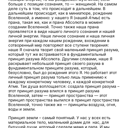
больше с позиции сознания, то — женщиной. На самом
деле суть в том, что происходит в дальнейшем. В
дальнейшем происходит, как в миниатюре, рождение
Вселенной, а именно: у нашего Я (нашей
Атмы
) есть
прана, такая же, как и прана Абсолюта в момент
создании Вселенной. Точно также наша прана
проявляется в виде нашего личного сознания и нашей
личной энергии. Наше личное сознание и наша личная
энергия при каждом нашем рождении, вхождении в
сотворенный мир повторяют все ступени творения:
наше Я сначала творит свой маленький принцип разума,
который тут же встраивается в фундаментальный
принцип разума Абсолюта. Другими словами, наше Я
раскрывает небольшой принцип своего разума в
фундаментальном принципе разума, который,
безусловно, был до рождения этого Я. Но работает этот
личный принцип разума только лишь применимо к
каждому конкретному человеку, к каждой конкретной
Атме. Так душа воплощается: создала принцип разума –
этот принцип разума влился в принцип разума
Вселенной, затем — принцип пространства — этот
принцип пространства вылился в принцип пространства
Вселенной, точно также же — принципы воздуха, огня,
воды и земли.
Принцип земли – самый понятный. У нас у всех есть
материальное тело, маленький домик для нас, для
будущей души, который сделали мама и папа. И мы,