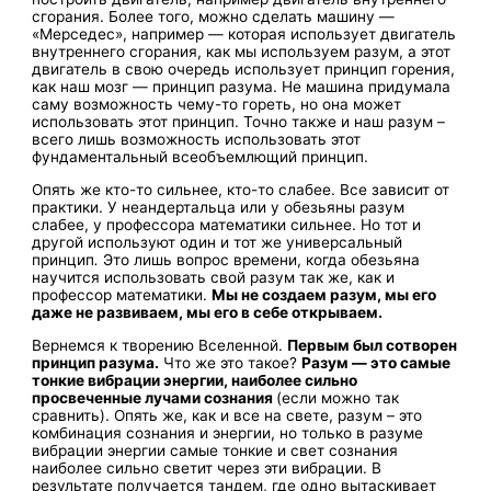
сгорания. Более того, можно сделать машину —
«Мерседес», например — которая использует двигатель
внутреннего сгорания, как мы используем разум, a этот
двигатель в свою очередь использует принцип горения,
как наш мозг — принцип разума. Не машина придумала
саму возможность чему-то гореть, но она может
использовать этот принцип. Точно также и наш разум –
всего лишь возможность использовать этот
фундаментальный всеобъемлющий принцип.
Опять же кто-то сильнее, кто-то слабее. Все зависит от
практики. У неандертальца или у обезьяны разум
слабее, у профессора математики сильнее. Но тот и
другой используют один и тот же универсальный
принцип
.
Это лишь вопрос времени, когда обезьяна
научится использовать свой разум так же, как и
профессор математики.
Мы не создаем разум, мы его
даже не развиваем, мы его в себе открываем.
Вернемся к творению Вселенной.
Первым был сотворен
принцип разума.
Что же это такое?
Разум — это самые
тонкие вибрации энергии, наиболее сильно
просвеченные лучами сознания
(если можно так
сравнить). Опять же, как и все на свете, разум – это
комбинация сознания и энергии, но только в разуме
вибрации энергии самые тонкие и свет сознания
наиболее сильно светит через эти вибрации. В
результате получается тандем, где одно вытаскивает