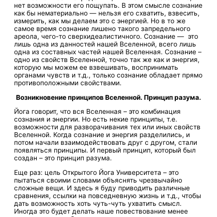
нет возможности его пощупать. В этом смысле сознание
как бы нематериально — нельзя его схватить, взвесить,
измерить, как мы делаем это с энергией. Но в то же
самое время сознание лишено такого запредельного
ареола, чего-то сверхидеалистичного. Сознание — это
лишь одна из данностей нашей Вселенной, всего лишь
одна из составных частей нашей Вселенная. Сознание –
одно из свойств Вселенной, точно так же как и энергия,
которую мы можем ее взвешивать, воспринимать
органами чувств и т.д., только сознание обладает прямо
противоположными свойствами.
Возникновение принципов Вселенной. Принцип разума.
Йога говорит, что вся Вселенная – это комбинация
сознания и энергии. Но есть некие принципы, т.е.
возможности для разворачивания тех или иных свойств
Вселенной. Когда сознание и энергия разделились, и
потом начали взаимодействовать друг с другом, стали
появляться принципы. И первый принцип, который был
создан – это принцип разума.
Еще раз: цель Открытого Йога Университета – это
пытаться своими словами объяснять чрезвычайно
сложные вещи. И здесь я буду приводить различные
сравнения, ссылки на повседневную жизнь и т.д., чтобы
дать возможность хоть чуть-чуть ухватить смысл.
Иногда это будет делать наше повествование менее