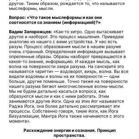
другое. Таким образом, рождается то, что называется
мыслеформы, мысли.
Вопрос:
«Что такое мыслеформы и как они
соотносятся со знанием (информацией)?»
Вадим Запорожцев:
«Как-то хитро. Одно вытаскивает
другое и наоборот. Это процесс мышления. Приведем
аналогию из нашего с вами устройства. У нас есть
разум. Процесс образования мысли в нашем разуме
очень странный. Определенная информация вызывает
опреленные образы. Образы наоборот превращаются в
какое-то знание, информацию. И каждая мысль, как
волна на поверхности озера разума. На санскрите это
называется «
вритти
» — водоворот, вихрь, волна. Вы все
видели водоемы и волны на их поверхности — одни
больше, другие поменьше. Точно также на поверхности
нашего разума бегают многочисленные волны-мысли.
Мы не будем детально касаться вопроса, как
образуются мысли и как с ними работать. Этим
занимаются другие йоги. Одна из этих йог называется
Раджа Йога, она более детально рассматривает эти
процессы. Собственно говоря, такие йоги, как Йога
Визуализации, Мантра Йога также начинаются с этого
момента».
Расхождение энергии и сознания.
Принцип
пространства.