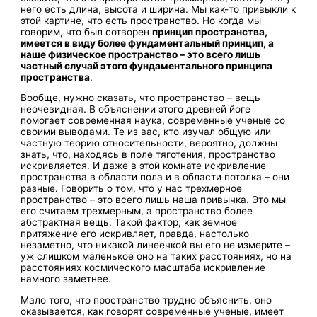
него есть длина, высота и ширина. Мы как-то привыкли к
этой картине, что есть пространство. Но когда мы
говорим, что был сотворен
принцип пространства,
имеется в виду более фундаментальный принцип, а
наше физическое пространство – это всего лишь
частный случай этого фундаментального принципа
пространства
.
Вообще, нужно сказать, что пространство – вещь
неочевидная. В объяснении этого древней йоге
помогает современная наука, современные ученые со
своими выводами. Те из вас, кто изучал общую или
частную теорию относительности, вероятно, должны
знать, что, находясь в поле тяготения, пространство
искривляется. И даже в этой комнате искривление
пространства в области пола и в области потолка – они
разные. Говорить о том, что у нас трехмерное
пространство – это всего лишь наша привычка. Это мы
его считаем трехмерным, а пространство более
абстрактная вещь. Такой фактор, как земное
притяжение его искривляет, правда, настолько
незаметно, что никакой линеечкой вы его не измерите –
уж слишком маленькое оно на таких расстояниях, но на
расстояниях космического масштаба искривление
намного заметнее.
Мало того, что пространство трудно объяснить, оно
оказывается, как говорят современные ученые, имеет