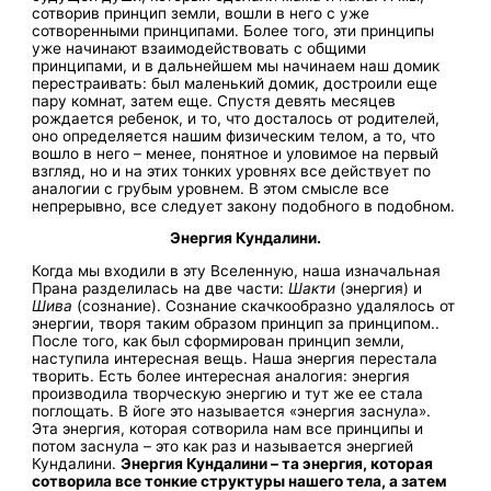
сотворив принцип земли, вошли в него с уже
сотворенными принципами. Более того, эти принципы
уже начинают взаимодействовать с общими
принципами, и в дальнейшем мы начинаем наш домик
перестраивать: был маленький домик, достроили еще
пару комнат, затем еще. Спустя девять месяцев
рождается ребенок, и то, что досталось от родителей,
оно определяется нашим физическим телом, а то, что
вошло в него – менее, понятное и уловимое на первый
взгляд, но и на этих тонких уровнях все действует по
аналогии с грубым уровнем. В этом смысле все
непрерывно, все следует закону подобного в подобном.
Энергия Кундалини.
Когда мы входили в эту Вселенную, наша изначальная
Прана разделилась на две части:
Шакти
(энергия) и
Шива
(сознание). Сознание скачкообразно удалялось от
энергии, творя таким образом принцип за принципом..
После того, как был сформирован принцип земли,
наступила интересная вещь. Наша энергия перестала
творить. Есть более интересная аналогия: энергия
производила творческую энергию и тут же ее стала
поглощать. В йоге это называется «энергия заснула».
Эта энергия, которая сотворила нам все принципы и
потом заснула – это как раз и называется энергией
Кундалини.
Энергия Кундалини – та энергия, которая
сотворила все тонкие структуры нашего тела, а затем