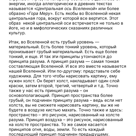
энергии, иногда аллегорически в древних текстах
называется «
Центральная ось Вселенной
» или более
образно «
Гора Меру
». Есть якобы во Вселенной некая
центральная гора, вокруг которой все вертится. Этот
образ некой центральной оси встречается не только в
йоге, но и в мифологических сказаниях различных
культур.
Итак, во Вселенной есть грубый уровень —
материальный. Есть более тонкий уровень, который
пронизывает грубый материальный. Есть еще более
тонкий, и еще. И так эти принципы утончаются до
принципа разума. А принцип разума — самая тонкая
составляющая Вселенной. И все это вместе называется
нашей Вселенной. Или по-другому: представьте себе
художника. Для того чтобы нарисовать картину, ему
нужен холст. Он берет холст, накладывает один слой
краски, затем второй, третий, четвертый и т.д. Точно
также у нас есть принцип разума – он
основополагающий. Принцип пространства более
грубый, он подчинен принципу разума – ведь если нет
холста, вы не сможете нарисовать картину, вы же не
будете в воздухе кистью махать. Точно также и здесь:
пространство – это рисунок, нарисованный на холсте
разума. Принцип воздуха – это рисунок, нарисованный
на холсте пространства. То же самое касается
принципов огня, воды, земли. То есть каждый
последующий принцип подчинен предыдущему.