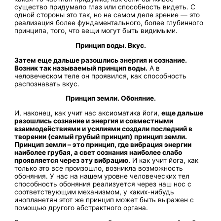
существо придумало глаз или способность видеть. С
одной стороны это так, но на самом деле зрение — это
реализация более фундаментального, более глубинного
принципа, того, что вещи могут быть видимыми.
Принцип воды. Вкус.
Затем еще дальше разошлись энергия и сознание.
Возник так называемый принцип воды.
А в
человеческом теле он проявился, как способность
распознавать вкус.
Принцип земли. Обоняние.
И, наконец, как учит нас аксиоматика йоги,
еще дальше
разошлись сознание и энергия и совместными
взаимодействиями и усилиями создали последний в
творении (самый грубый принцип) принцип земли.
Принцип земли – это принцип, где вибрация энергии
наиболее грубая, а свет сознания наиболее слабо
проявляется через эту вибрацию.
И как учит йога, как
только это все произошло, возникла возможность
обоняния. У нас на нашем уровне человеческих тел
способность обоняния реализуется через наш нос с
соответствующим механизмом, у каких-нибудь
инопланетян этот же принцип может быть выражен с
помощью другого абстрактного органа.