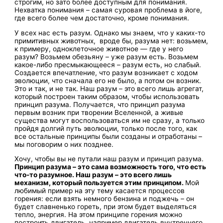
строгим, но зато более доступным для понимания.
Нехватка понимания – самая суровая проблема в йоге,
где всего более чем достаточно, кроме понимания.
У всех нас есть разум. Однако мы знаем, что у каких-то
примитивных животных, вроде бы, разума нет: возьмем,
к примеру, одноклеточное животное — где у него
разум? Возьмем обезьяну – уже разум есть. Возьмем
какое-либо пресмыкающееся – разум есть, но слабый.
Создается впечатление, что разум возникает с ходом
эволюции, что сначала его не было, а потом он возник.
Это и так, и не так. Наш разум – это всего лишь агрегат,
который построен таким образом, чтобы использовать
принцип разума. Получается, что принцип разума
первым возник при творении Вселенной, а живые
существа могут воспользоваться им не сразу, а только
пройдя долгий путь эволюции, только после того, как
все остальные принципы были созданы и отработаны –
мы поговорим о них позднее.
Хочу, чтобы вы не путали наш разум и принцип разума.
Принцип разума – это сама возможность того, что есть
что-то разумное. Наш разум – это всего лишь
механизм, который пользуется этим принципом.
Мой
любимый пример на эту тему касается процессов
горения: если взять немного бензина и поджечь – он
будет славненько гореть, при этом будет выделяться
тепло, энергия. На этом принципе горения можно
построить двигатель, например двигатель внутреннего