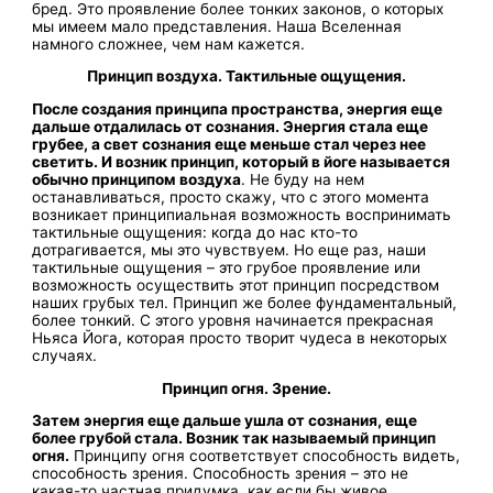
бред. Это проявление более тонких законов, о которых
мы имеем мало представления. Наша Вселенная
намного сложнее, чем нам кажется.
Принцип воздуха. Тактильные ощущения.
После создания принципа пространства, энергия еще
дальше отдалилась от сознания. Энергия стала еще
грубее, а свет сознания еще меньше стал через нее
светить. И возник принцип, который в йоге называется
обычно принципом воздуха
. Не буду на нем
останавливаться, просто скажу, что с этого момента
возникает принципиальная возможность воспринимать
тактильные ощущения: когда до нас кто-то
дотрагивается, мы это чувствуем. Но еще раз, наши
тактильные ощущения – это грубое проявление или
возможность осуществить этот принцип посредством
наших грубых тел. Принцип же более фундаментальный,
более тонкий. С этого уровня начинается прекрасная
Ньяса Йога, которая просто творит чудеса в некоторых
случаях.
Принцип огня. Зрение.
Затем энергия еще дальше ушла от сознания, еще
более грубой стала. Возник так называемый принцип
огня.
Принципу огня соответствует способность видеть,
способность зрения. Способность зрения – это не
какая-то частная придумка, как если бы живое