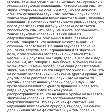
И опять-таки аналогия с нашей жизнью. Мы привыкли к
обычным звуковым колебаниям, летучие мыши слышат
звуки, которых мы не слышим и т.д., но возможность
слышать физический звук – это частный случай более
тонкой принципиальной возможности слышать звуковые
колебания. В йоговских текстах часто упоминается, что
после долгих занятий йогой у человека появляется
способность слышать без ушей в йоге, воспринимать
тонкие звуковые колебания. Также одна из
сверхспособностей, описанных в йоге, связана со
слухом: говорится, что человек может слышать на
огромных расстояниях. Обычная звуковая волна не
дошла бы, затухла, есть ограничения для звуковых
волн, с увеличением расстояния они становятся
неслышны. Допустим, мы сидим здесь в Москве и ведь
не слышим, что говорят в Нью-Йорке. А почему бы и не
услышать? — Очень просто: пока сюда долетит волна
звука, она затухнет. Но эта сверхспособность – слышать
на больших расстояниях — как бы на другом уровне, на
другом срезе работает. Наш слух – это не какой-то
частный аппарат наших условий среды. Слух — это
проявление базового скрытого принципа. Более того,
когда на другом, более тонком уровне
распространяется то, что на нашем уровне называется
звуковыми колебания, это воспринимается как
сверхспособности. Это звучит, как фантастика, как
нарушение всех законов природы, как бред. На самом
деле никакая это не фантастика, и уж тем более не