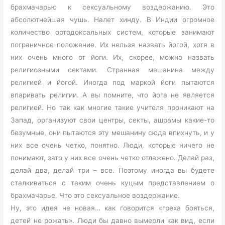
брахмачарью к сексуальному воздержанию. Это
абсолютнейшая чушь. Налет хинду. В Индии огромное
количество ортодоксальных систем, которые занимают
пограничное положение. Их нельзя назвать йогой, хотя в
них очень много от йоги. Их, скорее, можно назвать
религиозными сектами. Странная мешанина между
религией и йогой. Иногда под маркой йоги пытаются
впаривать религии. А вы помните, что йога не является
религией. Но так как многие такие учителя проникают на
Запад, организуют свои центры, секты, ашрамы какие-то
безумные, они пытаются эту мешанину сюда впихнуть, и у
них все очень четко, понятно. Люди, которые ничего не
понимают, зато у них все очень четко отлажено. Делай раз,
делай два, делай три – все. Поэтому иногда вы будете
сталкиваться с таким очень куцым представлением о
брахмачарье. Что это сексуальное воздержание.
Ну, это идея не новая… как говорится «греха бояться,
детей не рожать». Люди бы давно вымерли как вид, если