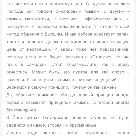
это исключительно индивидуально. С одним человеком
Господь Бог говорит финансовым языком, с другим –
языком математики, с третьим – афоризмами йоги, с
четвертым – порывами влюбленности. У каждого свой
метод общения с Высшим. И как собака чувствует запах,
также и человек должен интуитивно отличить стоящую
цель от нестоящей. И здесь тоже нет подсказчиков,
поэтому если вас будут призывать: «Стремись только
лишь к самадхи», стоит поразмыслить, как к этому
отнестись. Может быть, это пустое для вас слово –
самадхи. У вас внутри за ним нет никаких ощущений.
Вернемся к самому принципу. Почему он так важен?
Да, обратите внимание. Иногда первый принцип иногда
образно называют принципом ахимсы. А второй иногда
брахмачарьей.
В Йога сутрах Патанджали первая ступень, по сути,
сводится к ахимсе, вторая – к брахмачарье.
Иногда люди, которые любят поумничать, сводят