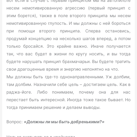
Вот если в случае с первым принципом мы на автопилоте
несем немотивированную агрессию (первый принцип с
этим борется), также в поле второго принципа мы несем
немотивированную глупость. И мы должны с ней бороться
при помощи второго принципа. Сперва остановись,
продумай концепцию на несколько шагов вперед, а потом
только бросайся. Это крайне важно. Иначе получается
так, что вас будет в жизни по кругу носить, и вы тогда
будете нарушать принцип брахмачарьи. Вы будете тратить
свои драгоценные время и энергию непонятно на что.
Мы должны быть где-то однонаправленными. Уж долбим,
там долбим. Назначили себе цель – достигаем цель. Как в
раджа-йоге. Либо понимаем, почему она для нас
перестает быть интересной. Иногда тоже такое бывает. Но
тогда принимаем решение и делаем выводы.
Вопрос:
«Должны ли мы быть добренькими?»