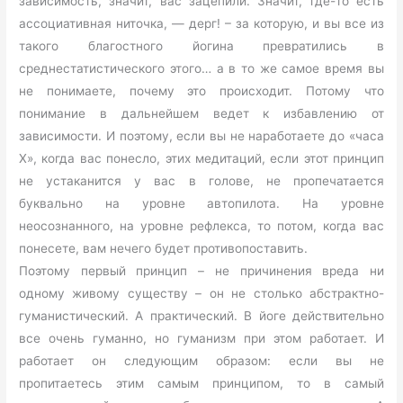
зависимость, значит, вас зацепили. Значит, где-то есть
ассоциативная ниточка, — дерг! – за которую, и вы все из
такого благостного йогина превратились в
среднестатистического этого… а в то же самое время вы
не понимаете, почему это происходит. Потому что
понимание в дальнейшем ведет к избавлению от
зависимости. И поэтому, если вы не наработаете до «часа
Х», когда вас понесло, этих медитаций, если этот принцип
не устаканится у вас в голове, не пропечатается
буквально на уровне автопилота. На уровне
неосознанного, на уровне рефлекса, то потом, когда вас
понесете, вам нечего будет противопоставить.
Поэтому первый принцип – не причинения вреда ни
одному живому существу – он не столько абстрактно-
гуманистический. А практический. В йоге действительно
все очень гуманно, но гуманизм при этом работает. И
работает он следующим образом: если вы не
пропитаетесь этим самым принципом, то в самый