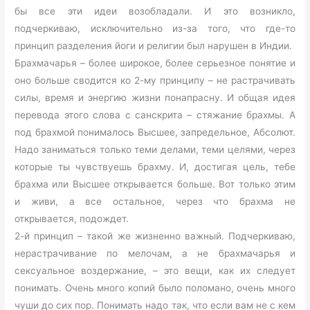
бы все эти идеи возобладали. И это возникло,
подчеркиваю, исключительно из-за того, что где-то
принцип разделения йоги и религии был нарушен в Индии.
Брахмачарья – более широкое, более серьезное понятие и
оно больше сводится ко 2-му принципу – не растрачивать
силы, время и энергию жизни понапрасну. И общая идея
перевода этого слова с санскрита – стяжание брахмы. А
под брахмой понималось Высшее, запредельное, Абсолют.
Надо заниматься только теми делами, теми целями, через
которые ты чувствуешь брахму. И, достигая цель, тебе
брахма или Высшее открывается больше. Вот только этим
и живи, а все остальное, через что брахма не
открывается, подождет.
2-й принцип – такой же жизненно важный. Подчеркиваю,
нерастрачивание по мелочам, а не брахмачарья и
сексуальное воздержание, – это вещи, как их следует
понимать. Очень много копий было поломано, очень много
чуши до сих пор. Понимать надо так, что если вам не с кем