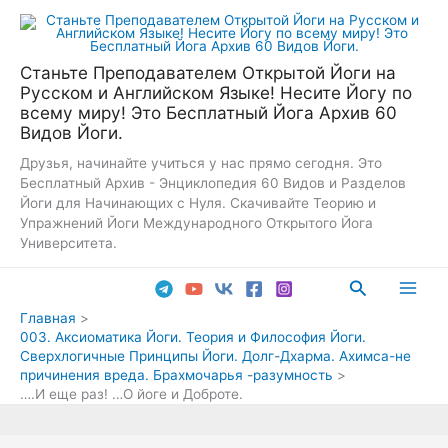
Перейти
к
содержимому
Станьте Преподавателем Открытой Йоги на
Русском и Английском Языке! Несите Йогу по
всему миру! Это Бесплатный Йога Архив 60
Видов Йоги.
Друзья, начинайте учиться у нас прямо сегодня. Это
Бесплатный Архив - Энциклопедия 60 Видов и Разделов
Йоги для Начинающих с Нуля. Скачивайте Теорию и
Упражнений Йоги Международного Открытого Йога
Университета.
Поиск
Main
Главная
003. Аксиоматика Йоги. Теория и Философия Йоги.
Men
Сверхлогичные Принципы Йоги. Долг-Дхарма. Ахимса-не
причинения вреда. Брахмочарья -разумность
….И еще раз! …О йоге и Доброте.