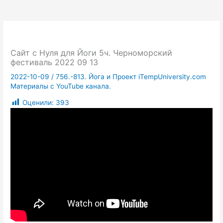
Сайт с Нуля для Йоги 5ч. Черноморский
фестиваль 2022 09 13
2022-10-09
/
756.-813. Йога и Проект iTempUniversity.com
Материалы с YouTube канала.
Оценили:
393