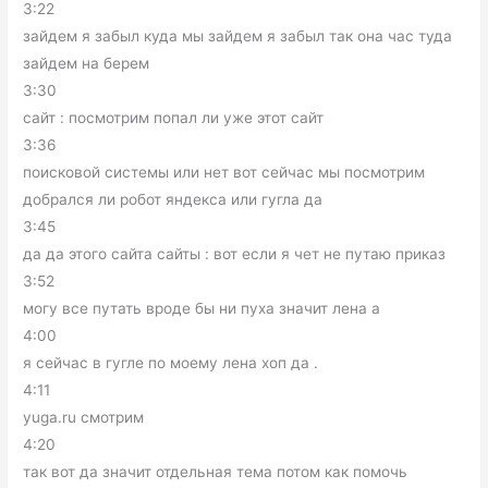
3:22
зайдем я забыл куда мы зайдем я забыл так она час туда
зайдем на берем
3:30
сайт : посмотрим попал ли уже этот сайт
3:36
поисковой системы или нет вот сейчас мы посмотрим
добрался ли робот яндекса или гугла да
3:45
да да этого сайта сайты : вот если я чет не путаю приказ
3:52
могу все путать вроде бы ни пуха значит лена а
4:00
я сейчас в гугле по моему лена хоп да .
4:11
yuga.ru смотрим
4:20
так вот да значит отдельная тема потом как помочь