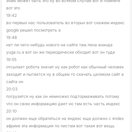
знаю может быть это ну во всяком случае вот и помните
вот это
19:42
во-первых нас пользователь во вторых вот скажем индекс
google решил посмотреть а
19:48
нет ли чего-нибудь нового на сайте там лена ананда
yuga.ru а вот он же периодически обходит вот он туда
19:55
отсылает робота значит ну как робот как обычный человек
заходит и пытается ну в общем то скачать целиком сайт а
сайта он
20:03
погрузится ну как он немножко подтормаживать потому
что он свою информацию дает но там есть часть индекс
20:10
он должен еще обратиться на яндекс еще должно с яndex
африке эта информация по листам вот такая вот вещь