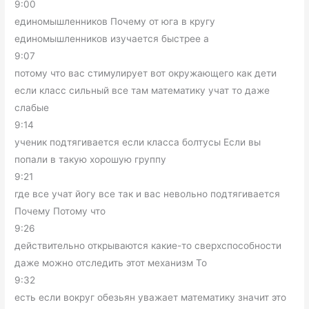
9:00
единомышленников Почему от юга в кругу
единомышленников изучается быстрее а
9:07
потому что вас стимулирует вот окружающего как дети
если класс сильный все там математику учат то даже
слабые
9:14
ученик подтягивается если класса болтусы Если вы
попали в такую хорошую группу
9:21
где все учат йогу все так и вас невольно подтягивается
Почему Потому что
9:26
действительно открываются какие-то сверхспособности
даже можно отследить этот механизм То
9:32
есть если вокруг обезьян уважает математику значит это