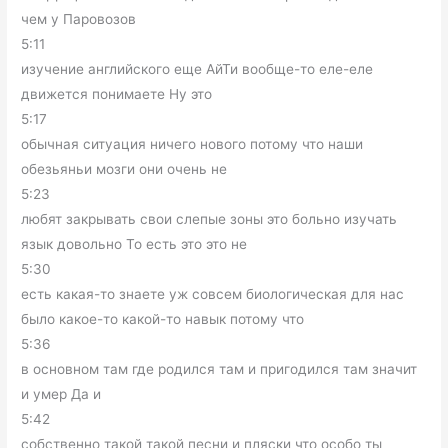
чем у Паровозов
5:11
изучение английского еще АйТи вообще-то еле-еле
движется понимаете Ну это
5:17
обычная ситуация ничего нового потому что наши
обезьяньи мозги они очень не
5:23
любят закрывать свои слепые зоны это больно изучать
язык довольно То есть это это не
5:30
есть какая-то знаете уж совсем биологическая для нас
было какое-то какой-то навык потому что
5:36
в основном там где родился там и пригодился там значит
и умер Да и
5:42
собственно такой такой песни и пляски что особо ты