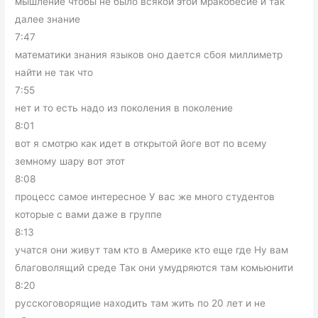
мышление чтобы не было всякой этой мракобесие и так
далее знание
7:47
математики знания языков оно дается сбоя миллиметр
найти не так что
7:55
нет и то есть надо из поколения в поколение
8:01
вот я смотрю как идет в открытой йоге вот по всему
земному шару вот этот
8:08
процесс самое интересное У вас же много студентов
которые с вами даже в группе
8:13
учатся они живут там кто в Америке кто еще где Ну вам
благоволящий среде Так они умудряются там комьюнити
8:20
русскоговорящие находить там жить по 20 лет и не