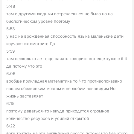
5:48
там с другими людьми встречаешься не было но на
биологическом уровне поэтому
5:53
у нас не врожденная способность языка маленькие дети
изучают их смотрите Да
5:59
там несколько лет еще начать говорить вот еще хуже с it it
да потому что это
6:06
вообще прикладная математика то Что противопоказано
нашим обезьяньим мозгам и не любим ненавидим Но
жизнь заставляет
6:15
поэтому деваться-то некуда приходится огромное
количество ресурсов и усилий открытой
6:22
йоги тратить на эти английский просто потому что без этого