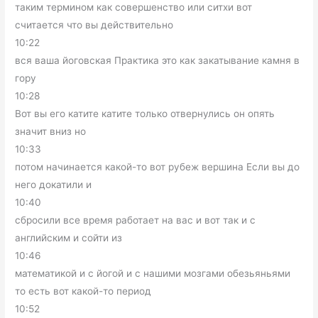
таким термином как совершенство или ситхи вот
считается что вы действительно
10:22
вся ваша йоговская Практика это как закатывание камня в
гору
10:28
Вот вы его катите катите только отвернулись он опять
значит вниз но
10:33
потом начинается какой-то вот рубеж вершина Если вы до
него докатили и
10:40
сбросили все время работает на вас и вот так и с
английским и сойти из
10:46
математикой и с йогой и с нашими мозгами обезьяньями
то есть вот какой-то период
10:52