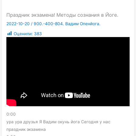
Праздник экзамена! Методы сознания в Йоге.
2022-10-20
/
900.-400-804. Вадим Опенйога.
Оценили:
383
0:00
ура ура друзья Я Вадим окунь йога Сегодня у нас
праздник экзамена