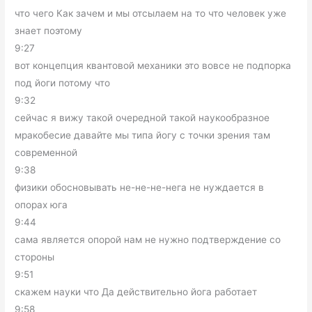
что чего Как зачем и мы отсылаем на то что человек уже
знает поэтому
9:27
вот концепция квантовой механики это вовсе не подпорка
под йоги потому что
9:32
сейчас я вижу такой очередной такой наукообразное
мракобесие давайте мы типа йогу с точки зрения там
современной
9:38
физики обосновывать не-не-не-нега не нуждается в
опорах юга
9:44
сама является опорой нам не нужно подтверждение со
стороны
9:51
скажем науки что Да действительно йога работает
9:58