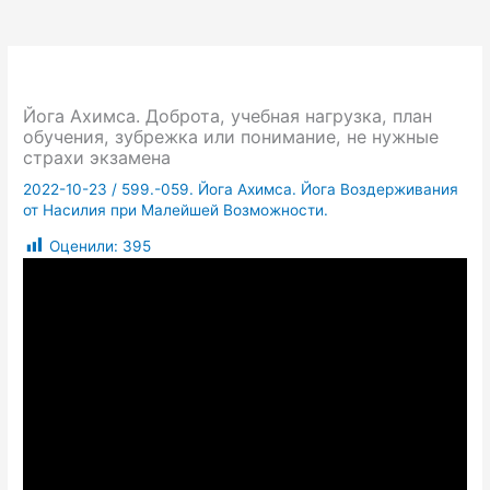
Йога Ахимса. Доброта, учебная нагрузка, план
обучения, зубрежка или понимание, не нужные
страхи экзамена
2022-10-23
/
599.-059. Йога Ахимса. Йога Воздерживания
от Насилия при Малейшей Возможности.
Оценили:
395