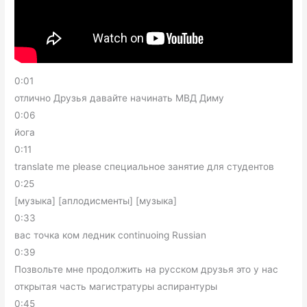
0:01
отлично Друзья давайте начинать МВД Диму
0:06
йога
0:11
translate me please специальное занятие для студентов
0:25
[музыка] [аплодисменты] [музыка]
0:33
вас точка ком ледник continuoing Russian
0:39
Позвольте мне продолжить на русском друзья это у нас
открытая часть магистратуры аспирантуры
0:45