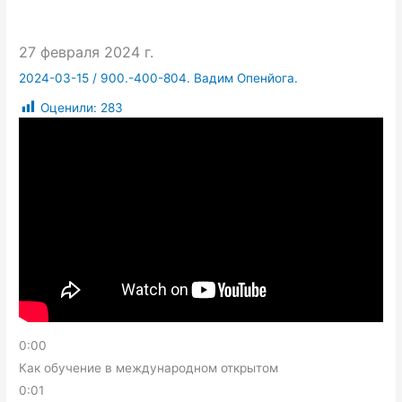
27 февраля 2024 г.
2024-03-15
/
900.-400-804. Вадим Опенйога.
Оценили:
283
0:00
Как обучение в международном открытом
0:01