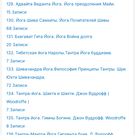
129. Адвайта Веданта Йога. Йога преодоления Майи.
15 Записи
130. Йога Шива Самхиты. Йога Почитателей Шивы
68 Записи
131. Бхагават Гита Йога. Йога Война долга
20 Записи
132. Тибетская йога Наропы.Тантра Йога буддизма.
7 Записи
133. Шивачандра Йога.Философия Принципы Тантры. Шри
Юкта Шивачандра.
72 Записи
134. Тантра-йога. Шакта и Шакти. Джон Вудрофф (
Woodroffe )
7 Записи
135. Тантра йога. Гимны Богине. Джон Вудрофф. Woodroffe
8 Записи
136.Тантра-Мантра Йога Гирлянда букв. Д. Вудрофф