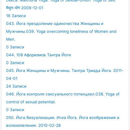
секса. Maithuna Yoga. Yoga of Sexual-Union. Yoga of Sex.
मैथुन-योग 2009-12-01
16 Записи
043. Йога преодоление одиночества Женщины и
Мужчины.039. Yoga overcoming loneliness of Women and
Men.
0 Записи
044. 108 Афоризмов Тантра Йоги
0 Записи
045. Йога Женщины и Мужчины. Тантра Триада Йога. 2011-
04-01
24 Записи
046. Йога контроля сексуального потенциал.038. Yoga of
control of sexual potential.
0 Записи
050. Йога Визуализации. Ичха Йога. Йога воображения и
волеизявления. 2010-02-28