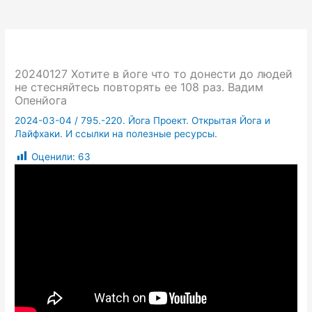
20240127 Хотите в йоге что то донести до людей
не стесняйтесь повторять ее 108 раз. Вадим
Опенйога
2024-03-04
/
795.-220. Йога Проект. Открытая Йога и
Лайфхаки. И ссылки на полезные ресурсы.
Оценили:
63