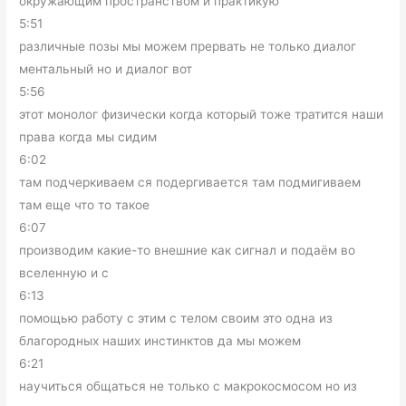
окружающим пространством и практикую
5:51
различные позы мы можем прервать не только диалог
ментальный но и диалог вот
5:56
этот монолог физически когда который тоже тратится наши
права когда мы сидим
6:02
там подчеркиваем ся подергивается там подмигиваем
там еще что то такое
6:07
производим какие-то внешние как сигнал и подаём во
вселенную и с
6:13
помощью работу с этим с телом своим это одна из
благородных наших инстинктов да мы можем
6:21
научиться общаться не только с макрокосмосом но из