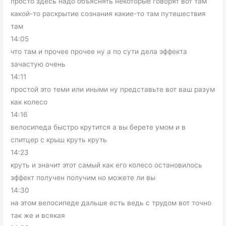
просто здесь надо объяснять некоторые говорят вот там
какой-то раскрытие сознания какие-то там путешествия
там
14:05
что там и прочее прочее ну а по сути дела эффекта
зачастую очень
14:11
простой это теми или иными ну представьте вот ваш разум
как колесо
14:16
велосипеда быстро крутится а вы берете умом и в
спитцер с крыш круть круть
14:23
круть и значит этот самый как его колесо остановилось
эффект получен получим но можете ли вы
14:30
на этом велосипеде дальше есть ведь с трудом вот точно
так же и всякая