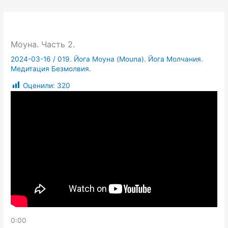
Моуна. Часть 2.
2024-03-16
/
019. Йога Моуна (Mouna). Йога Молчания.
Медитация Безмолвия.
Оценили:
320
0:00