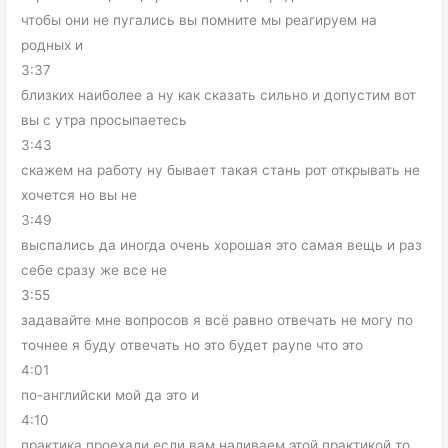
чтобы они не пугались вы помните мы реагируем на
родных и
3:37
близких наиболее а ну как сказать сильно и допустим вот
вы с утра просыпаетесь
3:43
скажем на работу ну бывает такая стань рот открывать не
хочется но вы не
3:49
выспались да иногда очень хорошая это самая вещь и раз
себе сразу же все не
3:55
задавайте мне вопросов я всё равно отвечать не могу по
точнее я буду отвечать но это будет payne что это
4:01
по-английски мой да это и
4:10
практика проехали если вам наливаем этой практикой то