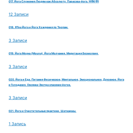
017. Йога Служения Людям как Абсолюту. Парасэва-йога. परसेवा योग
12 Записи
018. ЯТра Йога и Йога Хождения по Тропам.
3 Записи
019. Йога Моуна (Mouna). Йога Молчания. Медитация Безмолвия.
3 Записи
020. Йога и Еда. Питания Физическое, Ментальное, Эмоциональное, Духовное. Йога
и Голодания. Овсянка-Экстра спасение йогов.
3 Записи
021. Йога и Очистительные практики. Шаткармы.
1 Запись