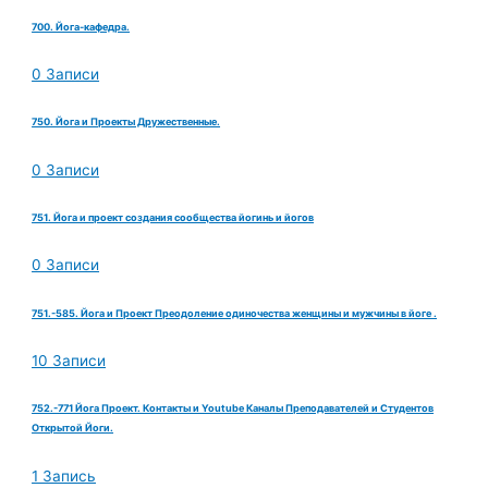
700. Йога-кафедра.
0 Записи
750. Йога и Проекты Дружественные.
0 Записи
751. Йога и проект создания сообщества йогинь и йогов
0 Записи
751.-585. Йога и Проект Преодоление одиночества женщины и мужчины в йоге .
10 Записи
752.-771 Йога Проект. Контакты и Youtube Каналы Преподавателей и Студентов
Открытой Йоги.
1 Запись