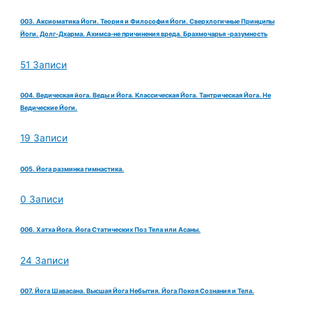
003. Аксиоматика Йоги. Теория и Философия Йоги. Сверхлогичные Принципы
Йоги. Долг-Дхарма. Ахимса-не причинения вреда. Брахмочарья -разумность
51 Записи
004. Ведическая йога. Веды и Йога. Классическая Йога. Тантрическая Йога. Не
Ведические Йоги.
19 Записи
005. Йога разминка гимнастика.
0 Записи
006. Хатха Йога. Йога Статических Поз Тела или Асаны.
24 Записи
007. Йога Шавасана. Высшая Йога Небытия. Йога Покоя Сознания и Тела.