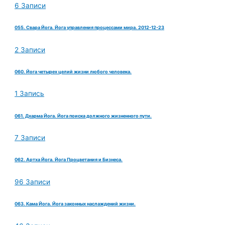
6 Записи
055. Свара Йога. Йога управления процессами мира. 2012-12-23
2 Записи
060. Йога четырех целий жизни любого человека.
1 Запись
061. Дхарма Йога. Йога поиска должного жизненного пути.
7 Записи
062. Артха Йога. Йога Процветания и Бизнеса.
96 Записи
063. Кама Йога. Йога законных наслаждений жизни.