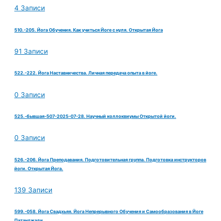
4 Записи
510.-205. Йога Обучения. Как учиться Йоге с нуля. Открытая Йога
91 Записи
522.-222. Йога Наставничества. Личная передача опыта в йоге.
0 Записи
525.-бывшая-507-2025-07-28. Научный коллоквиумы Открытой йоги.
0 Записи
526.-206. Йога Преподавания. Подготовительная группа. Подготовка инструкторов
йоги. Открытая Йога.
139 Записи
599.-058. Йога Свадхьяя. Йога Непрерывного Обучения и Самообразования в Йоге
Патанджали.