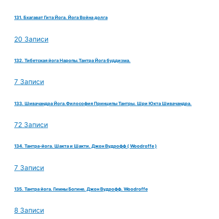
131. Бхагават Гита Йога. Йога Война долга
20 Записи
132. Тибетская йога Наропы.Тантра Йога буддизма.
7 Записи
133. Шивачандра Йога.Философия Принципы Тантры. Шри Юкта Шивачандра.
72 Записи
134. Тантра-йога. Шакта и Шакти. Джон Вудрофф ( Woodroffe )
7 Записи
135. Тантра йога. Гимны Богине. Джон Вудрофф. Woodroffe
8 Записи