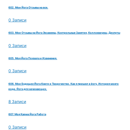
602. Мои Йога Отзывы на все.
0 Записи
603. Мои Отзывы на Йога Экзамены, Контрольные Занятия, Коллоквиумы, Диспуты
0 Записи
605. Моя Йога Похвала и Извенения.
0 Записи
606. Мои Будущие Йога Книги и Творочество. Как я пришел в йогу. История моего
рода. Йога для начинающих.
8 Записи
607. Моя Карма Йога Работа
0 Записи