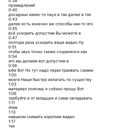
0:38
промедлений
0:40
досадных каких-то пауз и так далее и так
0:43
далее есть конечно же способы как-то это
0:45
всё ускорить допустим Вы можете в
0:47
полтора раза ускорить ваше видео Ну
0:51
чтобы звук точно также сохранялся как
0:54
это мы делаем вот допустим в
0:56
юбе Вот Но тут надо перестраивать самим
1:00
мозги Наши быстро излагать по существу
1:03
материал поэтому я слёзно прошу Вот
1:06
требуйте и от младших и сами овладевать
1:11
этим
1:13
навыком снимать короткие видео
1:17
так