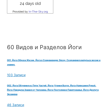
60 Видов и Разделов Йоги
001. Йога Образа Жизни. Йога в Современную Эпоху. Сохранения импульса жизни и
знания.
103 Записи
002. Йога Обучения из Пяти Частей. Йога-Чтения Вслух. Йога-Написания Рукой.
Йога-Передача Знания от Человека. Йога-Постоянное Памятованье. Йога-Диспута
Экзамена
46 Записи