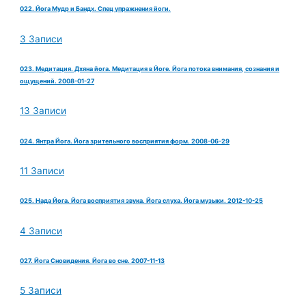
022. Йога Мудр и Бандх. Спец упражнения йоги.
3 Записи
023. Медитация. Дхяна йога. Медитация в Йоге. Йога потока внимания, сознания и
ощущений. 2008-01-27
13 Записи
024. Янтра Йога. Йога зрительного восприятия форм. 2008-06-29
11 Записи
025. Нада Йога. Йога восприятия звука. Йога слуха. Йога музыки. 2012-10-25
4 Записи
027. Йога Сновидения. Йога во сне. 2007-11-13
5 Записи