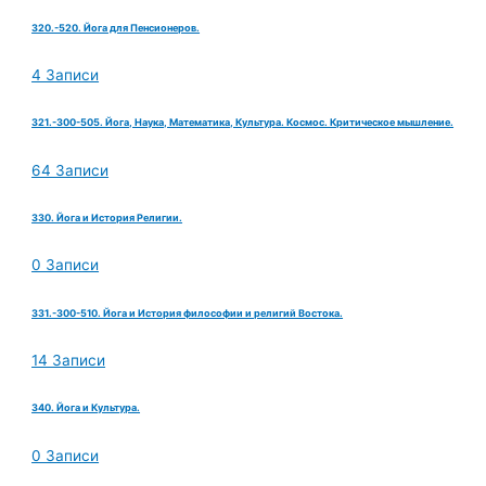
320.-520. Йога для Пенсионеров.
4 Записи
321.-300-505. Йога, Наука, Математика, Культура. Космос. Критическое мышление.
64 Записи
330. Йога и История Религии.
0 Записи
331.-300-510. Йога и История философии и религий Востока.
14 Записи
340. Йога и Культура.
0 Записи