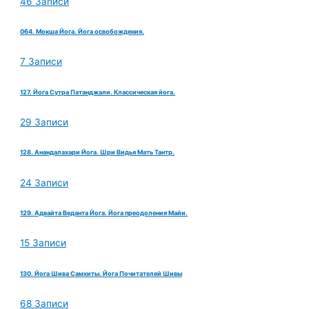
46 Записи
064. Мокша Йога. Йога освобождения.
7 Записи
127. Йога Сутра Патанджали. Классическая йога.
29 Записи
128. Анандалахари Йога. Шри Видья Мать Тантр.
24 Записи
129. Адвайта Веданта Йога. Йога преодоления Майи.
15 Записи
130. Йога Шива Самхиты. Йога Почитателей Шивы
68 Записи