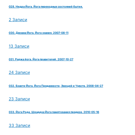
028. Нидра Йога. Йога переходных состояний бытия.
2 Записи
030. Джнана Йога. Йога знания. 2007-08-11
13 Записи
031. Раджа йога. Йога правителей. 2007-10-27
24 Записи
032. Бхакти Йога. Йога Преданности, Эмоций и Чувств. 2008-04-27
23 Записи
033. Йога Рода. Шраддха Йога памятования предков. 2010-05-16
33 Записи