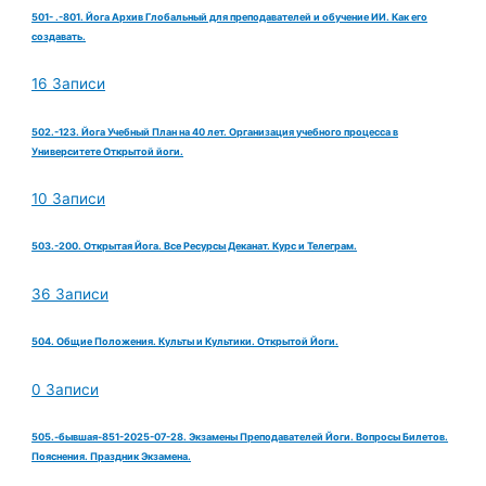
501- .-801. Йога Архив Глобальный для преподавателей и обучение ИИ. Как его
создавать.
16 Записи
502.-123. Йога Учебный План на 40 лет. Организация учебного процесса в
Университете Открытой йоги.
10 Записи
503.-200. Открытая Йога. Все Ресурсы Деканат. Курс и Телеграм.
36 Записи
504. Общие Положения. Культы и Культики. Открытой Йоги.
0 Записи
505.-бывшая-851-2025-07-28. Экзамены Преподавателей Йоги. Вопросы Билетов.
Пояснения. Праздник Экзамена.