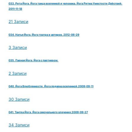
033. Рита Йога. Йога танца вселенной и человека. Йога Ритма Уместости Действий.
2011-11-18
21 Записи
034. Натья Йога. Йога театра и актеров. 2012-06-29
3 Записи
035. Парная Йога. Йога с партнером.
2 Записи
040. Йога Влюбленности. Йога подарка вселенной.2009-09-11
30 Записи
041. Тантра Йога. Йога сексуального влечения.2009-09-27
34 Записи