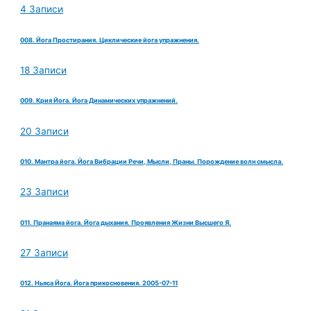
4 Записи
008. Йога Простирания. Циклические йога упражнения.
18 Записи
009. Крия Йога. Йога Динамических упражнений.
20 Записи
010. Мантра йога. Йога Вибрации Речи, Мысли, Праны. Порождение волн смысла.
23 Записи
011. Пранаяма йога. Йога дыхания. Проявления Жизни Высшего Я.
27 Записи
012. Ньяса Йога. Йога прикосновения. 2005-07-11