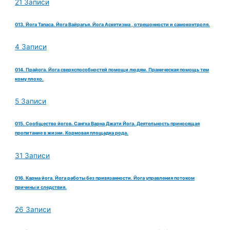
21 Записи
013. Йога Тапаса. Йога Вайрагья. Йога Аскетизма , отрешонности и самоконтроля.
4 Записи
014. Прайога. Йога сверхспособностей помощи людям. Праническая помощь тем
кому плохо.
5 Записи
015. Сообщество йогов. Сангха Варна Джати Йога. Деятельность приносящая
пропитание в жизни. Кормовая площадка рода.
31 Записи
016. Карма йога. Йога работы без привязанности. Йога управления потоком
причины и следствия.
26 Записи