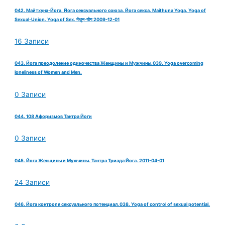
042. Майтхуна-Йога. Йога сексуального союза. Йога секса. Maithuna Yoga. Yoga of
Sexual-Union. Yoga of Sex. मैथुन-योग 2009-12-01
16 Записи
043. Йога преодоление одиночества Женщины и Мужчины.039. Yoga overcoming
loneliness of Women and Men.
0 Записи
044. 108 Афоризмов Тантра Йоги
0 Записи
045. Йога Женщины и Мужчины. Тантра Триада Йога. 2011-04-01
24 Записи
046. Йога контроля сексуального потенциал.038. Yoga of control of sexual potential.