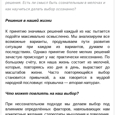
решения. Есть ли смысл быть сознательным в мелочах и
как научиться делать выбор осознанно?
Решения в нашей жизни
К принятию значимых решений каждый из нас пытается 
подойти максимально осмысленно. Мы анализируем все 
возможные варианты, продумываем пути развития 
ситуации при каждом из вариантов, думаем о 
последствиях. Однако принятие более мелких решений 
зачастую происходит у нас практически неосознанно. 
По 
большому счёту, вся наша жизнь состоит из мелочей, 
которые, повторяясь изо дня в день, вырастают до 
масштабов жизни. 
Часто повторяющийся выбор 
становится привычкой, а как говорится в мудрой 
народной пословице: 
«привычка — вторая натура»
.
Что может повлиять на наш выбор?
При несознательном подходе мы делаем выбор под 
влиянием определённых факторов, навязывающих нам 
конкретные желания, стереотипы мышления и поведения, 