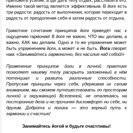
приложить усилие, а где дать телу отдых, расслабить его. 
Именно такой метод является эффективным.
В йоге есть 
три радости: радость от выполнения, которая переходит в 
радость от преодоления себя и затем радость от отдыха. 
Грамотное сочетание принципов йоги приведёт нас к 
ощущению гармонии! В йоге не важно, ЧТО мы делаем, а 
важно, КАК мы делаем. Одно и то же упражнение может 
быть упражнением йоги, а может и не быть. 
Йога
 говорит 
нам:
«Занимайтесь гармонично, без насилия над собой!»
Применение принципов йоги в личной практике 
позволяет нашему телу раскрыть заложенный в нём 
потенциал и развить различные способности. 
Пропуская принципы через себя, удерживая их своим 
вниманием, мы сможем путешествовать по просторам 
личной и окружающей Вселенной, не отвлекаясь на 
посторонние дела и не причиняя дискомфорт ни себе, ни 
другим. Доброта и логика 
— 
это верный путь к 
гармонии и счастью!
Занимайтесь йогой и будьте счастливы!