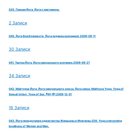
035. Парная Йога. Йога с партнером.
2 Записи
040. Йога Влюбленности. Йога подарка вселенной.2009-09-11
30 Записи
041. Тантра Йога. Йога сексуального влечения.2009-09-27
34 Записи
042. Майтхуна-Йога. Йога сексуального союза. Йога секса. Maithuna Yoga. Yoga of
Sexual-Union. Yoga of Sex. मैथुन-योग 2009-12-01
16 Записи
043. Йога преодоление одиночества Женщины и Мужчины.039. Yoga overcoming
loneliness of Women and Men.