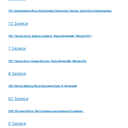
133. Шивачандра Йога.Философия Принципы Тантры. Шри Юкта Шивачандра.
72 Записи
134. Тантра-йога. Шакта и Шакти. Джон Вудрофф ( Woodroffe )
7 Записи
135. Тантра йога. Гимны Богине. Джон Вудрофф. Woodroffe
8 Записи
136.Тантра-Мантра Йога Гирлянда букв. Д. Вудрофф
62 Записи
200. История Йоги. Йога Асаны в различных источниках.
0 Записи