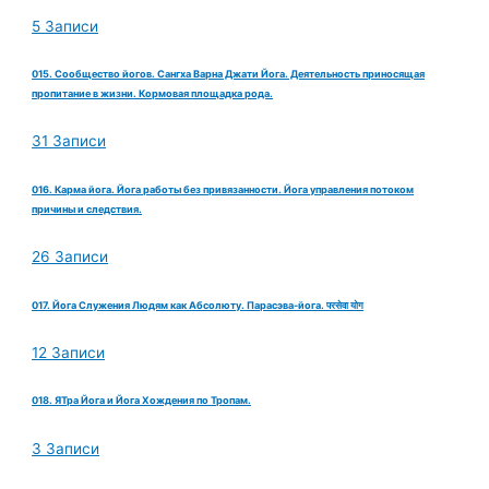
5 Записи
015. Сообщество йогов. Сангха Варна Джати Йога. Деятельность приносящая
пропитание в жизни. Кормовая площадка рода.
31 Записи
016. Карма йога. Йога работы без привязанности. Йога управления потоком
причины и следствия.
26 Записи
017. Йога Служения Людям как Абсолюту. Парасэва-йога. परसेवा योग
12 Записи
018. ЯТра Йога и Йога Хождения по Тропам.
3 Записи