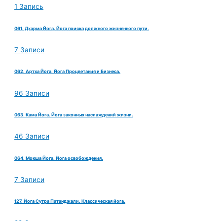
1 Запись
061. Дхарма Йога. Йога поиска должного жизненного пути.
7 Записи
062. Артха Йога. Йога Процветания и Бизнеса.
96 Записи
063. Кама Йога. Йога законных наслаждений жизни.
46 Записи
064. Мокша Йога. Йога освобождения.
7 Записи
127. Йога Сутра Патанджали. Классическая йога.