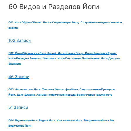
60 Видов и Разделов Йоги
001. Йога Образа Жизни. Йога в Современную Эпоху. Сохранения импульса жизни и
знания.
102 Записи
002. Йога Обучения из Пяти Частей. Йога-Чтения Вслух. Йога-Написания Рукой.
Йога-Передача Знания от Человека. Йога-Постоянное Памятованье. Йога-Диспута
Экзамена
46 Записи
003. Аксиоматика Йоги. Теория и Философия Йоги. Сверхлогичные Принципы
Йоги. Долг-Дхарма. Ахимса-не причинения вреда. Брахмочарья -разумность
51 Записи
004. Ведическая йога. Веды и Йога. Классическая Йога. Тантрическая Йога. Не
Ведические Йоги.