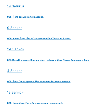
19 Записи
005. Йога разминка гимнастика.
0 Записи
006. Хатха Йога. Йога Статических Поз Тела или Асаны.
24 Записи
007. Йога Шавасана. Высшая Йога Небытия. Йога Покоя Сознания и Тела.
4 Записи
008. Йога Простирания. Циклические йога упражнения.
18 Записи
009. Крия Йога. Йога Динамических упражнений.