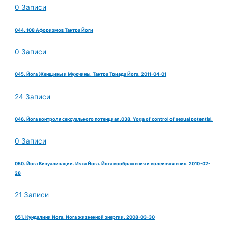
0 Записи
044. 108 Афоризмов Тантра Йоги
0 Записи
045. Йога Женщины и Мужчины. Тантра Триада Йога. 2011-04-01
24 Записи
046. Йога контроля сексуального потенциал.038. Yoga of control of sexual potential.
0 Записи
050. Йога Визуализации. Ичха Йога. Йога воображения и волеизявления. 2010-02-
28
21 Записи
051. Кундалини Йога. Йога жизненной энергии. 2008-03-30