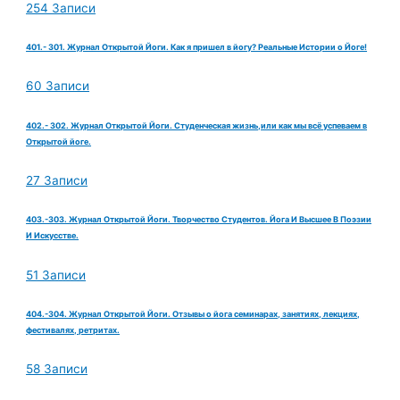
254 Записи
401.- 301. Журнал Открытой Йоги. Как я пришел в йогу? Реальные Истории о Йоге!
60 Записи
402.- 302. Журнал Открытой Йоги. Студенческая жизнь,или как мы всё успеваем в
Открытой йоге.
27 Записи
403.-303. Журнал Открытой Йоги. Творчество Студентов. Йога И Высшее В Поэзии
И Искусстве.
51 Записи
404.-304. Журнал Открытой Йоги. Отзывы о йога семинарах, занятиях, лекциях,
фестивалях, ретритах.
58 Записи