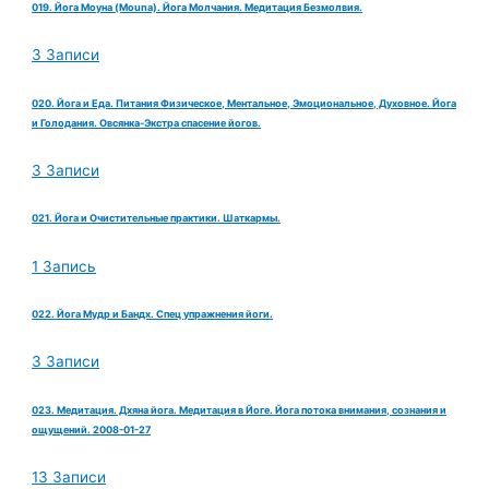
019. Йога Моуна (Mouna). Йога Молчания. Медитация Безмолвия.
3 Записи
020. Йога и Еда. Питания Физическое, Ментальное, Эмоциональное, Духовное. Йога
и Голодания. Овсянка-Экстра спасение йогов.
3 Записи
021. Йога и Очистительные практики. Шаткармы.
1 Запись
022. Йога Мудр и Бандх. Спец упражнения йоги.
3 Записи
023. Медитация. Дхяна йога. Медитация в Йоге. Йога потока внимания, сознания и
ощущений. 2008-01-27
13 Записи