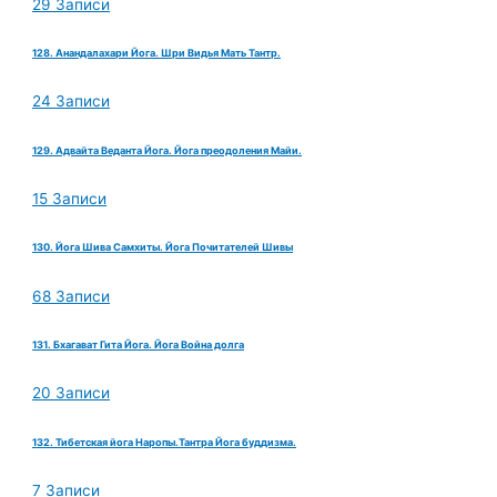
29 Записи
128. Анандалахари Йога. Шри Видья Мать Тантр.
24 Записи
129. Адвайта Веданта Йога. Йога преодоления Майи.
15 Записи
130. Йога Шива Самхиты. Йога Почитателей Шивы
68 Записи
131. Бхагават Гита Йога. Йога Война долга
20 Записи
132. Тибетская йога Наропы.Тантра Йога буддизма.
7 Записи