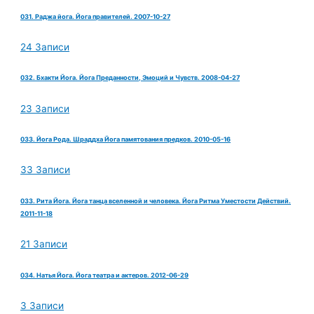
031. Раджа йога. Йога правителей. 2007-10-27
24 Записи
032. Бхакти Йога. Йога Преданности, Эмоций и Чувств. 2008-04-27
23 Записи
033. Йога Рода. Шраддха Йога памятования предков. 2010-05-16
33 Записи
033. Рита Йога. Йога танца вселенной и человека. Йога Ритма Уместости Действий.
2011-11-18
21 Записи
034. Натья Йога. Йога театра и актеров. 2012-06-29
3 Записи