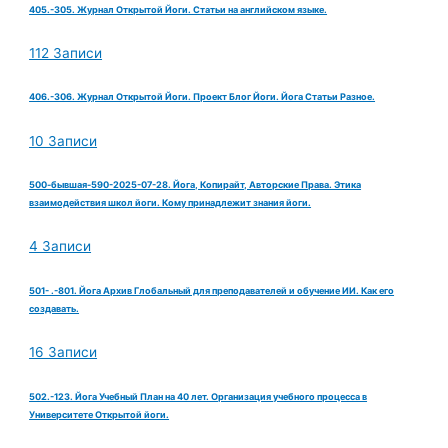
405.-305. Журнал Открытой Йоги. Статьи на английском языке.
112 Записи
406.-306. Журнал Открытой Йоги. Проект Блог Йоги. Йога Статьи Разное.
10 Записи
500-бывшая-590-2025-07-28. Йога, Копирайт, Авторские Права. Этика
взаимодействия школ йоги. Кому принадлежит знания йоги.
4 Записи
501- .-801. Йога Архив Глобальный для преподавателей и обучение ИИ. Как его
создавать.
16 Записи
502.-123. Йога Учебный План на 40 лет. Организация учебного процесса в
Университете Открытой йоги.