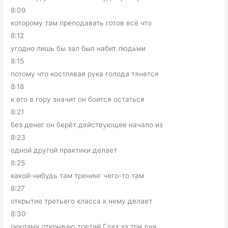
8:09
которому там преподавать готов всё что
8:12
угодно лишь бы зал был набит людьми
8:15
потому что костлявая рука голода тянется
8:18
к его в гору значит он боится остаться
8:21
без денег он берёт действующее начало из
8:23
одной другой практики делает
8:25
какой-нибудь там тренинг чего-то там
8:27
открытие третьего класса к нему делает
8:30
рекламу открываю третий Глаз за три дня