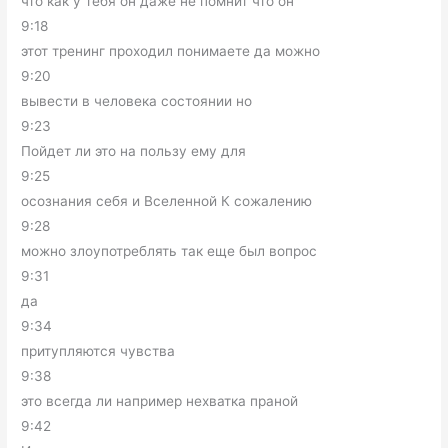
что как у тебя он даже не помнит что он
9:18
этот тренинг проходил понимаете да можно
9:20
вывести в человека состоянии но
9:23
Пойдет ли это на пользу ему для
9:25
осознания себя и Вселенной К сожалению
9:28
можно злоупотреблять так еще был вопрос
9:31
да
9:34
притупляются чувства
9:38
это всегда ли например нехватка праной
9:42