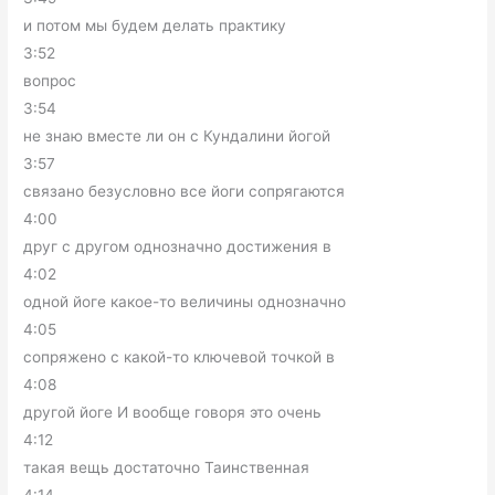
и потом мы будем делать практику
3:52
вопрос
3:54
не знаю вместе ли он с Кундалини йогой
3:57
связано безусловно все йоги сопрягаются
4:00
друг с другом однозначно достижения в
4:02
одной йоге какое-то величины однозначно
4:05
сопряжено с какой-то ключевой точкой в
4:08
другой йоге И вообще говоря это очень
4:12
такая вещь достаточно Таинственная
4:14