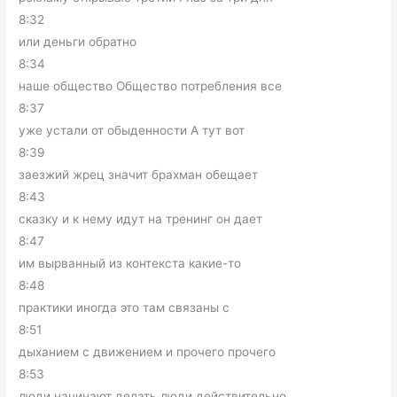
8:32
или деньги обратно
8:34
наше общество Общество потребления все
8:37
уже устали от обыденности А тут вот
8:39
заезжий жрец значит брахман обещает
8:43
сказку и к нему идут на тренинг он дает
8:47
им вырванный из контекста какие-то
8:48
практики иногда это там связаны с
8:51
дыханием с движением и прочего прочего
8:53
люди начинают делать люди действительно