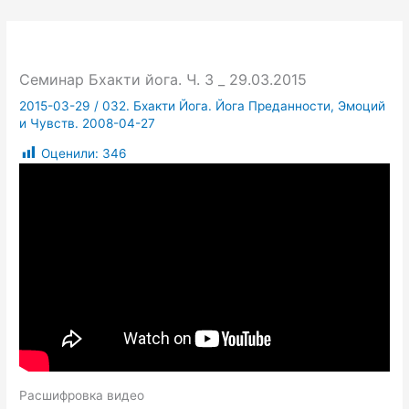
Семинар Бхакти йога. Ч. 3 _ 29.03.2015
2015-03-29
/
032. Бхакти Йога. Йога Преданности, Эмоций
и Чувств. 2008-04-27
Оценили:
346
Расшифровка видео