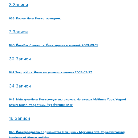
3 Записи
035. Парная Йога. Йога с партнером.
2 Записи
040. Йога Влюбленности. Йога подарка вселенной.2009-09-11
30 Записи
041. Тантра Йога. Йога сексуального влечения.2009-09-27
34 Записи
042. Майтхуна-Йога. Йога сексуального союза. Йога секса. Maithuna Yoga. Yoga of
Sexual-Union. Yoga of Sex. मैथुन-योग 2009-12-01
16 Записи
043. Йога преодоление одиночества Женщины и Мужчины.039. Yoga overcoming
loneliness of Women and Men.