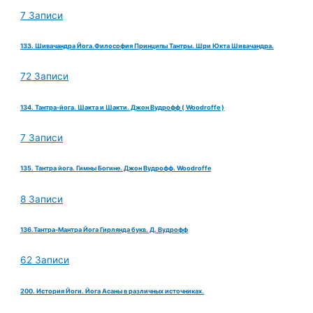
7 Записи
133. Шивачандра Йога.Философия Принципы Тантры. Шри Юкта Шивачандра.
72 Записи
134. Тантра-йога. Шакта и Шакти. Джон Вудрофф ( Woodroffe )
7 Записи
135. Тантра йога. Гимны Богине. Джон Вудрофф. Woodroffe
8 Записи
136.Тантра-Мантра Йога Гирлянда букв. Д. Вудрофф
62 Записи
200. История Йоги. Йога Асаны в различных источниках.