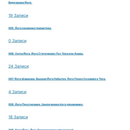
Ведические Йоги.
19 Записи
005. Йога разминка гимнастика.
0 Записи
006. Хатха Йога. Йога Статических Поз Тела или Асаны.
24 Записи
007. Йога Шавасана. Высшая Йога Небытия. Йога Покоя Сознания и Тела.
4 Записи
008. Йога Простирания. Циклические йога упражнения.
18 Записи
009. Крия Йога. Йога Динамических упражнений.