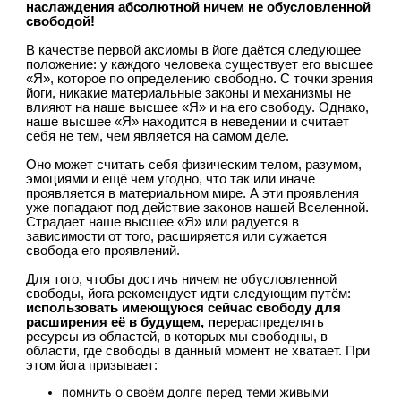
наслаждения абсолютной ничем не обусловленной 
свободой!
В качестве первой аксиомы в йоге даётся следующее 
положение: у каждого человека существует его высшее 
«Я», которое по определению свободно. С точки зрения 
йоги, никакие материальные законы и механизмы не 
влияют на наше высшее «Я» и на его свободу. Однако, 
наше высшее «Я» находится в неведении и считает 
себя не тем, чем является на самом деле.
Оно может считать себя физическим телом, разумом, 
эмоциями и ещё чем угодно, что так или иначе 
проявляется в материальном мире. А эти проявления 
уже попадают под действие законов нашей Вселенной. 
Страдает наше высшее «Я» или радуется в 
зависимости от того, расширяется или сужается 
свобода его проявлений.
Для того, чтобы достичь ничем не обусловленной 
свободы, йога рекомендует идти следующим путём: 
использовать имеющуюся сейчас свободу для 
расширения её в будущем, п
ерераспределять 
ресурсы из областей, в которых мы свободны, в 
области, где свободы в данный момент не хватает. При 
этом йога призывает:
помнить о своём долге перед теми живыми