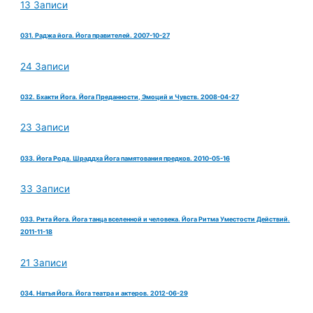
13 Записи
031. Раджа йога. Йога правителей. 2007-10-27
24 Записи
032. Бхакти Йога. Йога Преданности, Эмоций и Чувств. 2008-04-27
23 Записи
033. Йога Рода. Шраддха Йога памятования предков. 2010-05-16
33 Записи
033. Рита Йога. Йога танца вселенной и человека. Йога Ритма Уместости Действий.
2011-11-18
21 Записи
034. Натья Йога. Йога театра и актеров. 2012-06-29