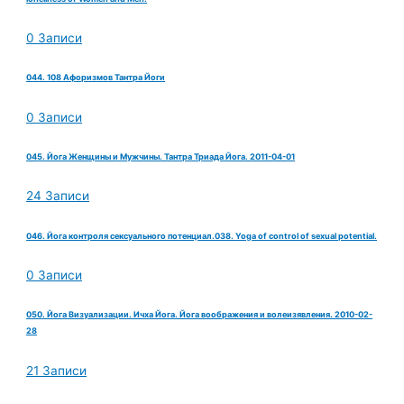
0 Записи
044. 108 Афоризмов Тантра Йоги
0 Записи
045. Йога Женщины и Мужчины. Тантра Триада Йога. 2011-04-01
24 Записи
046. Йога контроля сексуального потенциал.038. Yoga of control of sexual potential.
0 Записи
050. Йога Визуализации. Ичха Йога. Йога воображения и волеизявления. 2010-02-
28
21 Записи