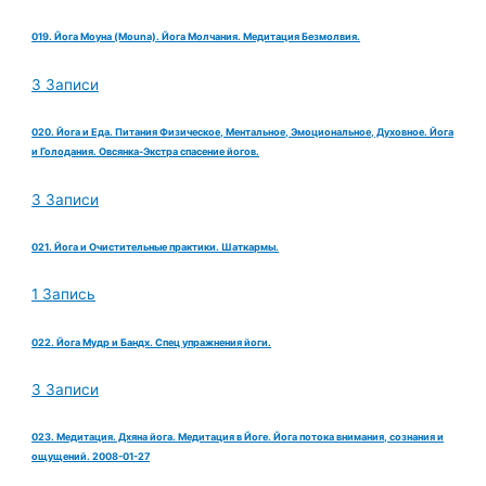
019. Йога Моуна (Mouna). Йога Молчания. Медитация Безмолвия.
3 Записи
020. Йога и Еда. Питания Физическое, Ментальное, Эмоциональное, Духовное. Йога
и Голодания. Овсянка-Экстра спасение йогов.
3 Записи
021. Йога и Очистительные практики. Шаткармы.
1 Запись
022. Йога Мудр и Бандх. Спец упражнения йоги.
3 Записи
023. Медитация. Дхяна йога. Медитация в Йоге. Йога потока внимания, сознания и
ощущений. 2008-01-27