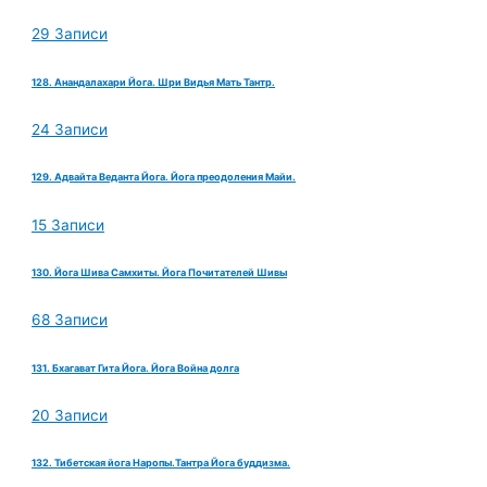
29 Записи
128. Анандалахари Йога. Шри Видья Мать Тантр.
24 Записи
129. Адвайта Веданта Йога. Йога преодоления Майи.
15 Записи
130. Йога Шива Самхиты. Йога Почитателей Шивы
68 Записи
131. Бхагават Гита Йога. Йога Война долга
20 Записи
132. Тибетская йога Наропы.Тантра Йога буддизма.