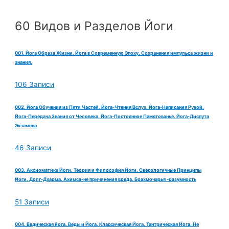
60 Видов и Разделов Йоги
001. Йога Образа Жизни. Йога в Современную Эпоху. Сохранения импульса жизни и
знания.
106 Записи
002. Йога Обучения из Пяти Частей. Йога-Чтения Вслух. Йога-Написания Рукой.
Йога-Передача Знания от Человека. Йога-Постоянное Памятованье. Йога-Диспута
Экзамена
46 Записи
003. Аксиоматика Йоги. Теория и Философия Йоги. Сверхлогичные Принципы
Йоги. Долг-Дхарма. Ахимса-не причинения вреда. Брахмочарья -разумность
51 Записи
004. Ведическая йога. Веды и Йога. Классическая Йога. Тантрическая Йога. Не