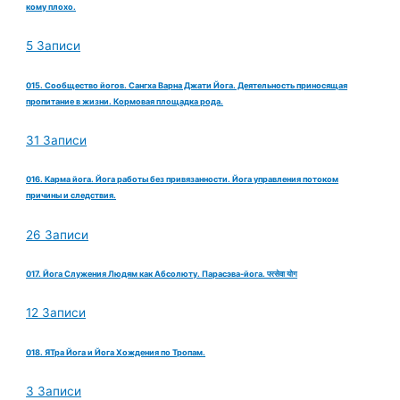
кому плохо.
5 Записи
015. Сообщество йогов. Сангха Варна Джати Йога. Деятельность приносящая
пропитание в жизни. Кормовая площадка рода.
31 Записи
016. Карма йога. Йога работы без привязанности. Йога управления потоком
причины и следствия.
26 Записи
017. Йога Служения Людям как Абсолюту. Парасэва-йога. परसेवा योग
12 Записи
018. ЯТра Йога и Йога Хождения по Тропам.
3 Записи