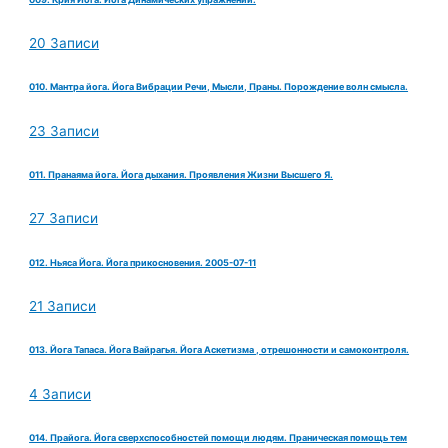
20 Записи
010. Мантра йога. Йога Вибрации Речи, Мысли, Праны. Порождение волн смысла.
23 Записи
011. Пранаяма йога. Йога дыхания. Проявления Жизни Высшего Я.
27 Записи
012. Ньяса Йога. Йога прикосновения. 2005-07-11
21 Записи
013. Йога Тапаса. Йога Вайрагья. Йога Аскетизма , отрешонности и самоконтроля.
4 Записи
014. Прайога. Йога сверхспособностей помощи людям. Праническая помощь тем