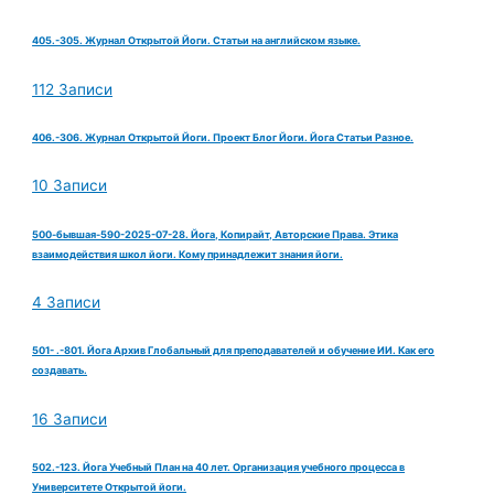
405.-305. Журнал Открытой Йоги. Статьи на английском языке.
112 Записи
406.-306. Журнал Открытой Йоги. Проект Блог Йоги. Йога Статьи Разное.
10 Записи
500-бывшая-590-2025-07-28. Йога, Копирайт, Авторские Права. Этика
взаимодействия школ йоги. Кому принадлежит знания йоги.
4 Записи
501- .-801. Йога Архив Глобальный для преподавателей и обучение ИИ. Как его
создавать.
16 Записи
502.-123. Йога Учебный План на 40 лет. Организация учебного процесса в
Университете Открытой йоги.