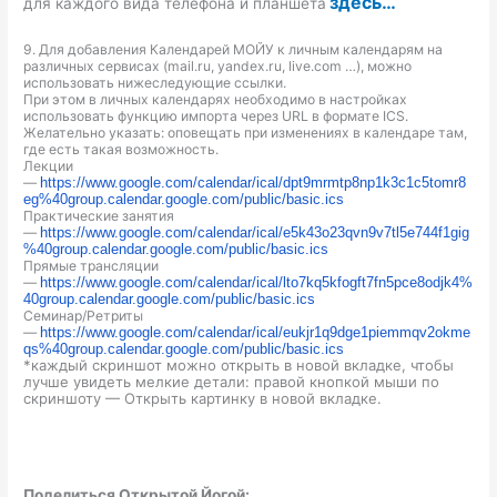
здесь…
для каждого вида телефона и планшета
9. Для добавления Календарей МОЙУ к личным календарям на
различных сервисах (mail.ru, yandex.ru, live.com …), можно
использовать нижеследующие ссылки.
При этом в личных календарях необходимо в настройках
использовать функцию импорта через URL в формате ICS.
Желательно указать: оповещать при изменениях в календаре там,
где есть такая возможность.
Лекции
—
https://www.google.com/calendar/ical/dpt9mrmtp8np1k3c1c5tomr8
eg%40group.calendar.google.com/public/basic.ics
Практические занятия
—
https://www.google.com/calendar/ical/e5k43o23qvn9v7tl5e744f1gig
%40group.calendar.google.com/public/basic.ics
Прямые трансляции
—
https://www.google.com/calendar/ical/lto7kq5kfogft7fn5pce8odjk4%
40group.calendar.google.com/public/basic.ics
Семинар/Ретриты
—
https://www.google.com/calendar/ical/eukjr1q9dge1piemmqv2okme
qs%40group.calendar.google.com/public/basic.ics
*каждый скриншот можно открыть в новой вкладке, чтобы
лучше увидеть мелкие детали: правой кнопкой мыши по
скриншоту — Открыть картинку в новой вкладке.
Поделиться Открытой Йогой: