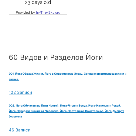
60 Видов и Разделов Йоги
001. Йога Образа Жизни. Йога в Современную Эпоху. Сохранения импульса жизни и
знания.
102 Записи
002. Йога Обучения из Пяти Частей. Йога-Чтения Вслух. Йога-Написания Рукой.
Йога-Передача Знания от Человека. Йога-Постоянное Памятованье. Йога-Диспута
Экзамена
46 Записи