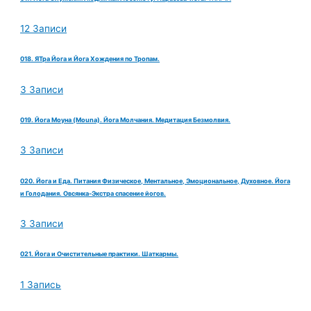
12 Записи
018. ЯТра Йога и Йога Хождения по Тропам.
3 Записи
019. Йога Моуна (Mouna). Йога Молчания. Медитация Безмолвия.
3 Записи
020. Йога и Еда. Питания Физическое, Ментальное, Эмоциональное, Духовное. Йога
и Голодания. Овсянка-Экстра спасение йогов.
3 Записи
021. Йога и Очистительные практики. Шаткармы.
1 Запись