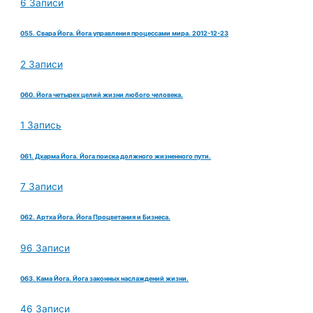
6 Записи
055. Свара Йога. Йога управления процессами мира. 2012-12-23
2 Записи
060. Йога четырех целий жизни любого человека.
1 Запись
061. Дхарма Йога. Йога поиска должного жизненного пути.
7 Записи
062. Артха Йога. Йога Процветания и Бизнеса.
96 Записи
063. Кама Йога. Йога законных наслаждений жизни.
46 Записи