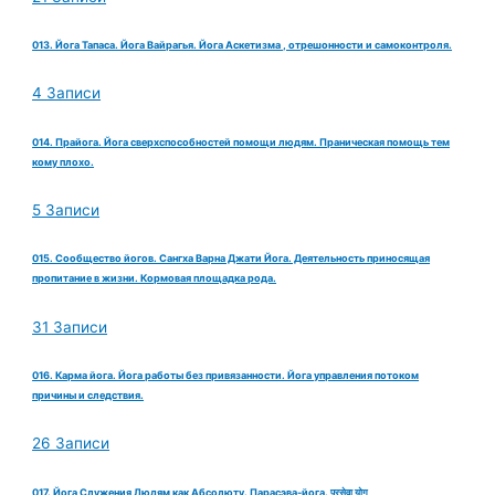
013. Йога Тапаса. Йога Вайрагья. Йога Аскетизма , отрешонности и самоконтроля.
4 Записи
014. Прайога. Йога сверхспособностей помощи людям. Праническая помощь тем
кому плохо.
5 Записи
015. Сообщество йогов. Сангха Варна Джати Йога. Деятельность приносящая
пропитание в жизни. Кормовая площадка рода.
31 Записи
016. Карма йога. Йога работы без привязанности. Йога управления потоком
причины и следствия.
26 Записи
017. Йога Служения Людям как Абсолюту. Парасэва-йога. परसेवा योग