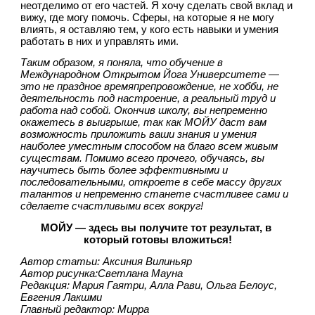
неотделимо от его частей. Я хочу сделать свой вклад и 
вижу, где могу помочь. Сферы, на которые я не могу 
влиять, я оставляю тем, у кого есть навыки и умения 
работать в них и управлять ими.
Таким образом, я поняла, что обучение в 
Международном Открытом Йога Университете — 
это не праздное времяпрепровождение, не хобби, не 
деятельность под настроение, а реальный труд и 
работа над собой. Окончив школу, вы непременно 
окажетесь в выигрыше, так как МОЙУ даст вам 
возможность приложить ваши знания и умения 
наиболее уместным способом на благо всем живым 
существам. Помимо всего прочего, обучаясь, вы 
научитесь быть более эффективными и 
последовательными, откроете в себе массу других 
талантов и непременно станете счастливее сами и 
сделаете счастливыми всех вокруг!
МОЙУ — здесь вы получите тот результат, в 
который готовы вложиться!
Автор статьи: Аксиния Вилиньяр
Автор рисунка:Светлана Мауна
Редакция: Мария Гаятри, Алла Рави, Ольга Белоус, 
Евгения Лакшми
Главный редактор: Мирра