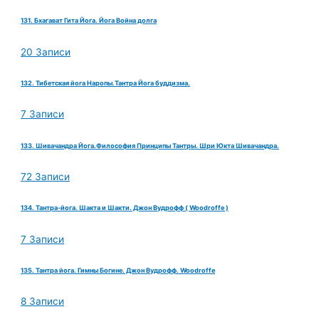
131. Бхагават Гита Йога. Йога Война долга
20 Записи
132. Тибетская йога Наропы.Тантра Йога буддизма.
7 Записи
133. Шивачандра Йога.Философия Принципы Тантры. Шри Юкта Шивачандра.
72 Записи
134. Тантра-йога. Шакта и Шакти. Джон Вудрофф ( Woodroffe )
7 Записи
135. Тантра йога. Гимны Богине. Джон Вудрофф. Woodroffe
8 Записи