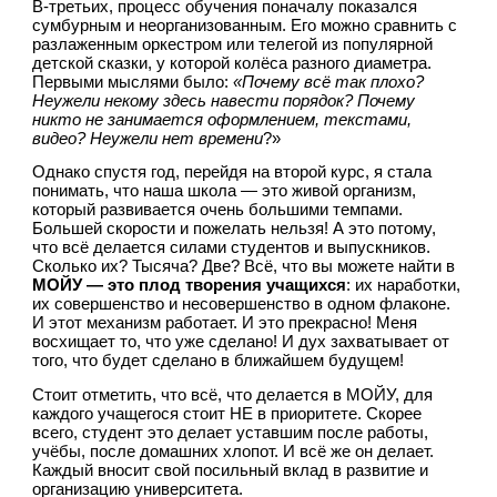
В-третьих, процесс обучения поначалу показался 
сумбурным и неорганизованным. Его можно сравнить с 
разлаженным оркестром или телегой из популярной 
детской сказки, у которой колёса разного диаметра. 
Первыми мыслями было: 
«Почему всё так плохо? 
Неужели некому здесь навести порядок? Почему 
никто не занимается оформлением, текстами, 
видео? Неужели нет времени
?»
Однако спустя год, перейдя на второй курс, я стала 
понимать, что наша школа — это живой организм, 
который развивается очень большими темпами. 
Большей скорости и пожелать нельзя! А это потому, 
что всё делается силами студентов и выпускников. 
Сколько их? Тысяча? Две? Всё, что вы можете найти в 
МОЙУ — это плод творения учащихся
: их наработки, 
их совершенство и несовершенство в одном флаконе. 
И этот механизм работает. И это прекрасно! Меня 
восхищает то, что уже сделано! И дух захватывает от 
того, что будет сделано в ближайшем будущем!
Стоит отметить, что всё, что делается в МОЙУ, для 
каждого учащегося стоит НЕ в приоритете. Скорее 
всего, студент это делает уставшим после работы, 
учёбы, после домашних хлопот. И всё же он делает. 
Каждый вносит свой посильный вклад в развитие и 
организацию университета.