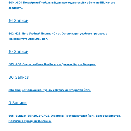
501- .-801. Йога Архив Глобальный для преподавателей и обучение ИИ. Как его
создавать.
16 Записи
502.-123. Йога Учебный План на 40 лет. Организация учебного процесса в
Университете Открытой йоги.
10 Записи
503.-200. Открытая Йога. Все Ресурсы Деканат. Курс и Телеграм.
36 Записи
504. Общие Положения. Культы и Культики. Открытой Йоги.
0 Записи
505.-бывшая-851-2025-07-28. Экзамены Преподавателей Йоги. Вопросы Билетов.
Пояснения. Праздник Экзамена.