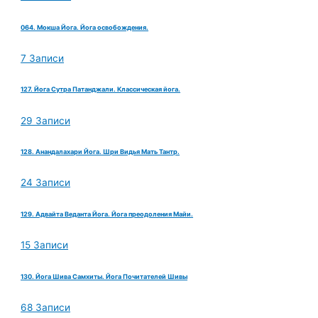
064. Мокша Йога. Йога освобождения.
7 Записи
127. Йога Сутра Патанджали. Классическая йога.
29 Записи
128. Анандалахари Йога. Шри Видья Мать Тантр.
24 Записи
129. Адвайта Веданта Йога. Йога преодоления Майи.
15 Записи
130. Йога Шива Самхиты. Йога Почитателей Шивы
68 Записи