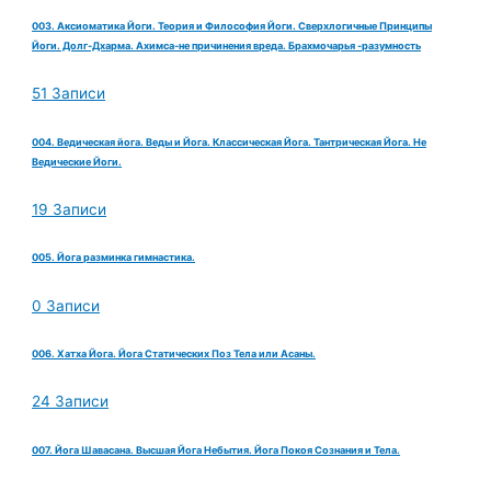
003. Аксиоматика Йоги. Теория и Философия Йоги. Сверхлогичные Принципы
Йоги. Долг-Дхарма. Ахимса-не причинения вреда. Брахмочарья -разумность
51 Записи
004. Ведическая йога. Веды и Йога. Классическая Йога. Тантрическая Йога. Не
Ведические Йоги.
19 Записи
005. Йога разминка гимнастика.
0 Записи
006. Хатха Йога. Йога Статических Поз Тела или Асаны.
24 Записи
007. Йога Шавасана. Высшая Йога Небытия. Йога Покоя Сознания и Тела.