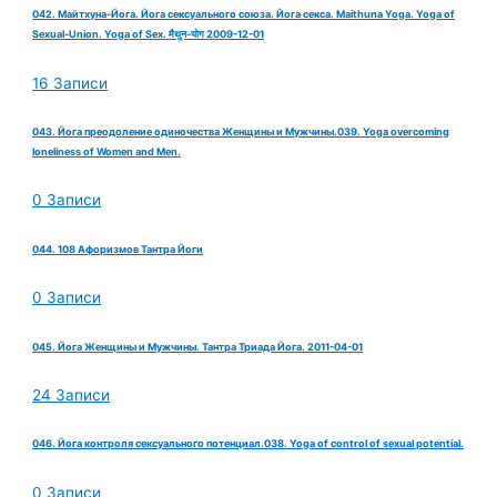
042. Майтхуна-Йога. Йога сексуального союза. Йога секса. Maithuna Yoga. Yoga of
Sexual-Union. Yoga of Sex. मैथुन-योग 2009-12-01
16 Записи
043. Йога преодоление одиночества Женщины и Мужчины.039. Yoga overcoming
loneliness of Women and Men.
0 Записи
044. 108 Афоризмов Тантра Йоги
0 Записи
045. Йога Женщины и Мужчины. Тантра Триада Йога. 2011-04-01
24 Записи
046. Йога контроля сексуального потенциал.038. Yoga of control of sexual potential.
0 Записи