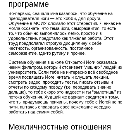
программе
Во-первых, сначала мне казалось, что обучение на 
преподавателя йоги — это хобби, для досуга. 
Обучение в МОЙУ сломало этот стереотип. Я никак не 
могла осознать, что тема йоги, саморазвития, то есть 
то, что обычно выполнялось легко, просто и в 
удовольствие, предстало как тяжёлая работа. Этот 
труд предполагал строгую дисциплину к себе, 
честность, организованность, постоянное 
саморазвитие, где-то рутину и прочее.
Система обучения в школе Открытой Йоги оказалась 
неким фильтром, который отсеивает “лишних” людей из 
университета. Если тебе не интересно всё свободное 
время посвящать Йоге, читать и слушать лекции, 
смотреть видео, проходить тесты, писать отзывы и 
отчёты по каждому поводу (т.е. передавать знание 
дальше), то тебе скоро это надоест и ты “вылетишь” из 
потока обучения. Худший же вариант сводится к тому, 
что ты придумаешь причины, почему тебе с Йогой не по 
пути, пытаясь оправдать своё нежелание усердно 
работать над самим собой.
Межличностные отношения