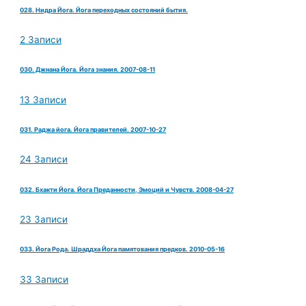
028. Нидра Йога. Йога переходных состояний бытия.
2 Записи
030. Джнана Йога. Йога знания. 2007-08-11
13 Записи
031. Раджа йога. Йога правителей. 2007-10-27
24 Записи
032. Бхакти Йога. Йога Преданности, Эмоций и Чувств. 2008-04-27
23 Записи
033. Йога Рода. Шраддха Йога памятования предков. 2010-05-16
33 Записи