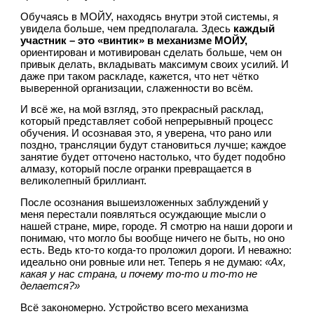
Обучаясь в МОЙУ, находясь внутри этой системы, я 
увидела больше, чем предполагала. Здесь 
каждый 
участник – это «винтик» в механизме МОЙУ, 
ориентирован и мотивирован сделать больше, чем он 
привык делать, вкладывать максимум своих усилий. И 
даже при таком раскладе, кажется, что нет чётко 
выверенной организации, слаженности во всём.
И всё же, на мой взгляд, это прекрасный расклад, 
который представляет собой непрерывный процесс 
обучения. И осознавая это, я уверена, что рано или 
поздно, трансляции будут становиться лучше; каждое 
занятие будет отточено настолько, что будет подобно 
алмазу, который после огранки превращается в 
великолепный бриллиант.
После осознания вышеизложенных заблуждений у 
меня перестали появляться осуждающие мысли о 
нашей стране, мире, городе. Я смотрю на наши дороги и 
понимаю, что могло бы вообще ничего не быть, но оно 
есть. Ведь кто-то когда-то проложил дороги. И неважно: 
идеально они ровные или нет. Теперь я не думаю: 
«Ах, 
какая у нас страна, и почему то-то и то-то не 
делается?»
Всё закономерно. Устройство всего механизма 