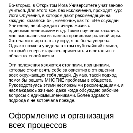
Во-вторых, в Открытом Йога Университете учат заново 
учиться. Для этого все, без исключения, проходят курс 
Йоги Обучения, в котором дают рекомендации на 
каждую, казалось бы, «мелочь», как то: «Не осуждай 
Учителей, не обсуждай личную жизнь с 
единомышленниками» и т.д. Такие поучения казались 
мне высосанными из пальца правилами ролевой игры. 
Хотела ли я играть в эту игру, я не была уверена. 
Однако позже я увидела в этом глубочайший смысл, 
который теперь стараюсь применять и в остальных 
областях своей жизни.
Эти положения являются столпами, принципами, 
которые стоит взять себе за ориентир в отношении 
всех окружающих тебя людей. Думаю, такой подход 
помог бы решить МНОГИЕ проблемы в обществе. 
Руководствуясь этими несложными рекомендациями, я 
наслаждаюсь жизнью, даже когда обсуждаю рабочие 
вопросы с единомышленниками. Более здравого 
подхода я не встречала прежде.
Оформление и организация 
всех процессов