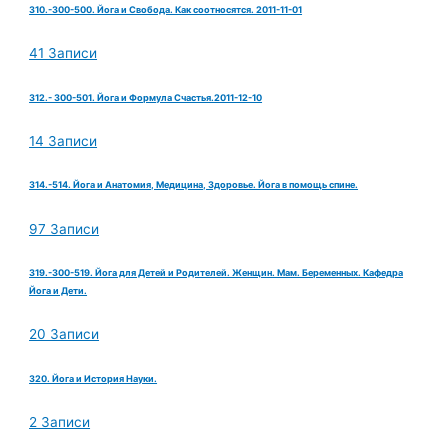
310.-300-500. Йога и Свобода. Как соотносятся. 2011-11-01
41 Записи
312.- 300-501. Йога и Формула Счастья.2011-12-10
14 Записи
314.-514. Йога и Анатомия, Медицина, Здоровье. Йога в помощь спине.
97 Записи
319.-300-519. Йога для Детей и Родителей. Женщин. Мам. Беременных. Кафедра
Йога и Дети.
20 Записи
320. Йога и История Науки.
2 Записи