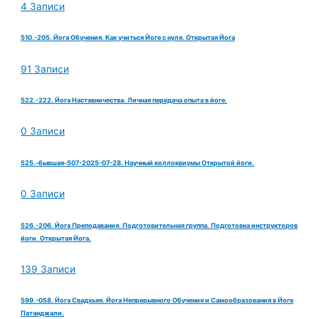
4 Записи
510.-205. Йога Обучения. Как учиться Йоге с нуля. Открытая Йога
91 Записи
522.-222. Йога Наставничества. Личная передача опыта в йоге.
0 Записи
525.-бывшая-507-2025-07-28. Научный коллоквиумы Открытой йоги.
0 Записи
526.-206. Йога Преподавания. Подготовительная группа. Подготовка инструкторов
йоги. Открытая Йога.
139 Записи
599.-058. Йога Свадхьяя. Йога Непрерывного Обучения и Самообразования в Йоге
Патанджали.